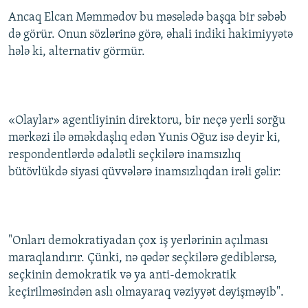
Ancaq Elcan Məmmədov bu məsələdə başqa bir səbəb
də görür. Onun sözlərinə görə, əhali indiki hakimiyyətə
hələ ki, alternativ görmür.
«Olaylar» agentliyinin direktoru, bir neçə yerli sorğu
mərkəzi ilə əməkdaşlıq edən Yunis Oğuz isə deyir ki,
respondentlərdə ədalətli seçkilərə inamsızlıq
bütövlükdə siyasi qüvvələrə inamsızlıqdan irəli gəlir:
"Onları demokratiyadan çox iş yerlərinin açılması
maraqlandırır. Çünki, nə qədər seçkilərə gediblərsə,
seçkinin demokratik və ya anti-demokratik
keçirilməsindən aslı olmayaraq vəziyyət dəyişməyib".