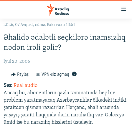
Keçid
linkləri
Əsas
2026, 07 Avqust, cümə, Bakı vaxtı 13:51
məzmuna
GÜNDƏM
Əhalidə ədalətli seçkilərə inamsızlıq
qayıt
#İZAHLA
Əsas
nədən irəli gəlir?
KORRUPSIOMETR
naviqasiyaya
qayıt
İyul 20, 2005
#ƏSLINDƏ
Axtarışa
FƏRQƏ BAX
Paylaş
VPN-siz açmaq
keç
QANUNI DOĞRU
Səs:
Real audio
Ancaq bu, abonentlərin qazla təminatında heç bir
ARAŞDIRMA
problem yaratmayacaq Azərbaycanlılar ölkədəki indiki
MULTIMEDIA
şəraitdən qismən razıdırlar. Hərçənd, əhali arasında
yaşayış şəraiti haqqında dərin narahatlıq var. Gələcəyə
RADIO ARXIV
VIDEO
ümid isə bu narazılıq hisslərini üstələyir.
HAQQIMIZDA
FOTOQALEREYA
OXU ZALI