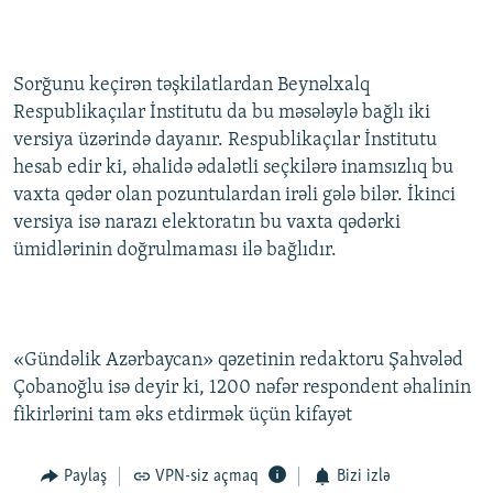
Sorğunu keçirən təşkilatlardan Beynəlxalq
Respublikaçılar İnstitutu da bu məsələylə bağlı iki
versiya üzərində dayanır. Respublikaçılar İnstitutu
hesab edir ki, əhalidə ədalətli seçkilərə inamsızlıq bu
vaxta qədər olan pozuntulardan irəli gələ bilər. İkinci
versiya isə narazı elektoratın bu vaxta qədərki
ümidlərinin doğrulmaması ilə bağlıdır.
«Gündəlik Azərbaycan» qəzetinin redaktoru Şahvələd
Çobanoğlu isə deyir ki, 1200 nəfər respondent əhalinin
fikirlərini tam əks etdirmək üçün kifayət
Paylaş
VPN-siz açmaq
Bizi izlə