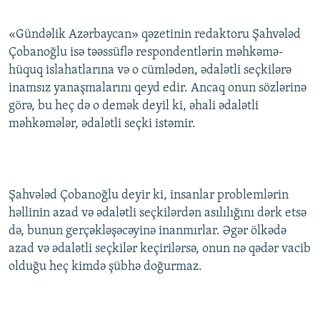
«Gündəlik Azərbaycan» qəzetinin redaktoru Şahvələd
Çobanoğlu isə təəssüflə respondentlərin məhkəmə-
hüquq islahatlarına və o cümlədən, ədalətli seçkilərə
inamsız yanaşmalarını qeyd edir. Ancaq onun sözlərinə
görə, bu heç də o demək deyil ki, əhali ədalətli
məhkəmələr, ədalətli seçki istəmir.
Şahvələd Çobanoğlu deyir ki, insanlar problemlərin
həllinin azad və ədalətli seçkilərdən asılılığını dərk etsə
də, bunun gerçəkləşəcəyinə inanmırlar. Əgər ölkədə
azad və ədalətli seçkilər keçirilərsə, onun nə qədər vacib
olduğu heç kimdə şübhə doğurmaz.