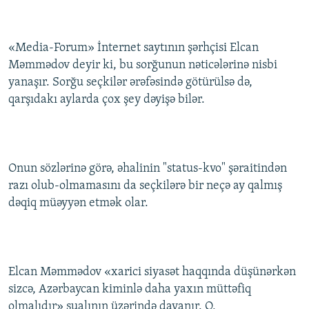
«Media-Forum» İnternet saytının şərhçisi Elcan
Məmmədov deyir ki, bu sorğunun nəticələrinə nisbi
yanaşır. Sorğu seçkilər ərəfəsində götürülsə də,
qarşıdakı aylarda çox şey dəyişə bilər.
Onun sözlərinə görə, əhalinin "status-kvo" şəraitindən
razı olub-olmamasını da seçkilərə bir neçə ay qalmış
dəqiq müəyyən etmək olar.
Elcan Məmmədov «xarici siyasət haqqında düşünərkən
sizcə, Azərbaycan kiminlə daha yaxın müttəfiq
olmalıdır» sualının üzərində dayanır. O,