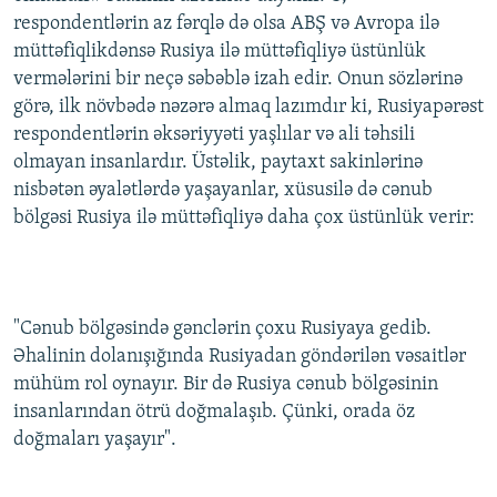
respondentlərin az fərqlə də olsa ABŞ və Avropa ilə
müttəfiqlikdənsə Rusiya ilə müttəfiqliyə üstünlük
vermələrini bir neçə səbəblə izah edir. Onun sözlərinə
görə, ilk növbədə nəzərə almaq lazımdır ki, Rusiyapərəst
respondentlərin əksəriyyəti yaşlılar və ali təhsili
olmayan insanlardır. Üstəlik, paytaxt sakinlərinə
nisbətən əyalətlərdə yaşayanlar, xüsusilə də cənub
bölgəsi Rusiya ilə müttəfiqliyə daha çox üstünlük verir:
"Cənub bölgəsində gənclərin çoxu Rusiyaya gedib.
Əhalinin dolanışığında Rusiyadan göndərilən vəsaitlər
mühüm rol oynayır. Bir də Rusiya cənub bölgəsinin
insanlarından ötrü doğmalaşıb. Çünki, orada öz
doğmaları yaşayır".