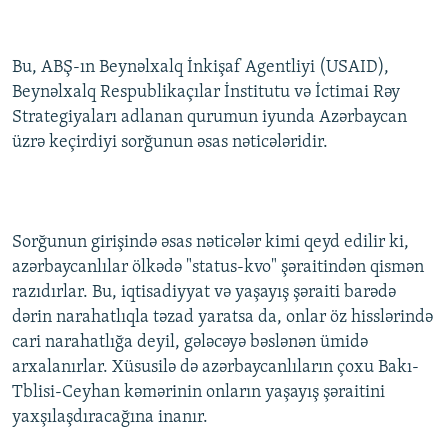
İNFOQRAFIKA
AZƏRBAYCAN ƏDƏBIYYATI KITABXANASI
MISSIYAMIZ
BIZI IZLƏ
KARIKATURA
İSLAM VƏ DEMOKRATIYA
PEŞƏ ETIKASI VƏ JURNALISTIKA STANDARTLARIMIZ
Bu, ABŞ-ın Beynəlxalq İnkişaf Agentliyi (USAID),
Beynəlxalq Respublikaçılar İnstitutu və İctimai Rəy
İZ - MƏDƏNIYYƏT PROQRAMI
MATERIALLARIMIZDAN ISTIFADƏ
Strategiyaları adlanan qurumun iyunda Azərbaycan
AZADLIQRADIOSU MOBIL TELEFONUNUZDA
RFE/RL-in bütün saytları
üzrə keçirdiyi sorğunun əsas nəticələridir.
BIZIMLƏ ƏLAQƏ
XƏBƏR BÜLLETENLƏRIMIZ
Sorğunun girişində əsas nəticələr kimi qeyd edilir ki,
azərbaycanlılar ölkədə "status-kvo" şəraitindən qismən
razıdırlar. Bu, iqtisadiyyat və yaşayış şəraiti barədə
dərin narahatlıqla təzad yaratsa da, onlar öz hisslərində
cari narahatlığa deyil, gələcəyə bəslənən ümidə
arxalanırlar. Xüsusilə də azərbaycanlıların çoxu Bakı-
Tblisi-Ceyhan kəmərinin onların yaşayış şəraitini
yaxşılaşdıracağına inanır.