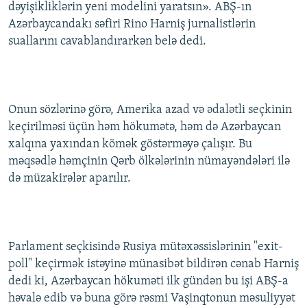
dəyişikliklərin yeni modelini yaratsın». ABŞ-ın
İNFOQRAFIKA
AZƏRBAYCAN ƏDƏBIYYATI KITABXANASI
MISSIYAMIZ
Azərbaycandakı səfiri Rino Harniş jurnalistlərin
BIZI IZLƏ
KARIKATURA
İSLAM VƏ DEMOKRATIYA
PEŞƏ ETIKASI VƏ JURNALISTIKA STANDARTLARIMIZ
suallarını cavablandırarkən belə dedi.
İZ - MƏDƏNIYYƏT PROQRAMI
MATERIALLARIMIZDAN ISTIFADƏ
AZADLIQRADIOSU MOBIL TELEFONUNUZDA
RFE/RL-in bütün saytları
Onun sözlərinə görə, Amerika azad və ədalətli seçkinin
BIZIMLƏ ƏLAQƏ
keçirilməsi üçün həm hökumətə, həm də Azərbaycan
XƏBƏR BÜLLETENLƏRIMIZ
xalqına yaxından kömək göstərməyə çalışır. Bu
məqsədlə həmçinin Qərb ölkələrinin nümayəndələri ilə
də müzakirələr aparılır.
Parlament seçkisində Rusiya mütəxəssislərinin "exit-
poll" keçirmək istəyinə münasibət bildirən cənab Harniş
dedi ki, Azərbaycan hökuməti ilk gündən bu işi ABŞ-a
həvalə edib və buna görə rəsmi Vaşinqtonun məsuliyyət