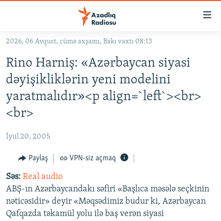
Keçid
linkləri
Əsas
2026, 06 Avqust, cümə axşamı, Bakı vaxtı 08:13
məzmuna
GÜNDƏM
Rino Harniş: «Azərbaycan siyasi
qayıt
#İZAHLA
Əsas
dəyişikliklərin yeni modelini
KORRUPSIOMETR
naviqasiyaya
yaratmalıdır»<p align=`left`><br>
qayıt
#ƏSLINDƏ
<br>
Axtarışa
FƏRQƏ BAX
keç
İyul 20, 2005
QANUNI DOĞRU
Paylaş
VPN-siz açmaq
ARAŞDIRMA
Səs:
Real audio
MULTIMEDIA
ABŞ-ın Azərbaycandakı səfiri «Başlıca məsələ seçkinin
RADIO ARXIV
VIDEO
nəticəsidir» deyir «Məqsədimiz budur ki, Azərbaycan
HAQQIMIZDA
FOTOQALEREYA
OXU ZALI
Qafqazda təkamül yolu ilə baş verən siyasi