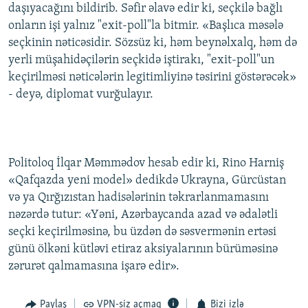
daşıyacağını bildirib. Səfir əlavə edir ki, seçkilə bağlı
onların işi yalnız "exit-poll"la bitmir. «Başlıca məsələ
seçkinin nəticəsidir. Sözsüz ki, həm beynəlxalq, həm də
yerli müşahidəçilərin seçkidə iştirakı, "exit-poll"un
keçirilməsi nəticələrin legitimliyinə təsirini göstərəcək»
- deyə, diplomat vurğulayır.
Politoloq İlqar Məmmədov hesab edir ki, Rino Harniş
«Qafqazda yeni model» dedikdə Ukrayna, Gürcüstan
və ya Qırğızıstan hadisələrinin təkrarlanmamasını
nəzərdə tutur: «Yəni, Azərbaycanda azad və ədalətli
seçki keçirilməsinə, bu üzdən də səsvermənin ertəsi
günü ölkəni kütləvi etiraz aksiyalarının bürüməsinə
zərurət qalmamasına işarə edir».
Paylaş
VPN-siz açmaq
Bizi izlə