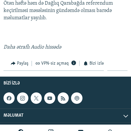
Ötən həftə həm də Dağlıq Qarabağda referendum
keçirilməsi məsələsinin gündəmdə olması barədə
məlumatlar yayılıb.
Daha ətraflı Audio hissədə
Paylaş
VPN-siz açmaq
Bizi izlə
BIZI IZLƏ
MƏLUMAT
AzadlıqRadiosu © 2026 Inc. | Bütün hüquqlar qorunur