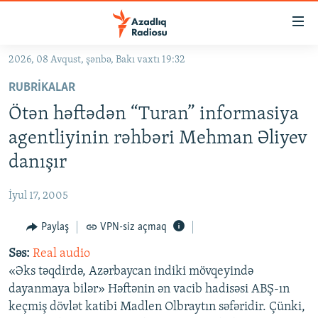
Keçid
linkləri
Əsas
2026, 08 Avqust, şənbə, Bakı vaxtı 19:32
məzmuna
GÜNDƏM
RUBRIKALAR
qayıt
#İZAHLA
Əsas
Ötən həftədən “Turan” informasiya
KORRUPSIOMETR
naviqasiyaya
agentliyinin rəhbəri Mehman Əliyev
qayıt
#ƏSLINDƏ
danışır
Axtarışa
FƏRQƏ BAX
keç
İyul 17, 2005
QANUNI DOĞRU
Paylaş
VPN-siz açmaq
ARAŞDIRMA
Səs:
Real audio
MULTIMEDIA
«Əks təqdirdə, Azərbaycan indiki mövqeyində
RADIO ARXIV
VIDEO
dayanmaya bilər» Həftənin ən vacib hadisəsi ABŞ-ın
HAQQIMIZDA
keçmiş dövlət katibi Madlen Olbraytın səfəridir. Çünki,
FOTOQALEREYA
OXU ZALI