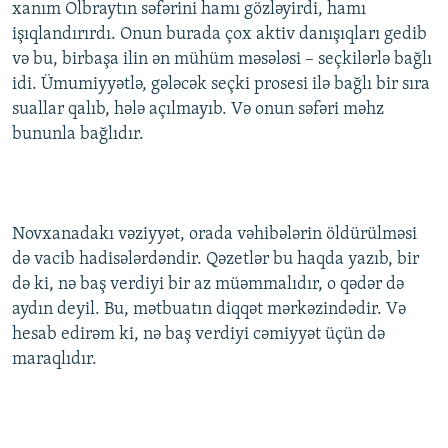
xanım Olbraytın səfərini hamı gözləyirdi, hamı
İNFOQRAFIKA
AZƏRBAYCAN ƏDƏBIYYATI KITABXANASI
MISSIYAMIZ
işıqlandırırdı. Onun burada çox aktiv danışıqları gedib
BIZI IZLƏ
KARIKATURA
İSLAM VƏ DEMOKRATIYA
PEŞƏ ETIKASI VƏ JURNALISTIKA STANDARTLARIMIZ
və bu, birbaşa ilin ən mühüm məsələsi – seçkilərlə bağlı
idi. Ümumiyyətlə, gələcək seçki prosesi ilə bağlı bir sıra
İZ - MƏDƏNIYYƏT PROQRAMI
MATERIALLARIMIZDAN ISTIFADƏ
suallar qalıb, hələ açılmayıb. Və onun səfəri məhz
AZADLIQRADIOSU MOBIL TELEFONUNUZDA
RFE/RL-in bütün saytları
bununla bağlıdır.
BIZIMLƏ ƏLAQƏ
XƏBƏR BÜLLETENLƏRIMIZ
Novxanadakı vəziyyət, orada vəhibələrin öldürülməsi
də vacib hadisələrdəndir. Qəzetlər bu haqda yazıb, bir
də ki, nə baş verdiyi bir az müəmmalıdır, o qədər də
aydın deyil. Bu, mətbuatın diqqət mərkəzindədir. Və
hesab edirəm ki, nə baş verdiyi cəmiyyət üçün də
maraqlıdır.