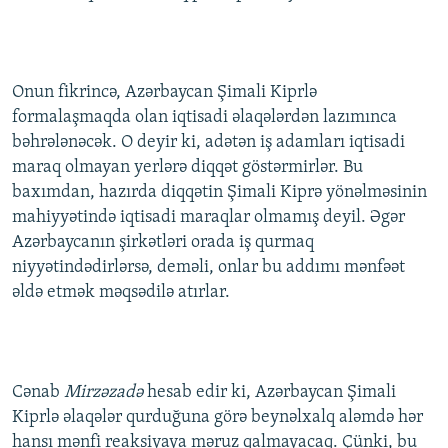
İNFOQRAFIKA
AZƏRBAYCAN ƏDƏBIYYATI KITABXANASI
MISSIYAMIZ
BIZI IZLƏ
KARIKATURA
İSLAM VƏ DEMOKRATIYA
PEŞƏ ETIKASI VƏ JURNALISTIKA STANDARTLARIMIZ
Onun fikrincə, Azərbaycan Şimali Kiprlə
İZ - MƏDƏNIYYƏT PROQRAMI
MATERIALLARIMIZDAN ISTIFADƏ
formalaşmaqda olan iqtisadi əlaqələrdən lazımınca
AZADLIQRADIOSU MOBIL TELEFONUNUZDA
RFE/RL-in bütün saytları
bəhrələnəcək. O deyir ki, adətən iş adamları iqtisadi
BIZIMLƏ ƏLAQƏ
maraq olmayan yerlərə diqqət göstərmirlər. Bu
baxımdan, hazırda diqqətin Şimali Kiprə yönəlməsinin
XƏBƏR BÜLLETENLƏRIMIZ
mahiyyətində iqtisadi maraqlar olmamış deyil. Əgər
Azərbaycanın şirkətləri orada iş qurmaq
niyyətindədirlərsə, deməli, onlar bu addımı mənfəət
əldə etmək məqsədilə atırlar.
Cənab
Mirzəzadə
hesab edir ki, Azərbaycan Şimali
Kiprlə əlaqələr qurduğuna görə beynəlxalq aləmdə hər
hansı mənfi reaksiyaya məruz qalmayacaq. Çünki, bu