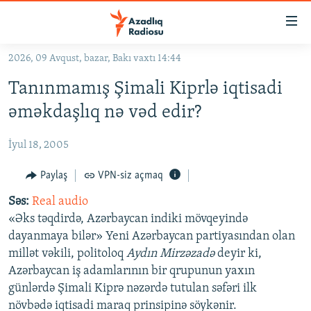
Keçid
linkləri
Əsas
2026, 09 Avqust, bazar, Bakı vaxtı 14:44
məzmuna
GÜNDƏM
Tanınmamış Şimali Kiprlə iqtisadi
qayıt
#İZAHLA
Əsas
əməkdaşlıq nə vəd edir?
KORRUPSIOMETR
naviqasiyaya
qayıt
İyul 18, 2005
#ƏSLINDƏ
Axtarışa
FƏRQƏ BAX
Paylaş
VPN-siz açmaq
keç
QANUNI DOĞRU
Səs:
Real audio
«Əks təqdirdə, Azərbaycan indiki mövqeyində
ARAŞDIRMA
dayanmaya bilər» Yeni Azərbaycan partiyasından olan
MULTIMEDIA
millət vəkili, politoloq
Aydın Mirzəzadə
deyir ki,
Azərbaycan iş adamlarının bir qrupunun yaxın
RADIO ARXIV
VIDEO
günlərdə Şimali Kiprə nəzərdə tutulan səfəri ilk
HAQQIMIZDA
FOTOQALEREYA
OXU ZALI
növbədə iqtisadi maraq prinsipinə söykənir.