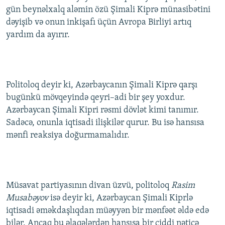
gün beynəlxalq aləmin özü Şimali Kiprə münasibətini
dəyişib və onun inkişafı üçün Avropa Birliyi artıq
yardım da ayırır.
Politoloq deyir ki, Azərbaycanın Şimali Kiprə qarşı
bugünkü mövqeyində qeyri–adi bir şey yoxdur.
Azərbaycan Şimali Kipri rəsmi dövlət kimi tanımır.
Sadəcə, onunla iqtisadi ilişkilər qurur. Bu isə hansısa
mənfi reaksiya doğurmamalıdır.
Müsavat partiyasının divan üzvü, politoloq
Rasim
Musabəyov
isə deyir ki, Azərbaycan Şimali Kiprlə
iqtisadi əməkdaşlıqdan müəyyən bir mənfəət əldə edə
bilər. Ancaq bu əlaqələrdən hansısa bir ciddi nəticə