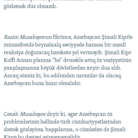
gözləmək düz olmazdı.
Rasim Musabəyovun
fikrincə, Azərbaycan Şimali Kiprlə
münasibətdə beynəlxalq səviyyədə hansısa bir mənfi
reaksiya doğuracaq hərəkətə yol verməyib. Şimali Kipr
Koffi Annan planına “hə” deməklə artıq öz vəziyyətinin
yaxşılaşmasına böyük dövlətlərdən xeyir-dua alıb.
Ancaq sözsüz ki, bu addımdan narazılar da olacaq.
Azərbaycan buna hazır olmalıdır.
Cənab
Musabəyov
deyir ki, əgər Azərbaycan öz
problemlərinin həllində türk cümhuriyyətlərindən
dəstək gözləyirsə, başqalarına, o cümlədən də Şimali
Kiprə bu dəstəyi əsirgəməməlidir.