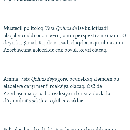
Müstəqil politoloq
Vəfa Quluzadə
isə bu iqtisadi
əlaqələrə ciddi önəm verir, onun perspektivinə inanır. O
deyir ki, Şimali Kiprlə iqtisadi əlaqələrin qurulmasının
Azərbaycana gələcəkdə çox böyük xeyri olacaq.
Amma
Vəfa Quluzadəyə
görə, beynəlxaq aləmdən bu
əlaqələrə qarşı mənfi reaksiya olacaq. Özü də
Azərbaycana qarşı bu reaksiyanı bir sıra dövlətlər
düşünülmüş şəkildə təşkil edəcəklər.