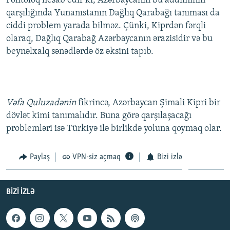
Politoloq hesab edir ki, Azərbaycanın bu addımının
qarşılığında Yunanıstanın Dağlıq Qarabağı tanıması da
ciddi problem yarada bilməz. Çünki, Kiprdən fərqli
olaraq, Dağlıq Qarabağ Azərbaycanın ərazisidir və bu
beynəlxalq sənədlərdə öz əksini tapıb.
Vəfa Quluzadənin
fikrincə, Azərbaycan Şimali Kipri bir
dövlət kimi tanımalıdır. Buna görə qarşılaşacağı
problemləri isə Türkiyə ilə birlikdə yoluna qoymaq olar.
Paylaş
VPN-siz açmaq
Bizi izlə
BIZI IZLƏ