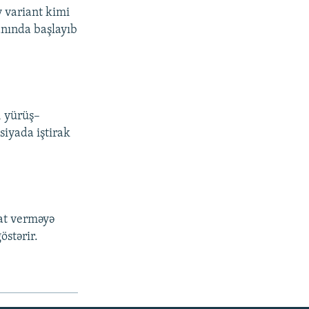
v variant kimi
anında başlayıb
, yürüş–
siyada iştirak
mat verməyə
östərir.