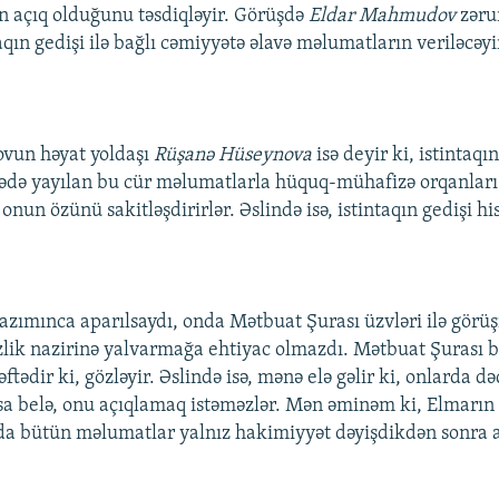
in açıq olduğunu təsdiqləyir. Görüşdə
Eldar Mahmudov
zəru
aqın gedişi ilə bağlı cəmiyyətə əlavə məlumatların veriləcəyin
vun həyat yoldaşı
Rüşanə Hüseynova
isə deyir ki, istintaqı
ədə yayılan bu cür məlumatlarla hüquq-mühafizə orqanları
 onun özünü sakitləşdirirlər. Əslində isə, istintaqın gedişi h
 lazımınca aparılsaydı, onda Mətbuat Şurası üzvləri ilə gör
izlik nazirinə yalvarmağa ehtiyac olmazdı. Mətbuat Şurası 
əftədir ki, gözləyir. Əslində isə, mənə elə gəlir ki, onlarda də
sa belə, onu açıqlamaq istəməzlər. Mən əminəm ki, Elmarın q
qda bütün məlumatlar yalnız hakimiyyət dəyişdikdən sonra 