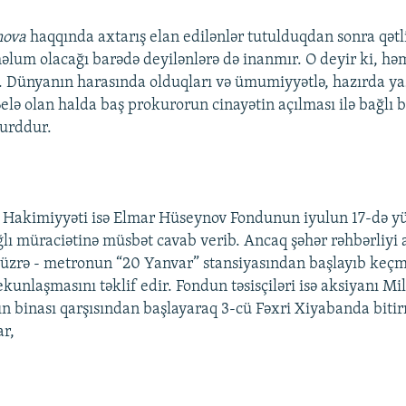
nova
haqqında axtarış elan edilənlər tutulduqdan sonra qətl
 məlum olacağı barədə deyilənlərə də inanmır. O deyir ki, h
r. Dünyanın harasında olduqları və ümumiyyətlə, hazırda ya
elə olan halda baş prokurorun cinayətin açılması ilə bağlı 
surddur.
a Hakimiyyəti isə Elmar Hüseynov Fondunun iyulun 17-də y
lı müraciətinə müsbət cavab verib. Ancaq şəhər rəhbərliyi 
üzrə - metronun “20 Yanvar” stansiyasından başlayıb keç
unlaşmasını təklif edir. Fondun təsisçiləri isə aksiyanı Mil
 binası qarşısından başlayaraq 3-cü Fəxri Xiyabanda biti
ar,