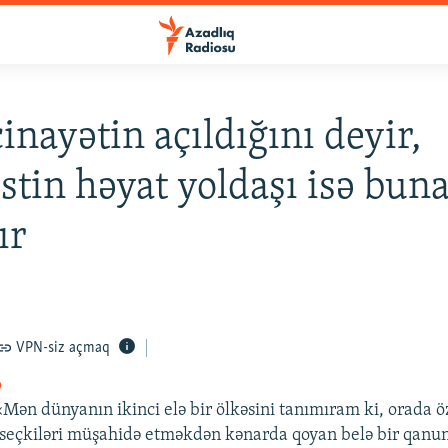
nayətin açıldığını deyir,
istin həyat yoldaşı isə bun
ır
VPN-siz açmaq
o
«Mən dünyanın ikinci elə bir ölkəsini tanımıram ki, orada ö
 seçkiləri müşahidə etməkdən kənarda qoyan belə bir qanu