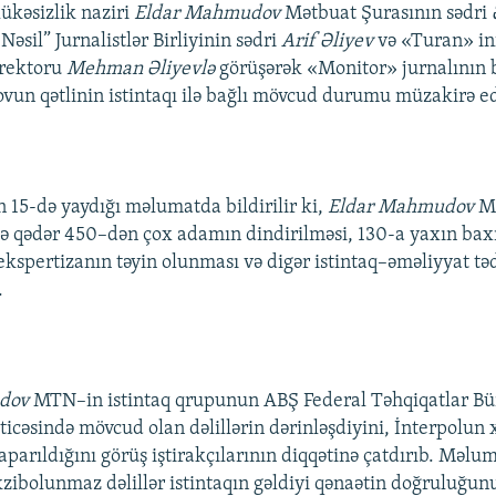
lükəsizlik naziri
Eldar Mahmudov
Mətbuat Şurasının sədri
 Nəsil” Jurnalistlər Birliyinin sədri
Arif Əliyev
və «Turan» in
irektoru
Mehman Əliyevlə
görüşərək «Monitor» jurnalının 
un qətlinin istintaqı ilə bağlı mövcud durumu müzakirə ed
15-də yaydığı məlumatda bildirilir ki,
Eldar Mahmudov
Mə
yə qədər 450–dən çox adamın dindirilməsi, 130-a yaxın baxı
ekspertizanın təyin olunması və digər istintaq–əməliyyat tə
.
dov
MTN–in istintaq qrupunun ABŞ Federal Təhqiqatlar Bür
icəsində mövcud olan dəlillərin dərinləşdiyini, İnterpolun xə
aparıldığını görüş iştirakçılarının diqqətinə çatdırıb. Məlu
təkzibolunmaz dəlillər istintaqın gəldiyi qənaətin doğruluğunu