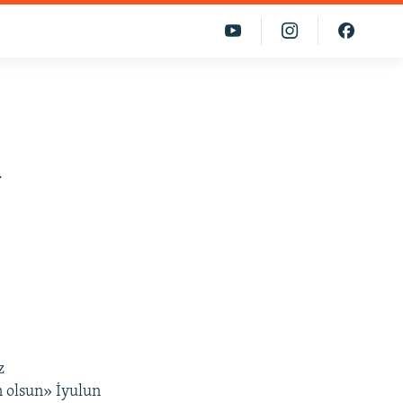
a
z
n olsun» İyulun