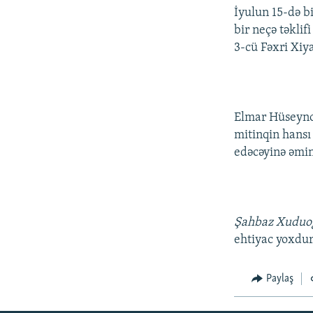
İyulun 15-də bi
bir neçə təkli
3-cü Fəxri Xiy
Elmar Hüseyno
mitinqin hansı
edəcəyinə əmin
Şahbaz Xuduo
ehtiyac yoxdur
Paylaş