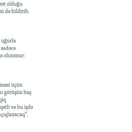
rət olduğu
i də bildirib.
n uğurla
 sadəcə
iss olunmur:
üşməsi üçün
bu görüşün baş
qiq
ətli və bu işdə
açıqlanacaq”.