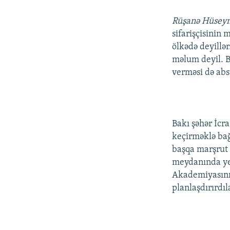
Rüşanə Hüsey
sifarişçisinin
ölkədə deyillə
məlum deyil. B
verməsi də ab
Bakı şəhər İcr
keçirməklə bağ
başqa marşrut 
meydanında yek
Akademiyasının
planlaşdırırdıl