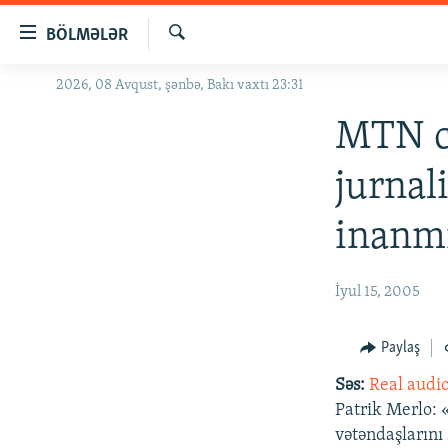
Keçid
BÖLMƏLƏR
linkləri
Axtar
Əsas
2026, 08 Avqust, şənbə, Bakı vaxtı 23:31
GÜNDƏM
məzmuna
#İZAHLA
MTN ci
qayıt
Əsas
KORRUPSIOMETR
jurnal
naviqasiyaya
#ƏSLINDƏ
qayıt
inanm
Axtarışa
FƏRQƏ BAX
keç
QANUNI DOĞRU
İyul 15, 2005
ARAŞDIRMA
MULTIMEDIA
Paylaş
RADIO ARXIV
VIDEO
Səs:
Real audi
Patrik Merlo: 
HAQQIMIZDA
FOTOQALEREYA
OXU ZALI
vətəndaşlarını