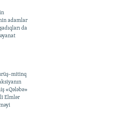
in
əmin adamlar
şadıqları da
bəyanat
ürüş–mitinq
aksiyanın
miş «Qələbə»
li Elmlər
rməyi