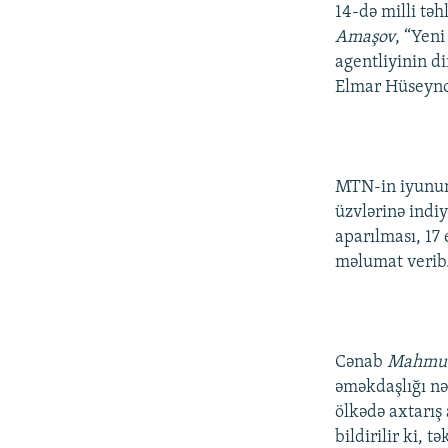
İNFOQRAFIKA
AZƏRBAYCAN ƏDƏBIYYATI KITABXANASI
MISSIYAMIZ
14-də milli təh
Amaşov
, “Yeni
KARIKATURA
İSLAM VƏ DEMOKRATIYA
PEŞƏ ETIKASI VƏ JURNALISTIKA
STANDARTLARIMIZ
agentliyinin d
İZ - MƏDƏNIYYƏT PROQRAMI
Elmar Hüseynov
MATERIALLARIMIZDAN ISTIFADƏ
AZADLIQRADIOSU MOBIL TELEFONUNUZDA
BIZIMLƏ ƏLAQƏ
MTN-in iyunun 
XƏBƏR BÜLLETENLƏRIMIZ
üzvlərinə indi
aparılması, 17 
məlumat verib
Cənab
Mahmu
əməkdaşlığı nət
ölkədə axtarış 
bildirilir ki, 