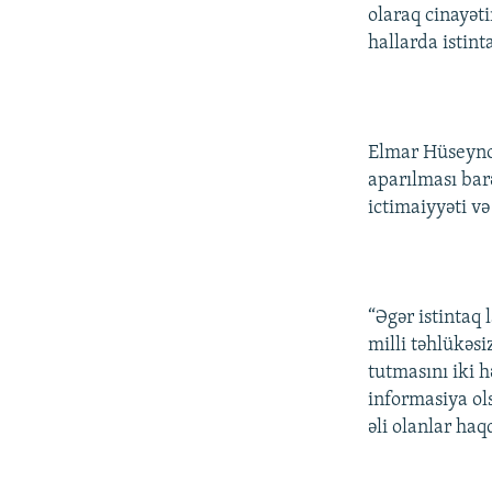
olaraq cinayət
hallarda istint
Elmar Hüseyno
aparılması bar
ictimaiyyəti və
“Əgər istintaq
milli təhlükəs
tutmasını iki h
informasiya ol
əli olanlar ha