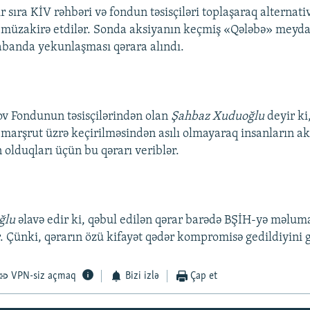
r sıra KİV rəhbəri və fondun təsisçiləri toplaşaraq alternati
fi müzakirə etdilər. Sonda aksiyanın keçmiş «Qələbə» meyd
abanda yekunlaşması qərara alındı.
v Fondunun təsisçilərindən olan
Şahbaz Xuduoğlu
deyir ki
 marşrut üzrə keçirilməsindən asılı olmayaraq insanların ak
 olduqları üçün bu qərarı veriblər.
ğlu
əlavə edir ki, qəbul edilən qərar barədə BŞİH-yə məlu
. Çünki, qərarın özü kifayət qədər kompromisə gedildiyini g
VPN-siz açmaq
Bizi izlə
Çap et