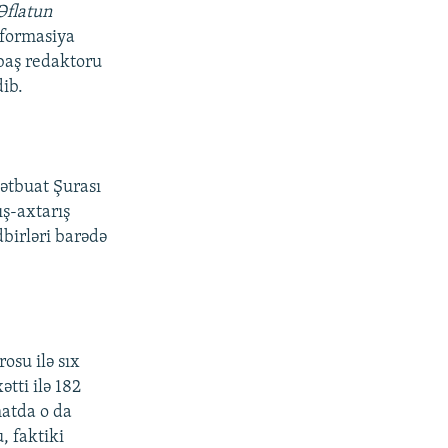
Əflatun
formasiya
baş redaktoru
ib.
tbuat Şurası
ş-axtarış
dbirləri barədə
osu ilə sıx
tti ilə 182
matda o da
, faktiki