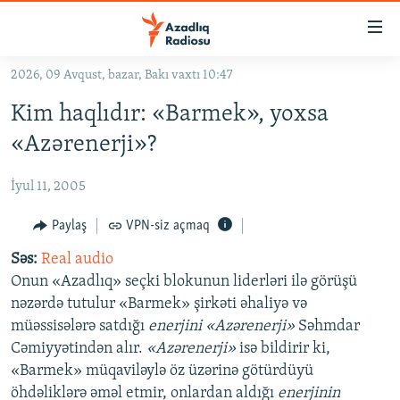
Keçid
linkləri
Əsas
2026, 09 Avqust, bazar, Bakı vaxtı 10:47
məzmuna
GÜNDƏM
Kim haqlıdır: «Barmek», yoxsa
qayıt
#İZAHLA
Əsas
«Azərenerji»?
KORRUPSIOMETR
naviqasiyaya
qayıt
İyul 11, 2005
#ƏSLINDƏ
Axtarışa
FƏRQƏ BAX
Paylaş
VPN-siz açmaq
keç
QANUNI DOĞRU
Səs:
Real audio
Onun «Azadlıq» seçki blokunun liderləri ilə görüşü
ARAŞDIRMA
nəzərdə tutulur «Barmek» şirkəti əhaliyə və
MULTIMEDIA
müəssisələrə satdığı
enerjini «Azərenerji»
Səhmdar
Cəmiyyətindən alır.
«Azərenerji»
isə bildirir ki,
RADIO ARXIV
VIDEO
«Barmek» müqaviləylə öz üzərinə götürdüyü
HAQQIMIZDA
FOTOQALEREYA
OXU ZALI
öhdəliklərə əməl etmir, onlardan aldığı
enerjinin