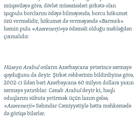
müqaviləyə görə, dövlət müəssisələri şirkətə olan
işıqpulu borclarını ödəyə bilməyəndə, borcu hökumət
özü verməlidir, hökumət də verməyəndə «Barmek»
həmin pulu
«Azərenerji»
yə ödəməli olduğu məbləğdən
çıxmalıdır.
Hüseyn Arabul
onların Azərbaycana yetərincə sərmayə
qoyduğunu da deyir. Şirkət rəhbərinin bildirdiyinə görə,
2002-ci ildən bəri Azərbaycana 60 milyon dollara yaxın
sərmayə yatırıblar. Cənab
Arabul
deyir ki, haqlı
oduqlarını sübuta yetirmək üçün lazım gəlsə,
«Azərenerji»
Səhmdar Cəmiyyətiylə hətta məhkəmədə
də görüşə bilərlər.