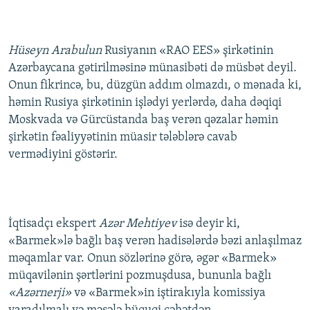
Hüseyn Arabulun
Rusiyanın «RAO EES» şirkətinin
Azərbaycana gətirilməsinə münasibəti də müsbət deyil.
Onun fikrincə, bu, düzgün addım olmazdı, o mənada ki,
həmin Rusiya şirkətinin işlədyi yerlərdə, daha dəqiqi
Moskvada və Gürcüstanda baş verən qəzalar həmin
şirkətin fəaliyyətinin müasir tələblərə cavab
vermədiyini göstərir.
İqtisadçı ekspert
Azər Mehtiyev
isə deyir ki,
«Barmek»lə bağlı baş verən hadisələrdə bəzi anlaşılmaz
məqamlar var. Onun sözlərinə görə, əgər «Barmek»
müqavilənin şərtlərini pozmuşdusa, bununla bağlı
«Azərnerji»
və «Barmek»in iştirakıyla komissiya