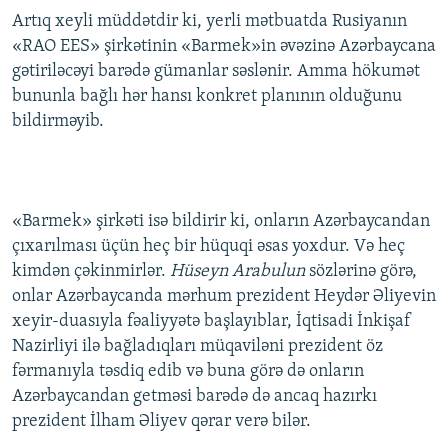
Artıq xeyli müddətdir ki, yerli mətbuatda Rusiyanın
«RAO EES» şirkətinin «Barmek»in əvəzinə Azərbaycana
gətiriləcəyi barədə gümanlar səslənir. Amma hökumət
bununla bağlı hər hansı konkret planının olduğunu
bildirməyib.
«Barmek» şirkəti isə bildirir ki, onların Azərbaycandan
çıxarılması üçün heç bir hüquqi əsas yoxdur. Və heç
kimdən çəkinmirlər.
Hüseyn Arabulun
sözlərinə görə,
onlar Azərbaycanda mərhum prezident Heydər Əliyevin
xeyir-duasıyla fəaliyyətə başlayıblar, İqtisadi İnkişaf
Nazirliyi ilə bağladıqları müqaviləni prezident öz
fərmanıyla təsdiq edib və buna görə də onların
Azərbaycandan getməsi barədə də ancaq hazırkı
prezident İlham Əliyev qərar verə bilər.