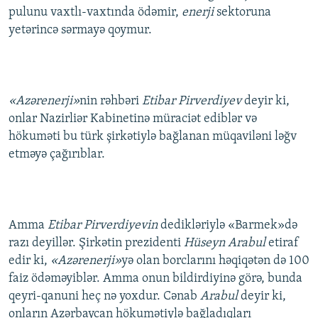
pulunu vaxtlı-vaxtında ödəmir,
enerji
sektoruna
İNFOQRAFIKA
AZƏRBAYCAN ƏDƏBIYYATI KITABXANASI
MISSIYAMIZ
BIZI IZLƏ
yetərincə sərmayə qoymur.
KARIKATURA
İSLAM VƏ DEMOKRATIYA
PEŞƏ ETIKASI VƏ JURNALISTIKA STANDARTLARIMIZ
İZ - MƏDƏNIYYƏT PROQRAMI
MATERIALLARIMIZDAN ISTIFADƏ
AZADLIQRADIOSU MOBIL TELEFONUNUZDA
RFE/RL-in bütün saytları
«Azərenerji»
nin rəhbəri
Etibar Pirverdiyev
deyir ki,
BIZIMLƏ ƏLAQƏ
onlar Nazirliər Kabinetinə müraciət ediblər və
hökuməti bu türk şirkətiylə bağlanan müqaviləni ləğv
XƏBƏR BÜLLETENLƏRIMIZ
etməyə çağırıblar.
Amma
Etibar Pirverdiyevin
dedikləriylə «Barmek»də
razı deyillər. Şirkətin prezidenti
Hüseyn Arabul
etiraf
edir ki,
«Azərenerji»
yə olan borclarını həqiqətən də 100
faiz ödəməyiblər. Amma onun bildirdiyinə görə, bunda
qeyri-qanuni heç nə yoxdur. Cənab
Arabul
deyir ki,
onların Azərbaycan hökumətiylə bağladıqları