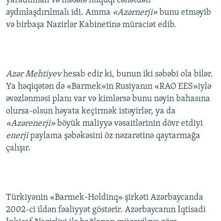
yaradılmalı və məsələ hüquqi cəhətdən
aydınlaşdırılmalı idi. Amma
«Azərnerji»
bunu etməyib
və birbaşa Nazirlər Kabinetinə müraciət edib.
Azər Mehtiyev
hesab edir ki, bunun iki səbəbi ola bilər.
Ya həqiqətən də «Barmek»in Rusiyanın «RAO EES»iylə
əvəzlənməsi planı var və kimlərsə bunu nəyin bahasına
olursa-olsun həyata keçirmək istəyirlər, ya da
«Azərenerji»
böyük maliyyə vəsaitlərinin dövr etdiyi
enerji
paylama şəbəkəsini öz nəzarətinə qaytarmağa
çalışır.
Türkiyənin «Barmek-Holdinq» şirkəti Azərbaycanda
2002-ci ildən fəaliyyət göstərir. Azərbaycanın İqtisadi