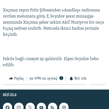
İNFOQRAFIKA
AZƏRBAYCAN ƏDƏBIYYATI KITABXANASI
MISSIYAMIZ
BIZI IZLƏ
Xaçmaz rayon Polis Şöbəsindən «Azadlıq» radiosuna
KARIKATURA
İSLAM VƏ DEMOKRATIYA
PEŞƏ ETIKASI VƏ JURNALISTIKA STANDARTLARIMIZ
verilən məlumata görə, E.Seyidov şəxsi münaqişə
zəminində Xaçmaz şəhər sakini Akif Nuriyevə bir neçə
İZ - MƏDƏNIYYƏT PROQRAMI
MATERIALLARIMIZDAN ISTIFADƏ
bıçaq zərbəsi endirib. Nəticədə ikinci hadisə yerində
AZADLIQRADIOSU MOBIL TELEFONUNUZDA
RFE/RL-in bütün saytları
keçinib.
BIZIMLƏ ƏLAQƏ
XƏBƏR BÜLLETENLƏRIMIZ
Faktla bağlı cinayət işi qaldırılıb. Elşən Seyidov həbs
edilib.
Paylaş
VPN-siz açmaq
Bizi izlə
BIZI IZLƏ