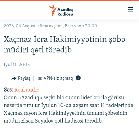
Keçid
linkləri
Əsas
2026, 06 Avqust, cümə axşamı, Bakı vaxtı 20:00
məzmuna
GÜNDƏM
Xaçmaz İcra Hakimiyyətinin şöbə
qayıt
#İZAHLA
Əsas
müdiri qətl törədib
KORRUPSIOMETR
naviqasiyaya
qayıt
İyul 11, 2005
#ƏSLINDƏ
Axtarışa
FƏRQƏ BAX
Paylaş
VPN-siz açmaq
keç
QANUNI DOĞRU
Səs:
Real audio
Onun «Azadlıq» seçki blokunun liderləri ilə görüşü
ARAŞDIRMA
nəzərdə tutulur İyulun 10-da axşam saat 11 radələrində
MULTIMEDIA
Xaçmaz rayon İcra Hakimiyyətinin ümumi şöbəsinin
müdiri Elşən Seyidov qətl hadisəsi törədib.
RADIO ARXIV
VIDEO
HAQQIMIZDA
FOTOQALEREYA
OXU ZALI