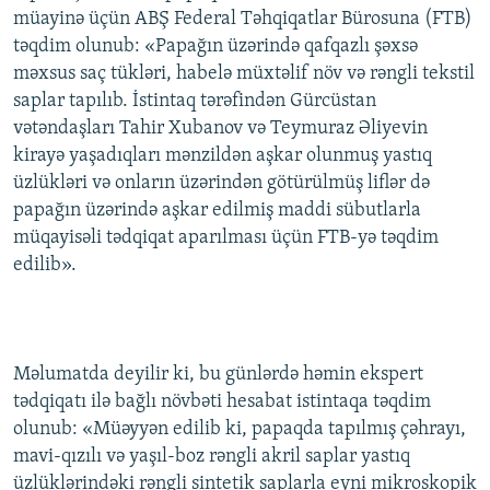
müayinə üçün ABŞ Federal Təhqiqatlar Bürosuna (FTB)
İNFOQRAFIKA
AZƏRBAYCAN ƏDƏBIYYATI KITABXANASI
MISSIYAMIZ
BIZI IZLƏ
təqdim olunub: «Papağın üzərində qafqazlı şəxsə
KARIKATURA
İSLAM VƏ DEMOKRATIYA
PEŞƏ ETIKASI VƏ JURNALISTIKA STANDARTLARIMIZ
məxsus saç tükləri, habelə müxtəlif növ və rəngli tekstil
saplar tapılıb. İstintaq tərəfindən Gürcüstan
İZ - MƏDƏNIYYƏT PROQRAMI
MATERIALLARIMIZDAN ISTIFADƏ
vətəndaşları Tahir Xubanov və Teymuraz Əliyevin
AZADLIQRADIOSU MOBIL TELEFONUNUZDA
RFE/RL-in bütün saytları
kirayə yaşadıqları mənzildən aşkar olunmuş yastıq
BIZIMLƏ ƏLAQƏ
üzlükləri və onların üzərindən götürülmüş liflər də
papağın üzərində aşkar edilmiş maddi sübutlarla
XƏBƏR BÜLLETENLƏRIMIZ
müqayisəli tədqiqat aparılması üçün FTB-yə təqdim
edilib».
Məlumatda deyilir ki, bu günlərdə həmin ekspert
tədqiqatı ilə bağlı növbəti hesabat istintaqa təqdim
olunub: «Müəyyən edilib ki, papaqda tapılmış çəhrayı,
mavi-qızılı və yaşıl-boz rəngli akril saplar yastıq
üzlüklərindəki rəngli sintetik saplarla eyni mikroskopik