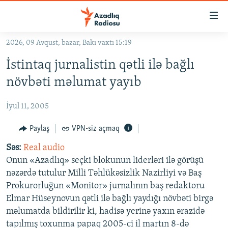
Keçid
linkləri
Əsas
2026, 09 Avqust, bazar, Bakı vaxtı 15:19
məzmuna
GÜNDƏM
İstintaq jurnalistin qətli ilə bağlı
qayıt
#İZAHLA
Əsas
növbəti məlumat yayıb
KORRUPSIOMETR
naviqasiyaya
qayıt
İyul 11, 2005
#ƏSLINDƏ
Axtarışa
FƏRQƏ BAX
Paylaş
VPN-siz açmaq
keç
QANUNI DOĞRU
Səs:
Real audio
Onun «Azadlıq» seçki blokunun liderləri ilə görüşü
ARAŞDIRMA
nəzərdə tutulur Milli Təhlükəsizlik Nazirliyi və Baş
MULTIMEDIA
Prokurorluğun «Monitor» jurnalının baş redaktoru
Elmar Hüseynovun qətli ilə bağlı yaydığı növbəti birgə
RADIO ARXIV
VIDEO
məlumatda bildirilir ki, hadisə yerinə yaxın ərazidə
HAQQIMIZDA
FOTOQALEREYA
OXU ZALI
tapılmış toxunma papaq 2005-ci il martın 8-də