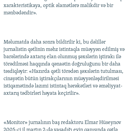
xarakteristikaya, optik əlamətlərə malikdir və bir
mənbədəndir».
Məlumatda daha sonra bildirilir ki, bu dəlillər
jurnalistin qətlinin məhz istintaqla müəyyən edilmiş və
barələrində axtarış elan olunmuş şəxslərin iştirakı ilə
törədilməsi haqqında qənaətin doğruluğunu bir daha
təsdiqləyir: «Hazırda qətli törədən şəxslərin tutulması,
cinayətin bütün iştirakçılarının müəyyənləşdirilməsi
istiqamətində lazımi istintaq hərəkətləri və əməliyyat-
axtarış tədbirləri həyata keçirilir».
«Monitor» jurnalının baş redaktoru Elmar Hüseynov
2005-ci il martın 2-də yaşadığı evin qapısında qətlə