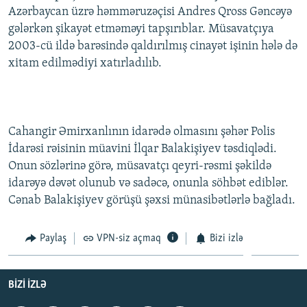
Azərbaycan üzrə həmməruzəçisi Andres Qross Gəncəyə
İNFOQRAFIKA
AZƏRBAYCAN ƏDƏBIYYATI KITABXANASI
MISSIYAMIZ
BIZI IZLƏ
gələrkən şikayət etməməyi tapşırıblar. Müsavatçıya
KARIKATURA
İSLAM VƏ DEMOKRATIYA
PEŞƏ ETIKASI VƏ JURNALISTIKA STANDARTLARIMIZ
2003-cü ildə barəsində qaldırılmış cinayət işinin hələ də
xitam edilmədiyi xatırladılıb.
İZ - MƏDƏNIYYƏT PROQRAMI
MATERIALLARIMIZDAN ISTIFADƏ
AZADLIQRADIOSU MOBIL TELEFONUNUZDA
RFE/RL-in bütün saytları
BIZIMLƏ ƏLAQƏ
Cahangir Əmirxanlının idarədə olmasını şəhər Polis
XƏBƏR BÜLLETENLƏRIMIZ
İdarəsi rəisinin müavini İlqar Balakişiyev təsdiqlədi.
Onun sözlərinə görə, müsavatçı qeyri-rəsmi şəkildə
idarəyə dəvət olunub və sadəcə, onunla söhbət ediblər.
Cənab Balakişiyev görüşü şəxsi münasibətlərlə bağladı.
Paylaş
VPN-siz açmaq
Bizi izlə
BIZI IZLƏ