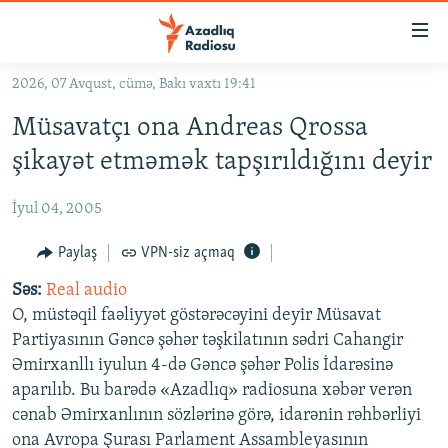
Keçid
linkləri
Əsas
2026, 07 Avqust, cümə, Bakı vaxtı 19:41
məzmuna
GÜNDƏM
Müsavatçı ona Andreas Qrossa
qayıt
#İZAHLA
Əsas
şikayət etməmək tapşırıldığını deyir
KORRUPSIOMETR
naviqasiyaya
qayıt
İyul 04, 2005
#ƏSLINDƏ
Axtarışa
FƏRQƏ BAX
Paylaş
VPN-siz açmaq
keç
QANUNI DOĞRU
Səs:
Real audio
O, müstəqil faəliyyət göstərəcəyini deyir Müsavat
ARAŞDIRMA
Partiyasının Gəncə şəhər təşkilatının sədri Cahangir
MULTIMEDIA
Əmirxanllı iyulun 4-də Gəncə şəhər Polis İdarəsinə
aparılıb. Bu barədə «Azadlıq» radiosuna xəbər verən
RADIO ARXIV
VIDEO
cənab Əmirxanlının sözlərinə görə, idarənin rəhbərliyi
HAQQIMIZDA
FOTOQALEREYA
OXU ZALI
ona Avropa Şurası Parlament Assambleyasının