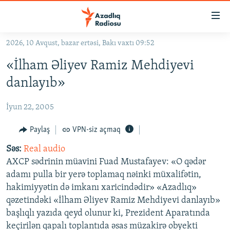
Keçid
linkləri
Əsas
2026, 10 Avqust, bazar ertəsi, Bakı vaxtı 09:52
məzmuna
GÜNDƏM
«İlham Əliyev Ramiz Mehdiyevi
qayıt
#İZAHLA
Əsas
danlayıb»
KORRUPSIOMETR
naviqasiyaya
qayıt
İyun 22, 2005
#ƏSLINDƏ
Axtarışa
FƏRQƏ BAX
Paylaş
VPN-siz açmaq
keç
QANUNI DOĞRU
Səs:
Real audio
AXCP sədrinin müavini Fuad Mustafayev: «O qədər
ARAŞDIRMA
adamı pulla bir yerə toplamaq nəinki müxalifətin,
MULTIMEDIA
hakimiyyətin də imkanı xaricindədir» «Azadlıq»
qəzetindəki «İlham Əliyev Ramiz Mehdiyevi danlayıb»
RADIO ARXIV
VIDEO
başlıqlı yazıda qeyd olunur ki, Prezident Aparatında
HAQQIMIZDA
FOTOQALEREYA
OXU ZALI
keçirilən qapalı toplantıda əsas müzakirə obyekti