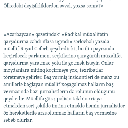
Ölkədəki dəyişikliklərdən əvvəl, yoxsa sonra?»
«Azərbaycan» qəzetindəki «Radikal müxalifətin
qarşıdurma cəhdi iflasa uğradı» sərlövhəli yazıda
müəllif Rəşad Cəfərli qeyd edir ki, bu ilin payızında
keçiriləcək parlament seçkilərinə qaragürüh müxalifət
qarşıdurma yaratmaq yolu ilə getmək istəyir. Onlar
meydanlara mitinq keçirməyə yox, təxribatlar
törətməyə gəlirlər. Baş vermiş insidentləri də məhz bu
amillərlə bağlayan müəllif xoşagəlməz halların baş
verməsində bəzi jurnalistlərin də rolunun olduğunu
qeyd edir. Müəllifə görə, polisin tələbinə riayət
etməkdən sərt şəkildə imtina etməklə həmin jurnalistlər
öz hərəkətlərilə arzuolunmaz halların baş verməsinə
səbəb olurlar.