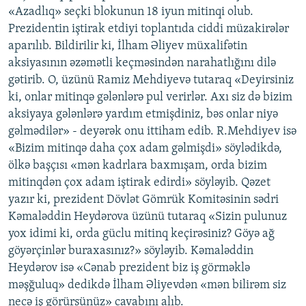
«Azadlıq» seçki blokunun 18 iyun mitinqi olub.
İNFOQRAFIKA
AZƏRBAYCAN ƏDƏBIYYATI KITABXANASI
MISSIYAMIZ
BIZI IZLƏ
Prezidentin iştirak etdiyi toplantıda ciddi müzakirələr
KARIKATURA
İSLAM VƏ DEMOKRATIYA
PEŞƏ ETIKASI VƏ JURNALISTIKA STANDARTLARIMIZ
aparılıb. Bildirilir ki, İlham Əliyev müxalifətin
aksiyasının əzəmətli keçməsindən narahatlığını dilə
İZ - MƏDƏNIYYƏT PROQRAMI
MATERIALLARIMIZDAN ISTIFADƏ
gətirib. O, üzünü Ramiz Mehdiyevə tutaraq «Deyirsiniz
AZADLIQRADIOSU MOBIL TELEFONUNUZDA
RFE/RL-in bütün saytları
ki, onlar mitinqə gələnlərə pul verirlər. Axı siz də bizim
BIZIMLƏ ƏLAQƏ
aksiyaya gələnlərə yardım etmişdiniz, bəs onlar niyə
gəlmədilər» - deyərək onu ittiham edib. R.Mehdiyev isə
XƏBƏR BÜLLETENLƏRIMIZ
«Bizim mitinqə daha çox adam gəlmişdi» söylədikdə,
ölkə başçısı «mən kadrlara baxmışam, orda bizim
mitinqdən çox adam iştirak edirdi» söyləyib. Qəzet
yazır ki, prezident Dövlət Gömrük Komitəsinin sədri
Kəmaləddin Heydərova üzünü tutaraq «Sizin pulunuz
yox idimi ki, orda güclu mitinq keçirəsiniz? Göyə ağ
göyərçinlər buraxasınız?» söyləyib. Kəmaləddin
Heydərov isə «Cənab prezident biz iş görməklə
məşğuluq» dedikdə İlham Əliyevdən «mən bilirəm siz
necə iş görürsünüz» cavabını alıb.