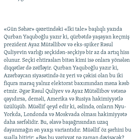
«Gün Səhər» qəzetindəki «İki tale» başlıqlı yazıda
Qurban Yaquboğlu yazır ki, qürbətdə yaşayan keçmiş
prezident Ayaz Mütəllibov və eks-spiker Rəsul
Quliyevin varlığı seçkidən-seçkiyə bir az da artıq hiss
olunur. Seçki ehtirasları bitən kimi isə onlara yönələn
diqqətlər də zəifləyir. Qurban Yaquboğlu yazır ki,
Azərbaycan siyasətində öz yeri və çəkisi olan bu iki
fiqura maraq yalnız elektorat baxımından məna kəsb
etmir. Əgər Rəsul Quliyev və Ayaz Mütəllibov vətənə
qayıdırsa, deməli, Amerika və Rusiya hakimiyyətlə
üzülüşüb. Müəllif qeyd edir ki, əslində, onların Nyu-
Yorkda, Londonda və Moskvada olması hakimiyyətə
daha sərfəlidir. Bu, əlavə başağrısından uzaq
dayanmağın ən yaxşı variantıdır. Müəllif öz şərhini bu
sualla bitirir: «Bəs bu vəziyyət nə zaman dəyişəcək?