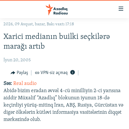
Keçid
linkləri
Əsas
2026, 09 Avqust, bazar, Bakı vaxtı 17:18
məzmuna
GÜNDƏM
Xarici medianın builki seçkilərə
qayıt
#İZAHLA
Əsas
marağı artıb
KORRUPSIOMETR
naviqasiyaya
qayıt
İyun 20, 2005
#ƏSLINDƏ
Axtarışa
FƏRQƏ BAX
Paylaş
VPN-siz açmaq
keç
QANUNI DOĞRU
Səs:
Real audio
Abidə bizim eradan əvvəl 4-cü minilliyin 2-ci yarısına
ARAŞDIRMA
aiddir Müxalif “Azadlıq” blokunun iyunun 18-də
MULTIMEDIA
keçirdiyi yürüş-mitinq İran, ABŞ, Rusiya, Gürcüstan və
digər ölkələrin kütləvi informasiya vasitələrinin diqqət
RADIO ARXIV
VIDEO
mərkəzində olub.
HAQQIMIZDA
FOTOQALEREYA
OXU ZALI