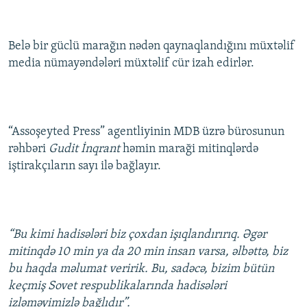
İNFOQRAFIKA
AZƏRBAYCAN ƏDƏBIYYATI KITABXANASI
MISSIYAMIZ
BIZI IZLƏ
KARIKATURA
İSLAM VƏ DEMOKRATIYA
PEŞƏ ETIKASI VƏ JURNALISTIKA STANDARTLARIMIZ
Belə bir güclü marağın nədən qaynaqlandığını müxtəlif
media nümayəndələri müxtəlif cür izah edirlər.
İZ - MƏDƏNIYYƏT PROQRAMI
MATERIALLARIMIZDAN ISTIFADƏ
AZADLIQRADIOSU MOBIL TELEFONUNUZDA
RFE/RL-in bütün saytları
BIZIMLƏ ƏLAQƏ
“Assoşeyted Press” agentliyinin MDB üzrə bürosunun
XƏBƏR BÜLLETENLƏRIMIZ
rəhbəri
Gudit İnqrant
həmin maraği mitinqlərdə
iştirakçıların sayı ilə bağlayır.
“Bu kimi hadisələri biz çoxdan işıqlandırırıq. Əgər
mitinqdə 10 min ya da 20 min insan varsa, əlbəttə, biz
bu haqda məlumat veririk. Bu, sadəcə, bizim bütün
keçmiş Sovet respublikalarında hadisələri
izləməyimizlə bağlıdır”.