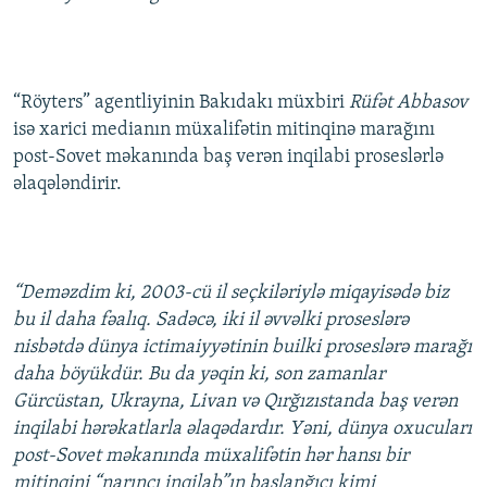
“Röyters” agentliyinin Bakıdakı müxbiri
Rüfət Abbasov
isə xarici medianın müxalifətin mitinqinə marağını
post-Sovet məkanında baş verən inqilabi proseslərlə
əlaqələndirir.
“Deməzdim ki, 2003-cü il seçkiləriylə miqayisədə biz
bu il daha fəalıq. Sadəcə, iki il əvvəlki proseslərə
nisbətdə dünya ictimaiyyətinin builki proseslərə marağı
daha böyükdür. Bu da yəqin ki, son zamanlar
Gürcüstan, Ukrayna, Livan və Qırğızıstanda baş verən
inqilabi hərəkatlarla əlaqədardır. Yəni, dünya oxucuları
post-Sovet məkanında müxalifətin hər hansı bir
mitinqini “narıncı inqilab”ın başlanğıcı kimi