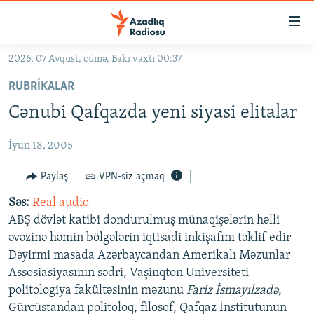
Keçid
linkləri
Əsas
2026, 07 Avqust, cümə, Bakı vaxtı 00:37
məzmuna
GÜNDƏM
RUBRIKALAR
qayıt
#İZAHLA
Əsas
Cənubi Qafqazda yeni siyasi elitalar
KORRUPSIOMETR
naviqasiyaya
qayıt
İyun 18, 2005
#ƏSLINDƏ
Axtarışa
FƏRQƏ BAX
Paylaş
VPN-siz açmaq
keç
QANUNI DOĞRU
Səs:
Real audio
ABŞ dövlət katibi dondurulmuş münaqişələrin həlli
ARAŞDIRMA
əvəzinə həmin bölgələrin iqtisadi inkişafını təklif edir
MULTIMEDIA
Dəyirmi masada Azərbaycandan Amerikalı Məzunlar
Assosiasiyasının sədri, Vaşinqton Universiteti
RADIO ARXIV
VIDEO
politologiya fakültəsinin məzunu
Fariz İsmayılzadə
,
HAQQIMIZDA
FOTOQALEREYA
OXU ZALI
Gürcüstandan politoloq, filosof, Qafqaz İnstitutunun