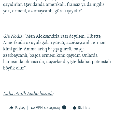
qayıdırlar. Qayıdanda amerikalı, fransız ya da ingilis
yox, erməni, azərbaycanlı, gürcü qayıdır”.
Gia Nodia
: “Mən Aleksandrla razı deyiləm. Əlbəttə,
Amerikada oxuyub gələn gürcü, azərbaycanlı, erməni
kimi gəlir. Amma artıq başqa gürcü, başqa
azərbaycanlı, başqa erməni kimi qayıdır. Onlarda
hamısında olmasa da, dəyərlər dəyişir. İslahat potensialı
böyük olur”.
Daha ətraflı Audio hissədə
Paylaş
VPN-siz açmaq
Bizi izlə