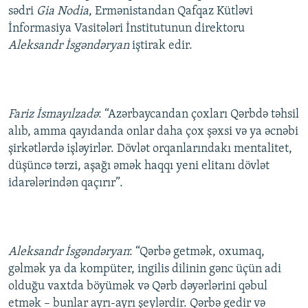
sədri
Gia Nodia
, Ermənistandan Qafqaz Kütləvi
İNFOQRAFIKA
AZƏRBAYCAN ƏDƏBIYYATI KITABXANASI
MISSIYAMIZ
BIZI IZLƏ
İnformasiya Vasitələri İnstitutunun direktoru
KARIKATURA
İSLAM VƏ DEMOKRATIYA
PEŞƏ ETIKASI VƏ JURNALISTIKA STANDARTLARIMIZ
Aleksandr İsgəndəryan
iştirak edir.
İZ - MƏDƏNIYYƏT PROQRAMI
MATERIALLARIMIZDAN ISTIFADƏ
AZADLIQRADIOSU MOBIL TELEFONUNUZDA
RFE/RL-in bütün saytları
BIZIMLƏ ƏLAQƏ
Fariz İsmayılzadə
: “Azərbaycandan çoxları Qərbdə təhsil
alıb, amma qayıdanda onlar daha çox şəxsi və ya əcnəbi
XƏBƏR BÜLLETENLƏRIMIZ
şirkətlərdə işləyirlər. Dövlət orqanlarındakı mentalitet,
düşüncə tərzi, aşağı əmək haqqı yeni elitanı dövlət
idarələrindən qaçırır”.
Aleksandr İsgəndəryan
: “Qərbə getmək, oxumaq,
gəlmək ya da kompüter, ingilis dilinin gənc üçün adi
olduğu vaxtda böyümək və Qərb dəyərlərini qəbul
etmək – bunlar ayrı-ayrı şeylərdir. Qərbə gedir və