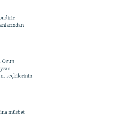
ndirir.
kanlarından
r. Onun
aycan
nt seçkilərinin
afına müsbət