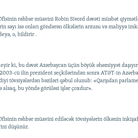
fisinin rəhbər müavini Robin Sivord dəvəti müsbət qiymətlə
in sayı isə onları göndərən ölkələrin arzusu və maliyyə im
deyə, o, bildirir .
eyir ki, bu dəvət Azərbaycan üçün böyük əhəmiyyət daşıyı
, 2003-cü ilin prezident seçkilərindən sonra ATƏT-in Azərb
iyi tövsiyələrdən bəziləri qəbul olunub: «Qarşıdan parlame
ə alsaq, bu yöndə görüləsi işlər çoxdur».
fisinin rəhbər müavini ediləcək tövsiyələrin ölkənin inkiş
yini düşünür.