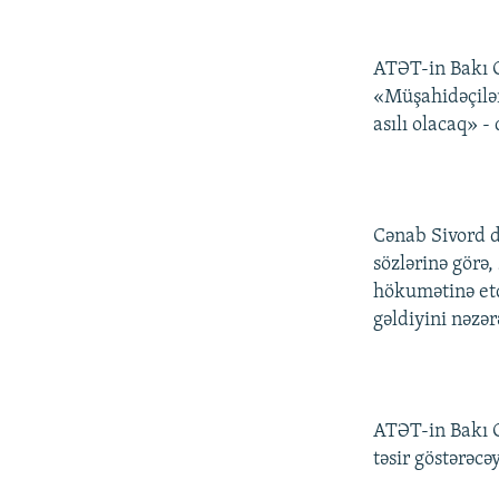
İNFOQRAFIKA
AZƏRBAYCAN ƏDƏBIYYATI KITABXANASI
MISSIYAMIZ
KARIKATURA
İSLAM VƏ DEMOKRATIYA
PEŞƏ ETIKASI VƏ JURNALISTIKA
STANDARTLARIMIZ
ATƏT-in Bakı O
İZ - MƏDƏNIYYƏT PROQRAMI
«Müşahidəçilər
MATERIALLARIMIZDAN ISTIFADƏ
asılı olacaq» - 
AZADLIQRADIOSU MOBIL TELEFONUNUZDA
BIZIMLƏ ƏLAQƏ
XƏBƏR BÜLLETENLƏRIMIZ
Cənab Sivord d
sözlərinə görə
hökumətinə etd
gəldiyini nəzər
ATƏT-in Bakı O
təsir göstərəcə