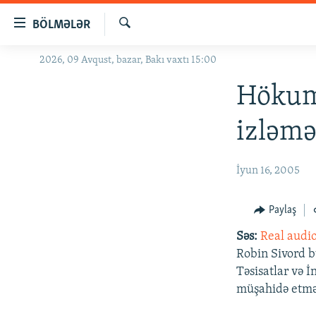
Keçid
BÖLMƏLƏR
linkləri
Axtar
Əsas
2026, 09 Avqust, bazar, Bakı vaxtı 15:00
GÜNDƏM
məzmuna
#İZAHLA
Hökumə
qayıt
Əsas
KORRUPSIOMETR
izləmə
naviqasiyaya
#ƏSLINDƏ
qayıt
Axtarışa
FƏRQƏ BAX
İyun 16, 2005
keç
QANUNI DOĞRU
Paylaş
ARAŞDIRMA
Səs:
Real audi
MULTIMEDIA
Robin Sivord 
RADIO ARXIV
VIDEO
Təsisatlar və 
müşahidə etmə
HAQQIMIZDA
FOTOQALEREYA
OXU ZALI