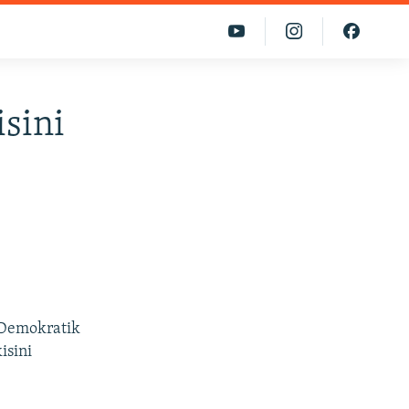
sini
 Demokratik
isini