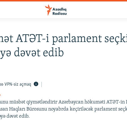
t ATƏT-i parlament seçki
yə dəvət edib
VPN-siz açmaq
o
bunu müsbət qiymətləndirir Azərbaycan hökuməti ATƏT-in
İnsan Haqları Bürosunu noyabrda keçiriləcək parlament seçk
yə dəvət edib.