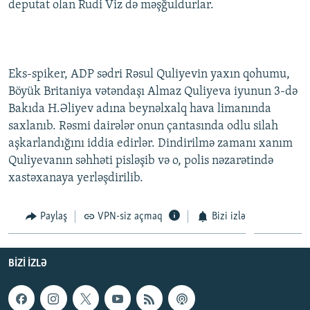
deputat olan Rudi Viz də məşğuldurlar.
Eks-spiker, ADP sədri Rəsul Quliyevin yaxın qohumu,
Böyük Britaniya vətəndaşı Almaz Quliyeva iyunun 3-də
Bakıda H.Əliyev adına beynəlxalq hava limanında
saxlanıb. Rəsmi dairələr onun çantasında odlu silah
aşkarlandığını iddia edirlər. Dindirilmə zamanı xanım
Quliyevanın səhhəti pisləşib və o, polis nəzarətində
xastəxanaya yerləşdirilib.
Paylaş
VPN-siz açmaq
Bizi izlə
BIZI IZLƏ