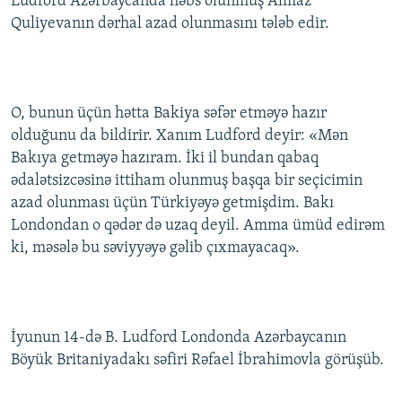
Ludford Azərbaycanda həbs olunmuş Almaz
İNFOQRAFIKA
AZƏRBAYCAN ƏDƏBIYYATI KITABXANASI
MISSIYAMIZ
Quliyevanın dərhal azad olunmasını tələb edir.
BIZI IZLƏ
KARIKATURA
İSLAM VƏ DEMOKRATIYA
PEŞƏ ETIKASI VƏ JURNALISTIKA STANDARTLARIMIZ
İZ - MƏDƏNIYYƏT PROQRAMI
MATERIALLARIMIZDAN ISTIFADƏ
O, bunun üçün hətta Bakiya səfər etməyə hazır
AZADLIQRADIOSU MOBIL TELEFONUNUZDA
RFE/RL-in bütün saytları
olduğunu da bildirir. Xanım Ludford deyir: «Mən
BIZIMLƏ ƏLAQƏ
Bakıya getməyə hazıram. İki il bundan qabaq
XƏBƏR BÜLLETENLƏRIMIZ
ədalətsizcəsinə ittiham olunmuş başqa bir seçicimin
azad olunması üçün Türkiyəyə getmişdim. Bakı
Londondan o qədər də uzaq deyil. Amma ümüd edirəm
ki, məsələ bu səviyyəyə gəlib çıxmayacaq».
İyunun 14-də B. Ludford Londonda Azərbaycanın
Böyük Britaniyadakı səfiri Rəfael İbrahimovla görüşüb.