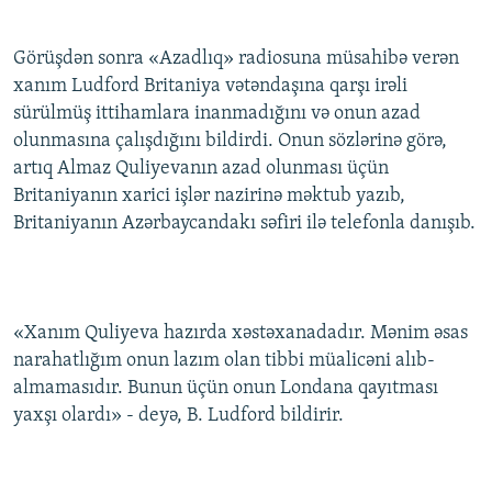
Görüşdən sonra «Azadlıq» radiosuna müsahibə verən
xanım Ludford Britaniya vətəndaşına qarşı irəli
sürülmüş ittihamlara inanmadığını və onun azad
olunmasına çalışdığını bildirdi. Onun sözlərinə görə,
artıq Almaz Quliyevanın azad olunması üçün
Britaniyanın xarici işlər nazirinə məktub yazıb,
Britaniyanın Azərbaycandakı səfiri ilə telefonla danışıb.
«Xanım Quliyeva hazırda xəstəxanadadır. Mənim əsas
narahatlığım onun lazım olan tibbi müalicəni alıb-
almamasıdır. Bunun üçün onun Londana qayıtması
yaxşı olardı» - deyə, B. Ludford bildirir.