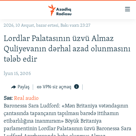
Keçid
linkləri
Əsas
2026, 10 Avqust, bazar ertəsi, Bakı vaxtı 23:27
məzmuna
GÜNDƏM
Lordlar Palatasının üzvü Almaz
qayıt
#İZAHLA
Əsas
Quliyevanın dərhal azad olunmasını
KORRUPSIOMETR
naviqasiyaya
tələb edir
qayıt
#ƏSLINDƏ
Axtarışa
İyun 15, 2005
FƏRQƏ BAX
keç
QANUNI DOĞRU
Paylaş
VPN-siz açmaq
ARAŞDIRMA
Səs:
Real audio
Baronessa Sara Ludford: «Mən Britaniya vətəndaşının
MULTIMEDIA
çantasında tapançanın tapılması barədə ittihamın
RADIO ARXIV
VIDEO
etibarlılığına inanmıram» Böyük Britaniya
parlamentinin Lordlar Palatasının üzvü Baronessa Sara
HAQQIMIZDA
FOTOQALEREYA
OXU ZALI