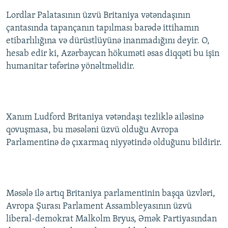
Lordlar Palatasının üzvü Britaniya vətəndaşının
çantasında tapançanın tapılması barədə ittihamın
etibarlılığına və dürüstlüyünə inanmadığını deyir. O,
hesab edir ki, Azərbaycan hökuməti əsas diqqəti bu işin
humanitar təfərinə yönəltməlidir.
Xanım Ludford Britaniya vətəndaşı tezliklə ailəsinə
qovuşmasa, bu məsələni üzvü olduğu Avropa
Parlamentinə də çıxarmaq niyyətində olduğunu bildirir.
Məsələ ilə artıq Britaniya parlamentinin başqa üzvləri,
Avropa Şurası Parlament Assambleyasının üzvü
liberal-demokrat Malkolm Bryus, Əmək Partiyasından