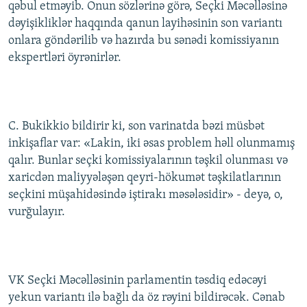
qəbul etməyib. Onun sözlərinə görə, Seçki Məcəlləsinə
dəyişikliklər haqqında qanun layihəsinin son variantı
onlara göndərilib və hazırda bu sənədi komissiyanın
ekspertləri öyrənirlər.
C. Bukikkio bildirir ki, son varinatda bəzi müsbət
inkişaflar var: «Lakin, iki əsas problem həll olunmamış
qalır. Bunlar seçki komissiyalarının təşkil olunması və
xaricdən maliyyələşən qeyri-hökumət təşkilatlarının
seçkini müşahidəsində iştirakı məsələsidir» - deyə, o,
vurğulayır.
VK Seçki Məcəlləsinin parlamentin təsdiq edəcəyi
yekun variantı ilə bağlı da öz rəyini bildirəcək. Cənab