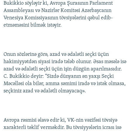
Bukikkio söyləyir ki, Avropa Şurasının Parlament
Assambleyası və Nazirlər Komitəsi Azərbaycanın
Venesiya Komissiyasının tövsiyələrini qəbul edib-
etməməsini bilmək istəyir.
Onun sözlərinə görə, azad və ədalətli seçki üçün
hakimiyyətdən siyasi iradə tələb olunur. Əsas məsələ isə
azad və ədalətli seçki üçün işin düzgün aparılmasıdır.
C. Bukikkio deyir: “Sizdə dünyanın ən yaxşı Seçki
Məcəlləsi ola bilər, amma səmimi iradə və istək olmasa,
seçkiniz azad və ədalətli olmayacaq».
Avropa rəsmisi əlavə edir ki, VK-nin vəzifəsi tövsiyə
xarakterli təklif verməkdir. Bu tövsiyyələrin icrası isə