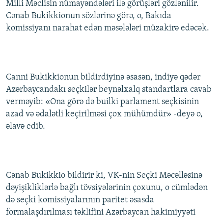
Milli Məclisin nümayəndələri ilə görüşləri gözlənilir.
İNFOQRAFIKA
AZƏRBAYCAN ƏDƏBIYYATI KITABXANASI
MISSIYAMIZ
Cənab Bukikkionun sözlərinə görə, o, Bakıda
BIZI IZLƏ
KARIKATURA
İSLAM VƏ DEMOKRATIYA
PEŞƏ ETIKASI VƏ JURNALISTIKA STANDARTLARIMIZ
komissiyanı narahat edən məsələləri müzakirə edəcək.
İZ - MƏDƏNIYYƏT PROQRAMI
MATERIALLARIMIZDAN ISTIFADƏ
AZADLIQRADIOSU MOBIL TELEFONUNUZDA
RFE/RL-in bütün saytları
Canni Bukikkionun bildirdiyinə əsasən, indiyə qədər
BIZIMLƏ ƏLAQƏ
Azərbaycandakı seçkilər beynəlxalq standartlara cavab
XƏBƏR BÜLLETENLƏRIMIZ
verməyib: «Ona görə də builki parlament seçkisinin
azad və ədalətli keçirilməsi çox mühümdür» -deyə o,
əlavə edib.
Cənab Bukikkio bildirir ki, VK-nin Seçki Məcəlləsinə
dəyişikliklərlə bağlı tövsiyələrinin çoxunu, o cümlədən
də seçki komissiyalarının paritet əsasda
formalaşdırılması təklifini Azərbaycan hakimiyyəti