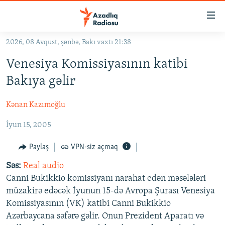
Keçid
linkləri
Əsas
2026, 08 Avqust, şənbə, Bakı vaxtı 21:38
məzmuna
GÜNDƏM
Venesiya Komissiyasının katibi
qayıt
#İZAHLA
Əsas
Bakıya gəlir
KORRUPSIOMETR
naviqasiyaya
qayıt
Kənan Kazımoğlu
#ƏSLINDƏ
Axtarışa
İyun 15, 2005
FƏRQƏ BAX
keç
QANUNI DOĞRU
Paylaş
VPN-siz açmaq
ARAŞDIRMA
Səs:
Real audio
Canni Bukikkio komissiyanı narahat edən məsələləri
MULTIMEDIA
müzakirə edəcək İyunun 15-də Avropa Şurası Venesiya
RADIO ARXIV
VIDEO
Komissiyasının (VK) katibi Canni Bukikkio
Azərbaycana səfərə gəlir. Onun Prezident Aparatı və
HAQQIMIZDA
FOTOQALEREYA
OXU ZALI