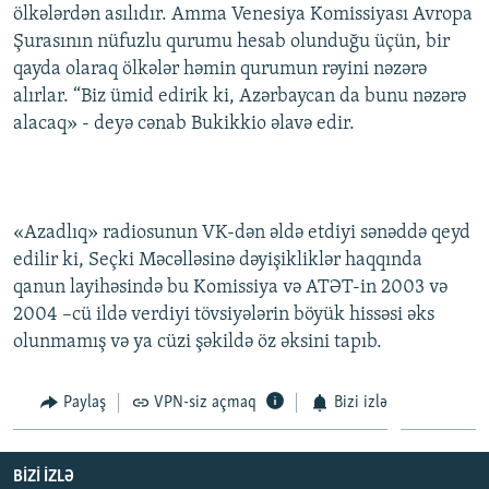
ölkələrdən asılıdır. Amma Venesiya Komissiyası Avropa
Şurasının nüfuzlu qurumu hesab olunduğu üçün, bir
qayda olaraq ölkələr həmin qurumun rəyini nəzərə
alırlar. “Biz ümid edirik ki, Azərbaycan da bunu nəzərə
alacaq» - deyə cənab Bukikkio əlavə edir.
«Azadlıq» radiosunun VK-dən əldə etdiyi sənəddə qeyd
edilir ki, Seçki Məcəlləsinə dəyişikliklər haqqında
qanun layihəsində bu Komissiya və ATƏT-in 2003 və
2004 –cü ildə verdiyi tövsiyələrin böyük hissəsi əks
olunmamış və ya cüzi şəkildə öz əksini tapıb.
Paylaş
VPN-siz açmaq
Bizi izlə
BIZI IZLƏ