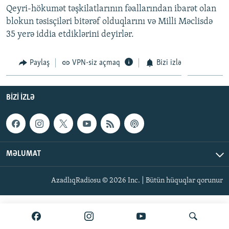
Qeyri-hökumət təşkilatlarının fəallarından ibarət olan
İNFOQRAFIKA
AZƏRBAYCAN ƏDƏBIYYATI KITABXANASI
MISSIYAMIZ
BIZI IZLƏ
blokun təsisçiləri bitərəf olduqlarını və Milli Məclisdə
KARIKATURA
İSLAM VƏ DEMOKRATIYA
PEŞƏ ETIKASI VƏ JURNALISTIKA STANDARTLARIMIZ
35 yerə iddia etdiklərini deyirlər.
İZ - MƏDƏNIYYƏT PROQRAMI
MATERIALLARIMIZDAN ISTIFADƏ
Paylaş
VPN-siz açmaq
Bizi izlə
AZADLIQRADIOSU MOBIL TELEFONUNUZDA
RFE/RL-in bütün saytları
BIZIMLƏ ƏLAQƏ
BIZI IZLƏ
XƏBƏR BÜLLETENLƏRIMIZ
MƏLUMAT
AzadlıqRadiosu © 2026 Inc. | Bütün hüquqlar qorunur