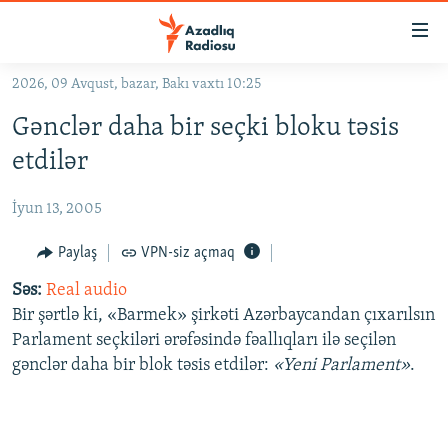
Keçid
linkləri
Əsas
2026, 09 Avqust, bazar, Bakı vaxtı 10:25
məzmuna
GÜNDƏM
Gənclər daha bir seçki bloku təsis
qayıt
#İZAHLA
Əsas
etdilər
KORRUPSIOMETR
naviqasiyaya
qayıt
İyun 13, 2005
#ƏSLINDƏ
Axtarışa
FƏRQƏ BAX
Paylaş
VPN-siz açmaq
keç
QANUNI DOĞRU
Səs:
Real audio
Bir şərtlə ki, «Barmek» şirkəti Azərbaycandan çıxarılsın
ARAŞDIRMA
Parlament seçkiləri ərəfəsində fəallıqları ilə seçilən
MULTIMEDIA
gənclər daha bir blok təsis etdilər:
«Yeni Parlament»
.
RADIO ARXIV
VIDEO
HAQQIMIZDA
FOTOQALEREYA
OXU ZALI