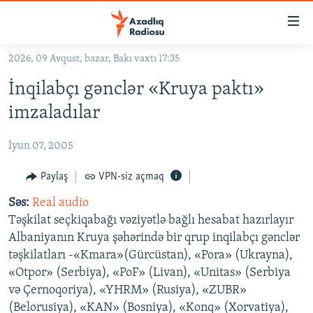
Keçid
linkləri
Əsas
2026, 09 Avqust, bazar, Bakı vaxtı 17:35
məzmuna
GÜNDƏM
İnqilabçı gənclər «Kruya paktı»
qayıt
#İZAHLA
Əsas
imzaladılar
KORRUPSIOMETR
naviqasiyaya
qayıt
İyun 07, 2005
#ƏSLINDƏ
Axtarışa
FƏRQƏ BAX
Paylaş
VPN-siz açmaq
keç
QANUNI DOĞRU
Səs:
Real audio
Təşkilat seçkiqabağı vəziyətlə bağlı hesabat hazırlayır
ARAŞDIRMA
Albaniyanın Kruya şəhərində bir qrup inqilabçı gənclər
MULTIMEDIA
təşkilatları -«Kmara»(Gürcüstan), «Pora» (Ukrayna),
«Otpor» (Serbiya), «PoF» (Livan), «Unitas» (Serbiya
RADIO ARXIV
VIDEO
və Çernoqoriya), «YHRM» (Rusiya), «ZUBR»
HAQQIMIZDA
FOTOQALEREYA
OXU ZALI
(Belorusiya), «KAN» (Bosniya), «Konq» (Xorvatiya),