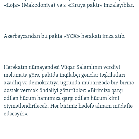
«Loja» (Makedoniya) və s. «Kruya paktı» imzalayıblar.
İNFOQRAFIKA
AZƏRBAYCAN ƏDƏBIYYATI KITABXANASI
MISSIYAMIZ
BIZI IZLƏ
KARIKATURA
İSLAM VƏ DEMOKRATIYA
PEŞƏ ETIKASI VƏ JURNALISTIKA STANDARTLARIMIZ
İZ - MƏDƏNIYYƏT PROQRAMI
MATERIALLARIMIZDAN ISTIFADƏ
Azərbaycandan bu pakta «YOX» hərakatı imza atıb.
AZADLIQRADIOSU MOBIL TELEFONUNUZDA
RFE/RL-in bütün saytları
BIZIMLƏ ƏLAQƏ
XƏBƏR BÜLLETENLƏRIMIZ
Hərəkatın nümayəndəsi Vüqar Salamlının verdiyi
məlumata görə, paktda inqilabçı gənclər təşkilatları
azadlıq və demokratiya uğrunda mübarizədə bir-birinə
dəstək vermək öhdəliyi götürüblər: «Birimizə qarşı
edilən hücum hamımıza qarşı edilən hücum kimi
qiymətləndiriləcək. Hər birimiz hədəfə alınanı müdafiə
edəcəyik».