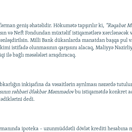
ərman geniş əhatəlidir. Hökumətə tapşırılır ki,
“Rəqabət Mə
asın və Neft Fondundan müxtəlif istiqamətlərə xərclənəcək v
nləşdirilsin. Milli Bank dükanlarda manatdan başqa pul v
 kimi istifadə olunmasının qarşısını alacaq, Maliyyə Nazirliy
iqi ilə bağlı məsələləri araşdıracaq.
karlığın inkişafına da vəsaitlərin ayrılması nəzərdə tutulu
sının rəhbəri Ələkbər Məmmədov
bu istiqamətdə konkret a
lədiklərini dedi.
rmanında ipoteka – uzunmüddətli dövlət krediti hesabına m