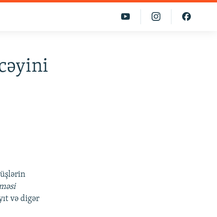
cəyini
üşlərin
lməsi
ıt və digər