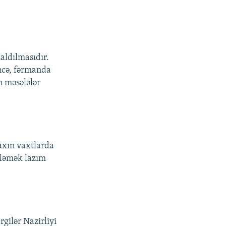
zaldılmasıdır.
ncə, fərmanda
 məsələlər
axın vaxtlarda
zləmək lazım
gilər Nazirliyi