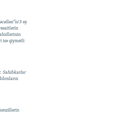
cəlləsi”ni
3 ay
əsaitlərin
ahidlərinin
i isə qiymətli
r.
Sahibkarlar
ddımların
ənzillərin