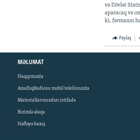
və Dövlət Stat
aparacaq və on
ki, fərmanın ha
Paylaş
MƏLUMAT
Haqqımızda
AzadlıqRadiosu mobil telefonuzda
Materiallarımızdan istifadə
BIZI IZLƏ
Bizimlə əlaqə
Həftəyə baxış
RFE/RL-in bütün saytları