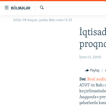
Keçid
BÖLMƏLƏR
linkləri
Axtar
Əsas
2026, 08 Avqust, şənbə, Bakı vaxtı 12:23
GÜNDƏM
məzmuna
#İZAHLA
İqtisa
qayıt
Əsas
KORRUPSIOMETR
proqno
naviqasiyaya
#ƏSLINDƏ
qayıt
Axtarışa
FƏRQƏ BAX
İyun 01, 2005
keç
QANUNI DOĞRU
Paylaş
ARAŞDIRMA
Səs:
Real audi
MULTIMEDIA
ATƏT-in Bakı o
RADIO ARXIV
VIDEO
keçirilməsind
haqqında»
prez
HAQQIMIZDA
FOTOQALEREYA
OXU ZALI
şəhərlərdə kən