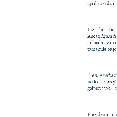
ayrılması da nə
Digər bir istiq
Ancaq
İqtisad
anlaşılmayan m
tamamilə başqa 
“Yeni Azərbayc
nəticə verəcəy
gəlməyəcək – c
Prezidentin imz