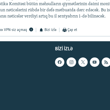
istika Komitəsi bütün məhsulların qiymətlərinin daimi moni
un nəticələrini rübdə bir dəfə mətbuatda dərc edəcək. Bu i
nsı nəticələr verdiyi artıq bu il sentyabrın 1-də bilinəcək.
VPN-siz açmaq
Bizi izlə
Çap et
BIZI IZLƏ