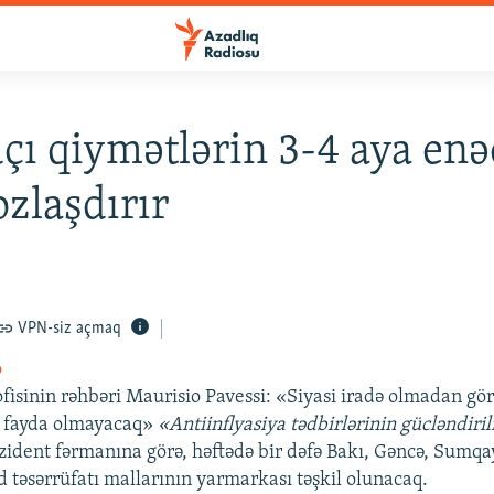
dçı qiymətlərin 3-4 aya enə
zlaşdırır
VPN-siz açmaq
o
fisinin rəhbəri Maurisio Pavessi: «Siyasi iradə olmadan gör
ə fayda olmayacaq»
«Antiinflyasiya tədbirlərinin gücləndiri
ident fərmanına görə, həftədə bir dəfə Bakı, Gəncə, Sumqay
d təsərrüfatı mallarının yarmarkası təşkil olunacaq.