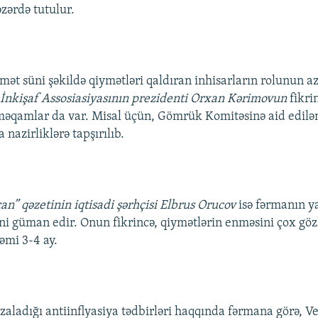
zərdə tutulur.
amət süni şəkildə qiymətləri qaldıran inhisarların rolunun a
i İnkişaf Assosiasiyasının prezidenti Orxan Kərimovun
fikri
əqamlar da var. Misal üçün, Gömrük Komitəsinə aid edilən
nazirliklərə tapşırılıb.
an” qəzetinin iqtisadi şərhçisi Elbrus Orucov
isə fərmanın y
ini güman edir. Onun fikrincə, qiymətlərin enməsini çox gö
əmi 3-4 ay.
aladığı antiinflyasiya tədbirləri haqqında fərmana görə, Ver