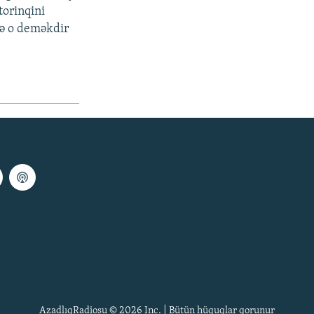
torinqini
sə o deməkdir
AzadlıqRadiosu © 2026 Inc. | Bütün hüquqlar qorunur