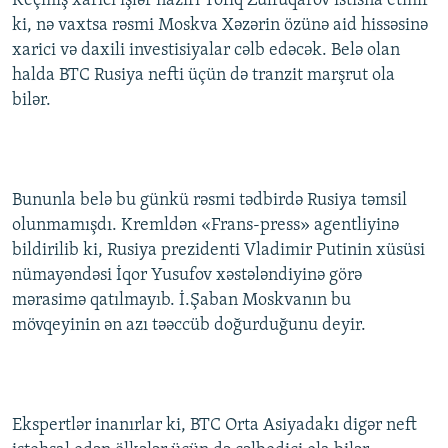
Keçmiş xarici işlər naziri Tofiq Zülfüqarov istisna etmir
ki, nə vaxtsa rəsmi Moskva Xəzərin özünə aid hissəsinə
xarici və daxili investisiyalar cəlb edəcək. Belə olan
halda BTC Rusiya nefti üçün də tranzit marşrut ola
bilər.
Bununla belə bu günkü rəsmi tədbirdə Rusiya təmsil
olunmamışdı. Kremldən «Frans-press» agentliyinə
bildirilib ki, Rusiya prezidenti Vladimir Putinin xüsüsi
nümayəndəsi İqor Yusufov xəstələndiyinə görə
mərasimə qatılmayıb. İ.Şaban Moskvanın bu
mövqeyinin ən azı təəccüb doğurduğunu deyir.
Ekspertlər inanırlar ki, BTC Orta Asiyadakı digər neft