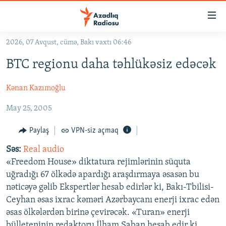
Keçid
linkləri
Əsas
2026, 07 Avqust, cümə, Bakı vaxtı 06:46
məzmuna
GÜNDƏM
BTC regionu daha təhlükəsiz edəcək
qayıt
#İZAHLA
Əsas
Kənan Kazımoğlu
KORRUPSIOMETR
naviqasiyaya
qayıt
#ƏSLINDƏ
May 25, 2005
Axtarışa
FƏRQƏ BAX
keç
Paylaş
VPN-siz açmaq
QANUNI DOĞRU
Səs:
Real audio
«Freedom House» diktatura rejimlərinin süquta
ARAŞDIRMA
uğradığı 67 ölkədə apardığı araşdırmaya əsasən bu
MULTIMEDIA
nəticəyə gəlib Ekspertlər hesab edirlər ki, Bakı-Tbilisi-
RADIO ARXIV
Ceyhan əsas ixrac kəməri Azərbaycanı enerji ixrac edən
VIDEO
əsas ölkələrdən birinə çevirəcək. «Turan» enerji
HAQQIMIZDA
FOTOQALEREYA
OXU ZALI
bülleteninin redaktoru İlham Şaban hesab edir ki,