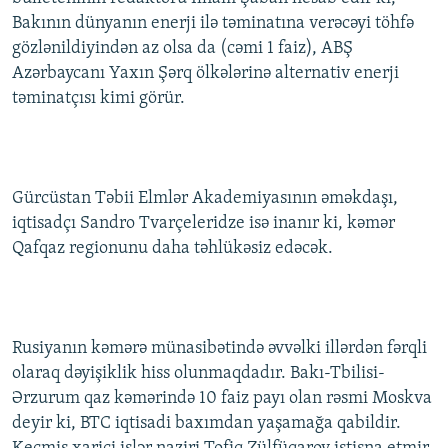
İNFOQRAFIKA
AZƏRBAYCAN ƏDƏBIYYATI KITABXANASI
MISSIYAMIZ
Bakının dünyanın enerji ilə təminatına verəcəyi töhfə
BIZI IZLƏ
gözlənildiyindən az olsa da (cəmi 1 faiz), ABŞ
KARIKATURA
İSLAM VƏ DEMOKRATIYA
PEŞƏ ETIKASI VƏ JURNALISTIKA STANDARTLARIMIZ
Azərbaycanı Yaxın Şərq ölkələrinə alternativ enerji
İZ - MƏDƏNIYYƏT PROQRAMI
MATERIALLARIMIZDAN ISTIFADƏ
təminatçısı kimi görür.
AZADLIQRADIOSU MOBIL TELEFONUNUZDA
RFE/RL-in bütün saytları
BIZIMLƏ ƏLAQƏ
Gürcüstan Təbii Elmlər Akademiyasının əməkdaşı,
XƏBƏR BÜLLETENLƏRIMIZ
iqtisadçı Sandro Tvarçeleridze isə inanır ki, kəmər
Qafqaz regionunu daha təhlükəsiz edəcək.
Rusiyanın kəmərə münasibətində əvvəlki illərdən fərqli
olaraq dəyişiklik hiss olunmaqdadır. Bakı-Tbilisi-
Ərzurum qaz kəmərində 10 faiz payı olan rəsmi Moskva
deyir ki, BTC iqtisadi baxımdan yaşamağa qabildir.