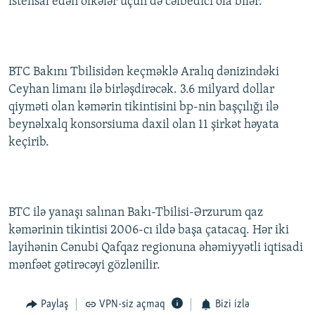
istehsal edən ölkələr üçün də cəlbedici ola bilər.
BTC Bakını Tbilisidən keçməklə Aralıq dənizindəki
Ceyhan limanı ilə birləşdirəcək. 3.6 milyard dollar
qiyməti olan kəmərin tikintisini bp-nin başçılığı ilə
beynəlxalq konsorsiuma daxil olan 11 şirkət həyata
keçirib.
BTC ilə yanaşı salınan Bakı-Tbilisi-Ərzurum qaz
kəmərinin tikintisi 2006-cı ildə başa çatacaq. Hər iki
layihənin Cənubi Qafqaz regionuna əhəmiyyətli iqtisadi
mənfəət gətirəcəyi gözlənilir.
Paylaş
VPN-siz açmaq
Bizi izlə