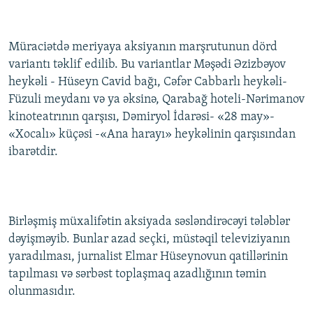
İNFOQRAFIKA
AZƏRBAYCAN ƏDƏBIYYATI KITABXANASI
MISSIYAMIZ
BIZI IZLƏ
KARIKATURA
İSLAM VƏ DEMOKRATIYA
PEŞƏ ETIKASI VƏ JURNALISTIKA STANDARTLARIMIZ
Müraciətdə meriyaya aksiyanın marşrutunun dörd
variantı təklif edilib. Bu variantlar Məşədi Əzizbəyov
İZ - MƏDƏNIYYƏT PROQRAMI
MATERIALLARIMIZDAN ISTIFADƏ
heykəli - Hüseyn Cavid bağı, Cəfər Cabbarlı heykəli-
AZADLIQRADIOSU MOBIL TELEFONUNUZDA
RFE/RL-in bütün saytları
Füzuli meydanı və ya əksinə, Qarabağ hoteli-Nərimanov
BIZIMLƏ ƏLAQƏ
kinoteatrının qarşısı, Dəmiryol İdarəsi- «28 may»-
«Xocalı» küçəsi -«Ana harayı» heykəlinin qarşısından
XƏBƏR BÜLLETENLƏRIMIZ
ibarətdir.
Birləşmiş müxalifətin aksiyada səsləndirəcəyi tələblər
dəyişməyib. Bunlar azad seçki, müstəqil televiziyanın
yaradılması, jurnalist Elmar Hüseynovun qatillərinin
tapılması və sərbəst toplaşmaq azadlığının təmin
olunmasıdır.