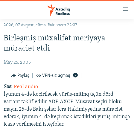
Keçid
linkləri
Əsas
2026, 07 Avqust, cümə, Bakı vaxtı 22:37
məzmuna
GÜNDƏM
Birləşmiş müxalifət meriyaya
qayıt
#İZAHLA
Əsas
müraciət etdi
KORRUPSIOMETR
naviqasiyaya
qayıt
May 25, 2005
#ƏSLINDƏ
Axtarışa
FƏRQƏ BAX
Paylaş
VPN-siz açmaq
keç
QANUNI DOĞRU
Səs:
Real audio
İyunun 4-də keçiriləcək yürüş-mitinq üçün dörd
ARAŞDIRMA
variant təklif edilir ADP-AXCP-Müsavat seçki bloku
MULTIMEDIA
mayın 25-də Bakı şəhər İcra Hakimiyyətinə müraciət
edərək, iyunun 4-də keçirmək istədikləri yürüş-mitinqə
RADIO ARXIV
VIDEO
icazə verilməsini istəyiblər.
HAQQIMIZDA
FOTOQALEREYA
OXU ZALI