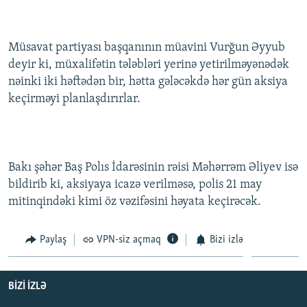
Müsavat partiyası başqanının müavini Vurğun Əyyub
deyir ki, müxalifətin tələbləri yerinə yetirilməyənədək
nəinki iki həftədən bir, hətta gələcəkdə hər gün aksiya
keçirməyi planlaşdırırlar.
Bakı şəhər Baş Polıs İdarəsinin rəisi Məhərrəm Əliyev isə
bildirib ki, aksiyaya icazə verilməsə, polis 21 may
mitinqindəki kimi öz vəzifəsini həyata keçirəcək.
Paylaş
VPN-siz açmaq
Bizi izlə
BIZI IZLƏ