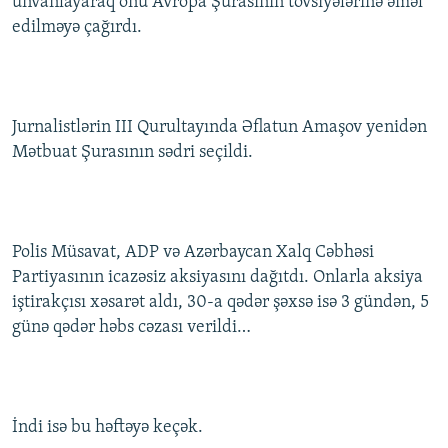
ünvanlayaraq onu Avropa Şurasının tövsiyələrinə əməl
edilməyə çağırdı.
Jurnalistlərin III Qurultayında Əflatun Amaşov yenidən
Mətbuat Şurasının sədri seçildi.
Polis Müsavat, ADP və Azərbaycan Xalq Cəbhəsi
Partiyasının icazəsiz aksiyasını dağıtdı. Onlarla aksiya
iştirakçısı xəsarət aldı, 30-a qədər şəxsə isə 3 gündən, 5
günə qədər həbs cəzası verildi…
İndi isə bu həftəyə keçək.