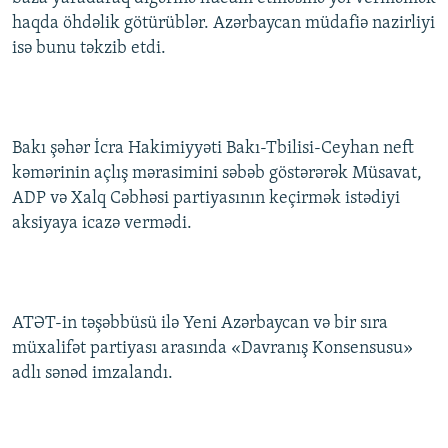
haqda öhdəlik götürüblər. Azərbaycan müdafiə nazirliyi
isə bunu təkzib etdi.
Bakı şəhər İcra Hakimiyyəti Bakı-Tbilisi-Ceyhan neft
kəmərinin açlış mərasimini səbəb göstərərək Müsavat,
ADP və Xalq Cəbhəsi partiyasının keçirmək istədiyi
aksiyaya icazə vermədi.
ATƏT-in təşəbbüsü ilə Yeni Azərbaycan və bir sıra
müxalifət partiyası arasında «Davranış Konsensusu»
adlı sənəd imzalandı.