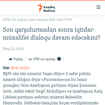
Keçid
linkləri
Əsas
2026, 06 Avqust, cümə axşamı, Bakı vaxtı 13:54
məzmuna
GÜNDƏM
Son qarşıdurmadan sonra iqtidar-
qayıt
#İZAHLA
Əsas
müxalifət dialoqu davam edəcəkmi?
KORRUPSIOMETR
naviqasiyaya
qayıt
May 23, 2005
#ƏSLINDƏ
Axtarışa
FƏRQƏ BAX
Paylaş
VPN-siz açmaq
keç
QANUNI DOĞRU
Səs:
Real audio
BŞPİ-nin rəis müavini Yaşar Əliyev 2 nəfər polisin
ARAŞDIRMA
xəsarət aldığını deyir «Panorama»nın bu bazar
MULTIMEDIA
qonaqları Yeni Azərbaycan partiyası Siyasi Şurasının
üzvü, millət vəkili Vaqif Abdullayev və Azərbaycan Xalq
RADIO ARXIV
VIDEO
Cəbhəsi partiyası sədrinin müavini Bahəddin
HAQQIMIZDA
FOTOQALEREYA
OXU ZALI
Həziyevdir. Söhbətdə həmçinin keçən verilişlərimizdə