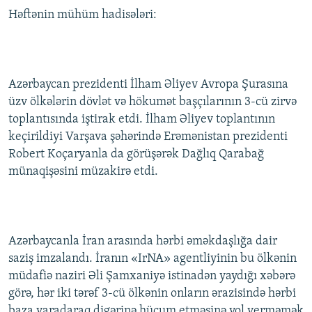
Həftənin mühüm hadisələri:
Azərbaycan prezidenti İlham Əliyev Avropa Şurasına
üzv ölkələrin dövlət və hökumət başçılarının 3-cü zirvə
toplantısında iştirak etdi. İlham Əliyev toplantının
keçirildiyi Varşava şəhərində Erəmənistan prezidenti
Robert Koçaryanla da görüşərək Dağlıq Qarabağ
münaqişəsini müzakirə etdi.
Azərbaycanla İran arasında hərbi əməkdaşlığa dair
saziş imzalandı. İranın «IrNA» agentliyinin bu ölkənin
müdafiə naziri Əli Şamxaniyə istinadən yaydığı xəbərə
görə, hər iki tərəf 3-cü ölkənin onların ərazisində hərbi
baza yaradaraq digərinə hücum etməsinə yol verməmək