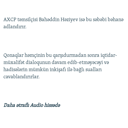
AXCP təmsilçisi Bahəddin Həziyev isə bu səbəbi bəhanə
adlandırır.
Qonaqlar həmçinin bu qarşıdurmadan sonra iqtidar-
müxalifət dialoqunun davam edib-etməyəcəyi və
hadisələrin mümkün inkişafı ilə bağlı sualları
cavablandırırlar.
Daha ətraflı Audio hissədə