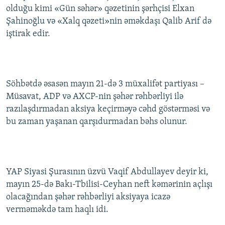
olduğu kimi «Gün səhər» qəzetinin şərhçisi Elxan
İNFOQRAFIKA
AZƏRBAYCAN ƏDƏBIYYATI KITABXANASI
MISSIYAMIZ
BIZI IZLƏ
Şahinoğlu və «Xalq qəzeti»nin əməkdaşı Qalib Arif də
KARIKATURA
İSLAM VƏ DEMOKRATIYA
PEŞƏ ETIKASI VƏ JURNALISTIKA STANDARTLARIMIZ
iştirak edir.
İZ - MƏDƏNIYYƏT PROQRAMI
MATERIALLARIMIZDAN ISTIFADƏ
AZADLIQRADIOSU MOBIL TELEFONUNUZDA
RFE/RL-in bütün saytları
BIZIMLƏ ƏLAQƏ
Söhbətdə əsasən mayın 21-də 3 müxalifət partiyası –
Müsavat, ADP və AXCP-nin şəhər rəhbərliyi ilə
XƏBƏR BÜLLETENLƏRIMIZ
razılaşdırmadan aksiya keçirməyə cəhd göstərməsi və
bu zaman yaşanan qarşıdurmadan bəhs olunur.
YAP Siyasi Şurasının üzvü Vaqif Abdullayev deyir ki,
mayın 25-də Bakı-Tbilisi-Ceyhan neft kəmərinin açlışı
olacağından şəhər rəhbərliyi aksiyaya icazə
verməməkdə tam haqlı idi.