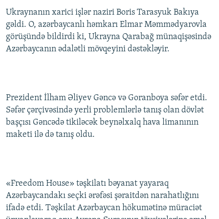
Ukraynanın xarici işlər naziri Boris Tarasyuk Bakıya
gəldi. O, azərbaycanlı həmkarı Elmar Məmmədyarovla
görüşündə bildirdi ki, Ukrayna Qarabağ münaqişəsində
Azərbaycanın ədalətli mövqeyini dəstəkləyir.
Prezident İlham Əliyev Gəncə və Goranboya səfər etdi.
Səfər çərçivəsində yerli problemlərlə tanış olan dövlət
başçısı Gəncədə tikiləcək beynəlxalq hava limanının
maketi ilə də tanış oldu.
«Freedom House» təşkilatı bəyanat yayaraq
Azərbaycandakı seçki ərəfəsi şəraitdən narahatlığını
ifadə etdi. Təşkilat Azərbaycan hökumətinə müraciət