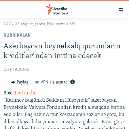
Keçid
linkləri
Əsas
2026, 08 Avqust, şənbə, Bakı vaxtı 01:39
məzmuna
GÜNDƏM
RUBRIKALAR
qayıt
#İZAHLA
Əsas
Azərbaycan beynəlxalq qurumların
KORRUPSIOMETR
naviqasiyaya
kreditlərindən imtina edəcək
qayıt
#ƏSLINDƏ
Axtarışa
May 19, 2005
FƏRQƏ BAX
keç
QANUNI DOĞRU
Paylaş
VPN-siz açmaq
ARAŞDIRMA
Səs:
Real audio
“Kərimov bugünkü Səddam Hüseyndir” Azərbaycan
MULTIMEDIA
Beynəlxalq Valyuta Fondundan kredit almaqdan imtina
RADIO ARXIV
VIDEO
edə bilər. Baş nazir Artur Rəsizadənin sözlərinə görə, bu
ildən ölkəyə daha çox xarici valyuta gələcək. Buna görə
HAQQIMIZDA
FOTOQALEREYA
OXU ZALI