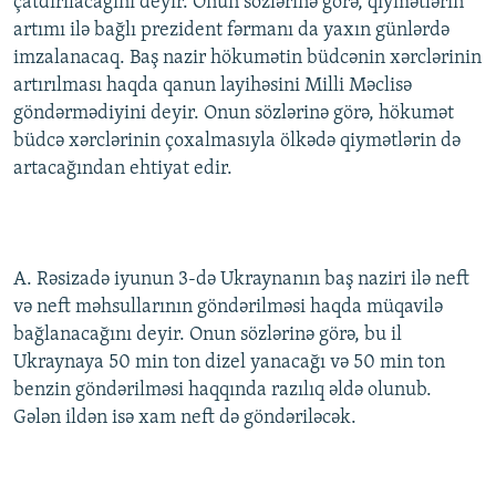
çatdırılacağını deyir. Onun sözlərinə görə, qiymətlərin
artımı ilə bağlı prezident fərmanı da yaxın günlərdə
imzalanacaq. Baş nazir hökumətin büdcənin xərclərinin
artırılması haqda qanun layihəsini Milli Məclisə
göndərmədiyini deyir. Onun sözlərinə görə, hökumət
büdcə xərclərinin çoxalmasıyla ölkədə qiymətlərin də
artacağından ehtiyat edir.
A. Rəsizadə iyunun 3-də Ukraynanın baş naziri ilə neft
və neft məhsullarının göndərilməsi haqda müqavilə
bağlanacağını deyir. Onun sözlərinə görə, bu il
Ukraynaya 50 min ton dizel yanacağı və 50 min ton
benzin göndərilməsi haqqında razılıq əldə olunub.
Gələn ildən isə xam neft də göndəriləcək.