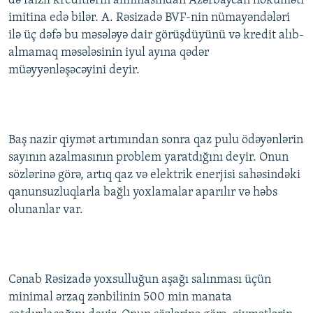
də faizli kreditlərin alınmasından Azərbaycan höküməti
İNFOQRAFIKA
AZƏRBAYCAN ƏDƏBIYYATI KITABXANASI
MISSIYAMIZ
imitina edə bilər. A. Rəsizadə BVF-nin nümayəndələri
BIZI IZLƏ
ilə üç dəfə bu məsələyə dair görüşdüyünü və kredit alıb-
KARIKATURA
İSLAM VƏ DEMOKRATIYA
PEŞƏ ETIKASI VƏ JURNALISTIKA STANDARTLARIMIZ
almamaq məsələsinin iyul ayına qədər
İZ - MƏDƏNIYYƏT PROQRAMI
MATERIALLARIMIZDAN ISTIFADƏ
müəyyənləşəcəyini deyir.
AZADLIQRADIOSU MOBIL TELEFONUNUZDA
RFE/RL-in bütün saytları
BIZIMLƏ ƏLAQƏ
Baş nazir qiymət artımından sonra qaz pulu ödəyənlərin
XƏBƏR BÜLLETENLƏRIMIZ
sayının azalmasının problem yaratdığını deyir. Onun
sözlərinə görə, artıq qaz və elektrik enerjisi sahəsindəki
qanunsuzluqlarla bağlı yoxlamalar aparılır və həbs
olunanlar var.
Cənab Rəsizadə yoxsulluğun aşağı salınması üçün
minimal ərzaq zənbilinin 500 min manata