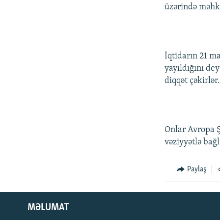
üzərində məhku
İqtidarın 21 m
yayıldığını dey
diqqət çəkirlər
Onlar Avropa Ş
vəziyyətlə bağl
Paylaş
MƏLUMAT