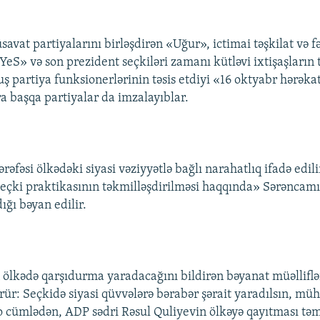
at partiyalarını birləşdirən «Uğur», ictimai təşkilat və fə
YeS» və son prezident seçkiləri zamanı kütləvi ixtişaşların 
ş partiya funksionerlərinin təsis etdiyi «16 oktyabr hərəka
ra başqa partiyalar da imzalayıblar.
rəfəsi ölkədəki siyasi vəziyyətlə bağlı narahatlıq ifadə edili
eçki praktikasının təkmilləşdirilməsi haqqında» Sərəncam
ığı bəyan edilir.
 ölkədə qarşıdurma yaradacağını bildirən bəyanat müəlliflər
sürür: Seçkidə siyasi qüvvələrə bərabər şərait yaradılsın, mü
 o cümlədən, ADP sədri Rəsul Quliyevin ölkəyə qayıtması təm