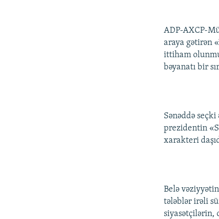
İNFOQRAFIKA
AZƏRBAYCAN ƏDƏBIYYATI KITABXANASI
MISSIYAMIZ
KARIKATURA
İSLAM VƏ DEMOKRATIYA
PEŞƏ ETIKASI VƏ JURNALISTIKA
STANDARTLARIMIZ
ADP-AXCP-Müsav
İZ - MƏDƏNIYYƏT PROQRAMI
araya gətirən «
MATERIALLARIMIZDAN ISTIFADƏ
ittiham olunmu
AZADLIQRADIOSU MOBIL TELEFONUNUZDA
bəyanatı bir sı
BIZIMLƏ ƏLAQƏ
XƏBƏR BÜLLETENLƏRIMIZ
Sənəddə seçki ə
prezidentin «S
xarakteri daşıd
Belə vəziyyətin
tələblər irəli 
siyasətçilərin,