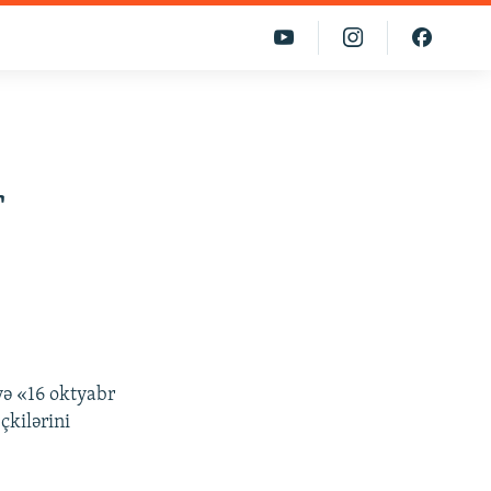
r
 və «16 oktyabr
çkilərini