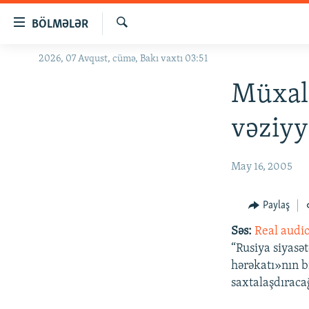
Keçid
BÖLMƏLƏR
linkləri
Axtar
Əsas
2026, 07 Avqust, cümə, Bakı vaxtı 03:51
GÜNDƏM
məzmuna
#İZAHLA
Müxali
qayıt
Əsas
KORRUPSIOMETR
vəziyy
naviqasiyaya
#ƏSLINDƏ
qayıt
Axtarışa
FƏRQƏ BAX
May 16, 2005
keç
QANUNI DOĞRU
Paylaş
ARAŞDIRMA
Səs:
Real audi
MULTIMEDIA
“Rusiya siyasət
RADIO ARXIV
VIDEO
hərəkatı»nın b
saxtalaşdıracağı
HAQQIMIZDA
FOTOQALEREYA
OXU ZALI