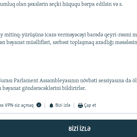
mluq olan şəxslərin seçki hüququ bərpa edilsin və s.
ay mitinq-yürüşünə icazə verməyəcəyi barədə qeyri-rəsmi 
ən bəyanat müəllifləri, sərbəst toplaşmaq azadlığı məsələsi
.
urası Parlament Assambleyasının növbəti sessiyasına da ö
ı bəyanat göndərəcəklərini bildirirlər.
VPN-siz açmaq
Bizi izlə
Çap et
BIZI IZLƏ