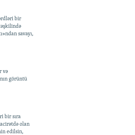
rdləri bir
təşkilində
tı»ndan savayı,
r və
ının görüntü
i bir sıra
hacirətdə olan
in edilsin,