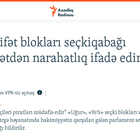
fət blokları seçkiqabağı
ətdən narahatlıq ifadə edi
VPN-siz açmaq
o
çiləri piratları müdafiə edir” «Uğur», «YeS» seçki blokları
irgə bəyanatında hakimiyyətin qarşıdan gələn parlament se
 bildirilir.