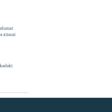
məlumat
nə xüsusi
lkədəki