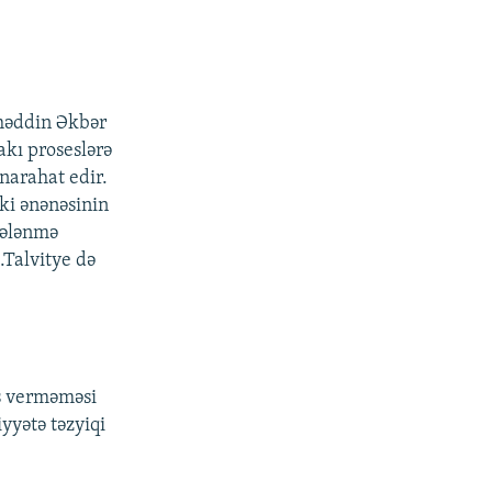
lhəddin Əkbər
kı proseslərə
 narahat edir.
ki ənənəsinin
icələnmə
.Talvitye də
aş verməməsi
yyətə təzyiqi