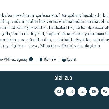
kalo» qəzetlərinin şərhçisi Rauf Mirqədirov hesab edir ki,
rbaycanda inqilabın baş vermə ehtimalından narahat olmas
stan hadisələri göstərdi ki, hadisələri heç də həmişə nəzar
ərhçi bunu da deyir ki, inqilabi situasyianın yaranması b
umlardan, nə müxalifətdən, nə də hakimiyyətdən asılı olu
labı yetişdirir» - deyə, Mirqədirov fikrini yekunlaşdırdı.
VPN-siz açmaq
Bizi izlə
Çap et
BIZI IZLƏ