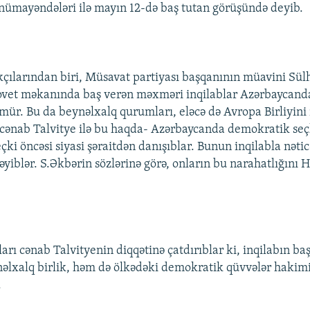
 nümayəndələri ilə mayın 12-də baş tutan görüşündə deyib.
kçılarından biri, Müsavat partiyası başqanının müavini Sü
sovet məkanında baş verən məxməri inqilablar Azərbaycanda
şmür. Bu da beynəlxalq qurumları, eləcə də Avropa Birliyini
 cənab Talvitye ilə bu haqda- Azərbaycanda demokratik seç
çki öncəsi siyasi şəraitdən danışıblar. Bunun inqilabla nət
əyiblər. S.Əkbərin sözlərinə görə, onların bu narahatlığını H
ları cənab Talvityenin diqqətinə çatdırıblar ki, inqilabın b
lxalq birlik, həm də ölkədəki demokratik qüvvələr hakimi
.