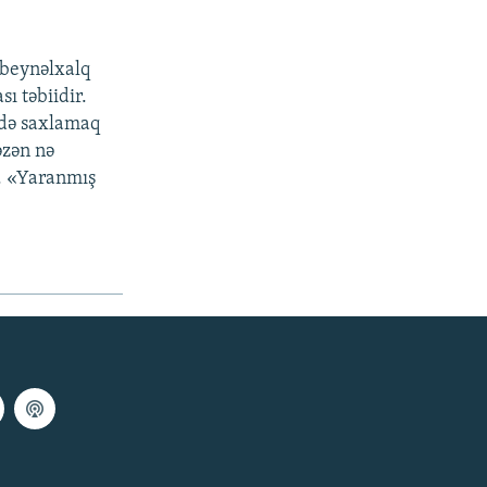
 beynəlxalq
ı təbiidir.
ətdə saxlamaq
əzən nə
r. «Yaranmış