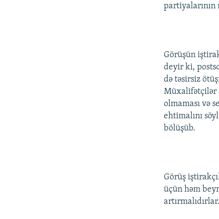
İNFOQRAFIKA
AZƏRBAYCAN ƏDƏBIYYATI KITABXANASI
MISSIYAMIZ
partiyalarının
KARIKATURA
İSLAM VƏ DEMOKRATIYA
PEŞƏ ETIKASI VƏ JURNALISTIKA
STANDARTLARIMIZ
İZ - MƏDƏNIYYƏT PROQRAMI
MATERIALLARIMIZDAN ISTIFADƏ
Görüşün iştira
AZADLIQRADIOSU MOBIL TELEFONUNUZDA
deyir ki, post
də təsirsiz ötü
BIZIMLƏ ƏLAQƏ
Müxalifətçilər
XƏBƏR BÜLLETENLƏRIMIZ
olmaması və se
ehtimalını söyl
bölüşüb.
Görüş iştirakçı
üçün həm beynə
artırmalıdırlar