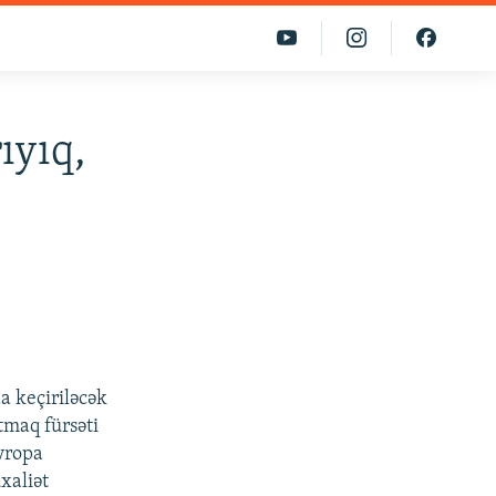
ıyıq,
a keçiriləcək
maq fürsəti
Avropa
xaliət