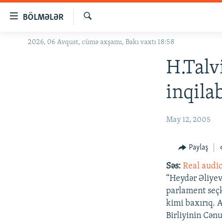
Keçid
BÖLMƏLƏR
linkləri
Axtar
Əsas
2026, 06 Avqust, cümə axşamı, Bakı vaxtı 18:58
GÜNDƏM
məzmuna
#İZAHLA
H.Talv
qayıt
Əsas
KORRUPSIOMETR
inqila
naviqasiyaya
#ƏSLINDƏ
qayıt
Axtarışa
FƏRQƏ BAX
May 12, 2005
keç
QANUNI DOĞRU
Paylaş
ARAŞDIRMA
Səs:
Real audi
MULTIMEDIA
“Heydər Əliyev
RADIO ARXIV
VIDEO
parlament seç
kimi baxırıq. A
HAQQIMIZDA
FOTOQALEREYA
OXU ZALI
Birliyinin Cən