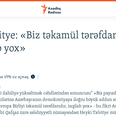
itye: «Biz təkamül tərəfdar
b yox»
VPN-siz açmaq
o
i ilahiliyə yüksəltmək cəhdlərindən sonuncusu” «Biz payızd
kilərinə Azərbaycanın demokratiyaya doğru böyük addım at
vropa Birliyi təkamül tərəfdarıdır, inqilab yox» - bu fikri 
ubi Qafqaz üzrə səlahiyyətli nümayəndəsi Heyki Talvitye mü