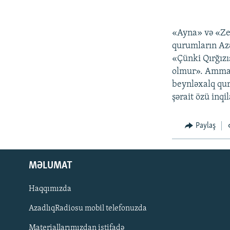
«Ayna» və «Zer
qurumların Azə
«Çünki Qırğızı
olmur». Amma ş
beynləxalq qur
şərait özü inqi
Paylaş
MƏLUMAT
Haqqımızda
AzadlıqRadiosu mobil telefonuzda
Materiallarımızdan istifadə