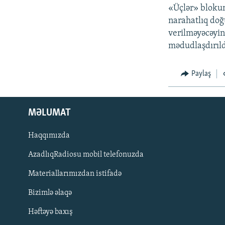
«Üçlər» blokun
narahatlıq doğ
verilməyəcəyin
mədudlaşdırıldı
Paylaş
MƏLUMAT
Haqqımızda
AzadlıqRadiosu mobil telefonuzda
Materiallarımızdan istifadə
BIZI IZLƏ
Bizimlə əlaqə
Həftəyə baxış