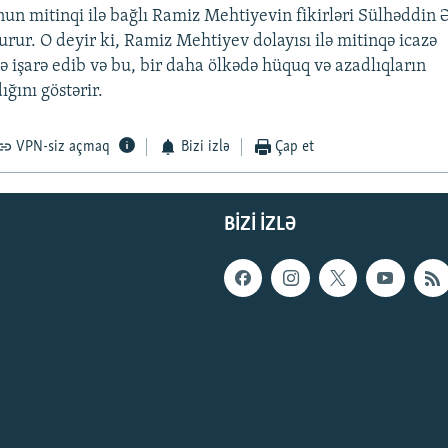
un mitinqi ilə bağlı Ramiz Mehtiyevin fikirləri Sülhəddin
urur. O deyir ki, Ramiz Mehtiyev dolayısı ilə mitinqə icazə
ə işarə edib və bu, bir daha ölkədə hüquq və azadlıqların
ğını göstərir.
VPN-siz açmaq
Bizi izlə
Çap et
BIZI IZLƏ