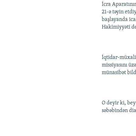
İcra Aparatın
21-ə təyin etdi
başlayanda ica
Hakimiyyəti d
İqtidar-müxali
missiyasını üz
münasibət bild
O deyir ki, be
səbəbindən dia