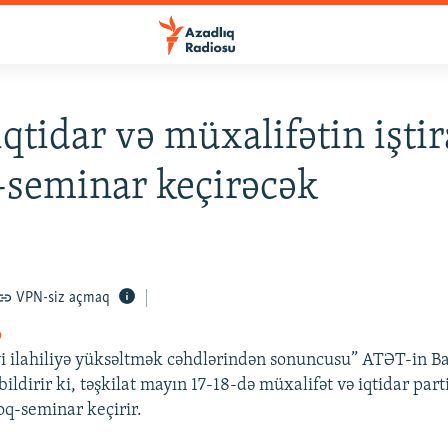
qtidar və müxalifətin iştir
-seminar keçirəcək
VPN-siz açmaq
o
i ilahiliyə yüksəltmək cəhdlərindən sonuncusu” ATƏT-in Ba
ldirir ki, təşkilat mayın 17-18-də müxalifət və iqtidar part
aloq-seminar keçirir.