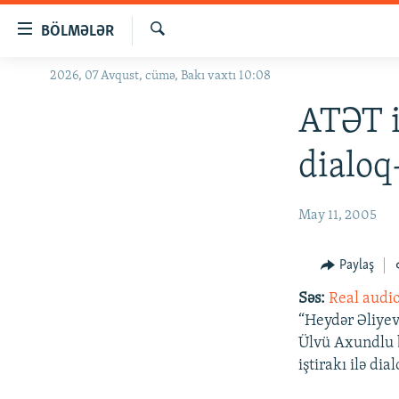
Keçid
BÖLMƏLƏR
linkləri
Axtar
Əsas
2026, 07 Avqust, cümə, Bakı vaxtı 10:08
GÜNDƏM
məzmuna
#İZAHLA
ATƏT i
qayıt
Əsas
KORRUPSIOMETR
dialoq
naviqasiyaya
#ƏSLINDƏ
qayıt
Axtarışa
FƏRQƏ BAX
May 11, 2005
keç
QANUNI DOĞRU
Paylaş
ARAŞDIRMA
Səs:
Real audi
MULTIMEDIA
“Heydər Əliyev
RADIO ARXIV
VIDEO
Ülvü Axundlu bi
iştirakı ilə di
HAQQIMIZDA
FOTOQALEREYA
OXU ZALI