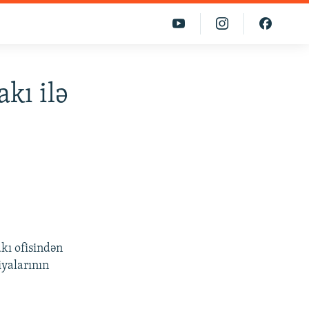
akı ilə
kı ofisindən
iyalarının