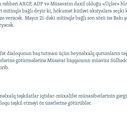
ın rəhbəri AXCP, ADP və Müsavatın daxil olduğu «Üçlər» b
yi mitinqlə bağlı deyir ki, hökumət kütləvi aksiyalara seçk
zə verəcək. Mayın 21-dəki mitinqlə bağlı son sözü isə Bakı ş
eyəcək.
fət dialoqunun baş tutması üçün beynəlxalq qurumların təşk
ərlərinə götürmələrinə Müsavat başqanının müavini Sülhəd
irib.
ynəlxalq təşkilatlar iqtidar-müxalifət münasibətlərinin gərg
loqu təşkil etməyi öz üzərlərinə götürüblər.