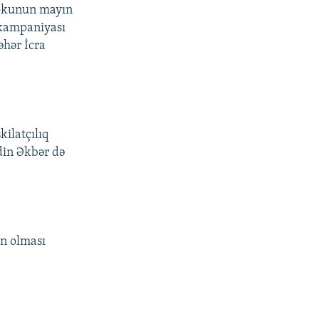
lokunun mayın
i kampaniyası
əhər İcra
ilatçılıq
din Əkbər də
in olması