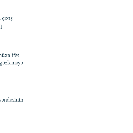
 çıxış
q.
müxalifət
ı gözləməyə
yəndəsinin