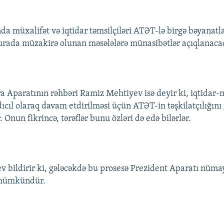
a müxalifət və iqtidar təmsilçiləri ATƏT-lə birgə bəyanatla
urada müzakirə olunan məsələlərə münasibətlər açıqlanaca
ra Aparatının rəhbəri Ramiz Mehtiyev isə deyir ki, iqtidar-
ıcıl olaraq davam etdirilməsi üçün ATƏT-in təşkilatçılığın
 Onun fikrincə, tərəflər bunu özləri də edə bilərlər.
 bildirir ki, gələcəkdə bu prosesə Prezident Aparatı nüma
 mümkündür.