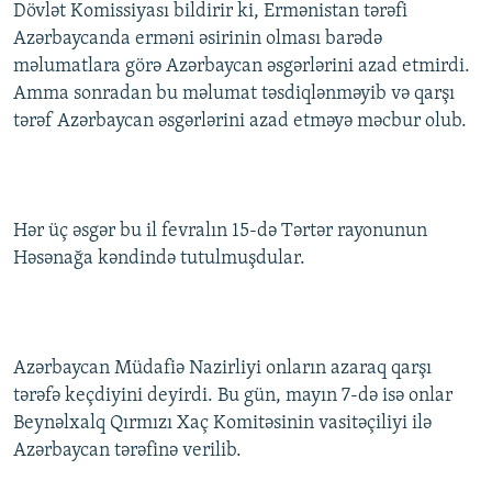
Dövlət Komissiyası bildirir ki, Ermənistan tərəfi
Azərbaycanda erməni əsirinin olması barədə
məlumatlara görə Azərbaycan əsgərlərini azad etmirdi.
Amma sonradan bu məlumat təsdiqlənməyib və qarşı
tərəf Azərbaycan əsgərlərini azad etməyə məcbur olub.
Hər üç əsgər bu il fevralın 15-də Tərtər rayonunun
Həsənağa kəndində tutulmuşdular.
Azərbaycan Müdafiə Nazirliyi onların azaraq qarşı
tərəfə keçdiyini deyirdi. Bu gün, mayın 7-də isə onlar
Beynəlxalq Qırmızı Xaç Komitəsinin vasitəçiliyi ilə
Azərbaycan tərəfinə verilib.