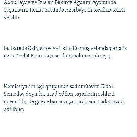
Abdullayev və Ruslan Bəkirov Ağdam rayonunda
İNFOQRAFIKA
AZƏRBAYCAN ƏDƏBIYYATI KITABXANASI
MISSIYAMIZ
qoşunların təmas xəttində Azərbaycan tərəfinə təhvil
BIZI IZLƏ
KARIKATURA
İSLAM VƏ DEMOKRATIYA
PEŞƏ ETIKASI VƏ JURNALISTIKA STANDARTLARIMIZ
verilib.
İZ - MƏDƏNIYYƏT PROQRAMI
MATERIALLARIMIZDAN ISTIFADƏ
AZADLIQRADIOSU MOBIL TELEFONUNUZDA
RFE/RL-in bütün saytları
Bu barədə Əsir, girov və itkin düşmüş vətəndaşlarla iş
BIZIMLƏ ƏLAQƏ
üzrə Dövlət Komissiyasından məlumat almışıq.
XƏBƏR BÜLLETENLƏRIMIZ
Komissiyanın işçi qrupunun sədr müavini Eldar
Səmədov deyir ki, azad edilən əsgərlərin səhhəti
normaldır. Əsgərlər hansısa şərt irəli sürmədən azad
ediliblər.