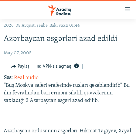
Keçid
linkləri
Əsas
2026, 08 Avqust, şənbə, Bakı vaxtı 01:44
məzmuna
GÜNDƏM
Azərbaycan əsgərləri azad edildi
qayıt
#İZAHLA
Əsas
May 07, 2005
KORRUPSIOMETR
naviqasiyaya
qayıt
#ƏSLINDƏ
Paylaş
VPN-siz açmaq
Axtarışa
FƏRQƏ BAX
keç
Səs:
Real audio
“Buş Moskva səfəri ərəfəsində rusları qəzəbləndirib” Bu
QANUNI DOĞRU
ilin fevralından bəri erməni silahlı qüvvələrinin
ARAŞDIRMA
saxladığı 3 Azərbaycan əsgəri azad edilib.
MULTIMEDIA
RADIO ARXIV
VIDEO
HAQQIMIZDA
Azərbaycan ordusunun əsgərləri-Hikmət Tağıyev, Xəyal
FOTOQALEREYA
OXU ZALI