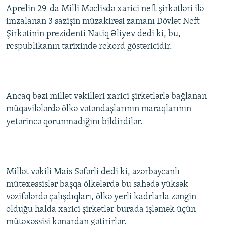
Aprelin 29-da Milli Məclisdə xarici neft şirkətləri ilə
İNFOQRAFIKA
AZƏRBAYCAN ƏDƏBIYYATI KITABXANASI
MISSIYAMIZ
BIZI IZLƏ
imzalanan 3 sazişin müzakirəsi zamanı Dövlət Neft
KARIKATURA
İSLAM VƏ DEMOKRATIYA
PEŞƏ ETIKASI VƏ JURNALISTIKA STANDARTLARIMIZ
Şirkətinin prezidenti Natiq Əliyev dedi ki, bu,
respublikanın tarixində rekord göstəricidir.
İZ - MƏDƏNIYYƏT PROQRAMI
MATERIALLARIMIZDAN ISTIFADƏ
AZADLIQRADIOSU MOBIL TELEFONUNUZDA
RFE/RL-in bütün saytları
BIZIMLƏ ƏLAQƏ
Ancaq bəzi millət vəkilləri xarici şirkətlərlə bağlanan
XƏBƏR BÜLLETENLƏRIMIZ
müqavilələrdə ölkə vətəndaşlarının maraqlarının
yetərincə qorunmadığını bildirdilər.
Millət vəkili Mais Səfərli dedi ki, azərbaycanlı
mütəxəssislər başqa ölkələrdə bu sahədə yüksək
vəzifələrdə çalışdıqları, ölkə yerli kadrlarla zəngin
olduğu halda xarici şirkətlər burada işləmək üçün
mütəxəssisi kənardan gətirirlər.