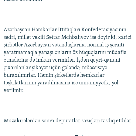
Azərbaycan Həmkarlar İttifaqları Konfederasiyasının
sədri, millət vəkili Səttar Mehbalıyev isə deyir ki, xarici
şirkətlər Azərbaycan vətəndaşlarına normal iş şəraiti
yaratmamaqla yanaşı onların öz hüquqlarını müdafiə
etmələrinə də imkan vermirlər. İşdən qeyri-qanuni
çıxarılanlar şikayət üçün gələndə, müəssisəyə
buraxılmırlar. Həmin şirkətlərdə həmkarlar
təşkilatlarının yaradılmasına isə ümumiyyətlə, yol
verilmir.
Müzakirələrdən sonra deputatlar sazişləri təsdiq etdilər.