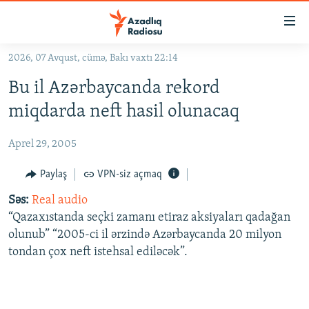
Keçid
linkləri
Əsas
2026, 07 Avqust, cümə, Bakı vaxtı 22:14
məzmuna
GÜNDƏM
Bu il Azərbaycanda rekord
qayıt
#İZAHLA
Əsas
miqdarda neft hasil olunacaq
KORRUPSIOMETR
naviqasiyaya
qayıt
Aprel 29, 2005
#ƏSLINDƏ
Axtarışa
FƏRQƏ BAX
Paylaş
VPN-siz açmaq
keç
QANUNI DOĞRU
Səs:
Real audio
“Qazaxıstanda seçki zamanı etiraz aksiyaları qadağan
ARAŞDIRMA
olunub” “2005-ci il ərzində Azərbaycanda 20 milyon
MULTIMEDIA
tondan çox neft istehsal ediləcək”.
RADIO ARXIV
VIDEO
HAQQIMIZDA
FOTOQALEREYA
OXU ZALI