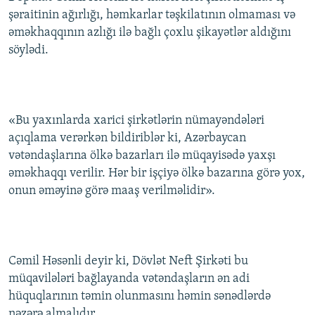
şəraitinin ağırlığı, həmkarlar təşkilatının olmaması və
əməkhaqqının azlığı ilə bağlı çoxlu şikayətlər aldığını
söylədi.
«Bu yaxınlarda xarici şirkətlərin nümayəndələri
açıqlama verərkən bildiriblər ki, Azərbaycan
vətəndaşlarına ölkə bazarları ilə müqayisədə yaxşı
əməkhaqqı verilir. Hər bir işçiyə ölkə bazarına görə yox,
onun əməyinə görə maaş verilməlidir».
Cəmil Həsənli deyir ki, Dövlət Neft Şirkəti bu
müqavilələri bağlayanda vətəndaşların ən adi
hüquqlarının təmin olunmasını həmin sənədlərdə
nəzərə almalıdır.