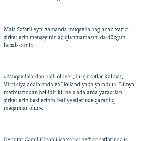
Mais Səfərli eyni zamanda müqavilə bağlanan xarici
şirkətlərin mənşəyinin açıqlanmamasını da düzgün
hesab etmir.
«Müqavilələrdən bəlli olur ki, bu şirkətlər Kalmar,
Virciniya adalarında və Hollandiyada yaradılıb. Dünya
mətbuatından bəllidir ki, belə adalarda yaradılan
şirkətlərin bəzilərinin fəaliyyətlərində qaranlıq
məqamlar olur».
Deputat Cəmil Həsənli isə xarici neft şirkətlərində iş