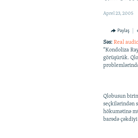
İNFOQRAFIKA
AZƏRBAYCAN ƏDƏBIYYATI KITABXANASI
MISSIYAMIZ
KARIKATURA
İSLAM VƏ DEMOKRATIYA
PEŞƏ ETIKASI VƏ JURNALISTIKA
Aprel 23, 2005
STANDARTLARIMIZ
İZ - MƏDƏNIYYƏT PROQRAMI
MATERIALLARIMIZDAN ISTIFADƏ
Paylaş
AZADLIQRADIOSU MOBIL TELEFONUNUZDA
Səs:
Real audi
“Kondoliza Ray
BIZIMLƏ ƏLAQƏ
görüşürük. Qlo
XƏBƏR BÜLLETENLƏRIMIZ
problemlərində
Qlobusun birin
seçkilərindən 
hökumətinə mür
barədə çəkdiyi