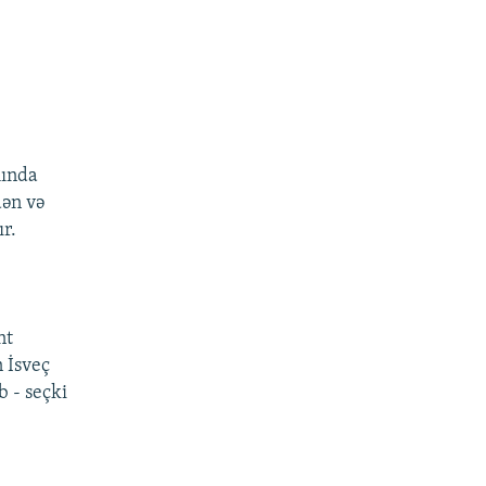
mında
dən və
r.
nt
n İsveç
 - seçki