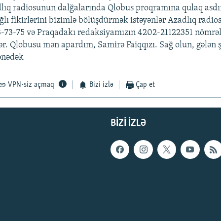
dlıq radiosunun dalğalarında Qlobus proqramına qulaq asdı
ağlı fikirlərini bizimlə bölüşdürmək istəyənlər Azadlıq radi
-73-75 və Praqadakı redaksiyamızın 4202-21122351 nömrəli
lər. Qlobusu mən apardım, Samirə Faiqqızı. Sağ olun, gələn
ənədək
VPN-siz açmaq
Bizi izlə
Çap et
BIZI IZLƏ