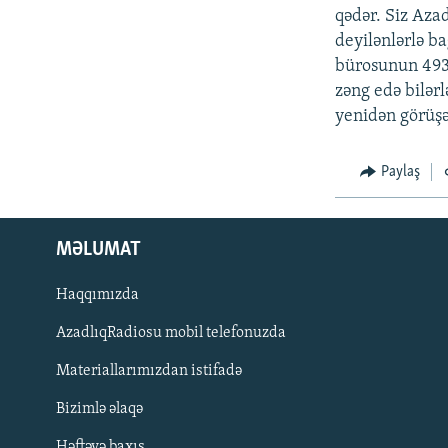
qədər. Siz Aza
deyilənlərlə b
bürosunun 493
zəng edə bilər
yenidən görüş
Paylaş
MƏLUMAT
Haqqımızda
AzadlıqRadiosu mobil telefonuzda
Materiallarımızdan istifadə
BIZI IZLƏ
Bizimlə əlaqə
Həftəyə baxış