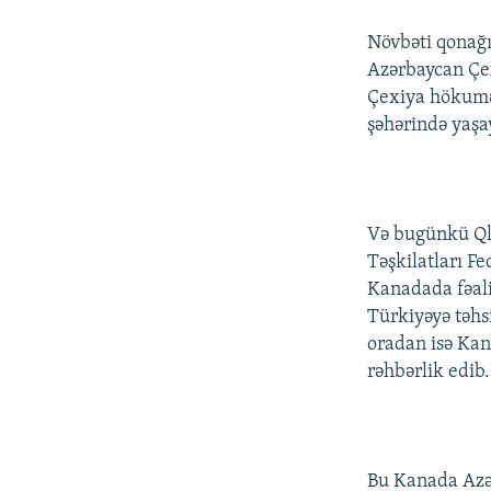
Növbəti qonağı
Azərbaycan Çex
Çexiya hökumət
şəhərində yaşay
Və bugünkü Qlo
Təşkilatları F
Kanadada fəaliy
Türkiyəyə təhsi
oradan isə Ka
rəhbərlik edib.
Bu Kanada Azər