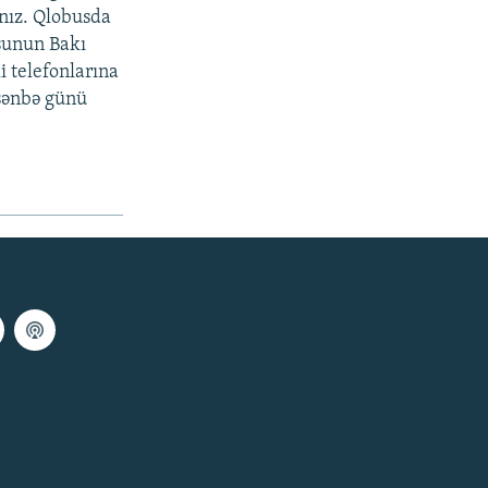
nız. Qlobusda
osunun Bakı
 telefonlarına
 şənbə günü