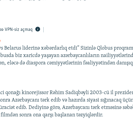
VPN-siz açmaq
o
s Belarus liderinə xəbərdarlıq etdi” Sizinlə Qlobus proqra
busda biz xaricdə yaşayan azərbaycanlıların nailiyyətlərin
n, eləcə də diaspora cəmiyyətlərinin fəaliyyətindən danışıqı
ci qonağı kinorejissor Rəhim Sadiqbəyli 2003-cü il prezide
sonra Azərbaycanı tərk edib və hazırda siyasi sığınacaq üçü
aciət edib. Dediyinə görə, Azərbaycanı tərk etməsinə səbəb
 filmdən sonra ona qarşı başlanan təzyiqlərdir.