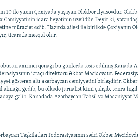
m 10 ilə yaxın Çexiyada yaşayan Ələkbər İlyasovdur. Ələkb
 Cəmiyyətinin idarə heyətinin üzvüdür. Deyir ki, vətəndaş
inə müraciət edib. Hazırda ailəsi ilə birlikdə Çexiyanın O
ır, ticarətlə məşqul olur.
busun axırıncı qonağı bu günlərdə təsis edilmiş Kanada 
ederasiyasının icraçı direktoru Əkbər Məcidovdur. Federasiy
yət göstərən altı azərbaycan cəmiyyətini birləşdirir. Əkbər 
l almağa gedib, bu ölkədə jurnalist kimi çalışıb, sonra İngi
nadaya gəlib. Kanadada Azərbaycan Təhsil və Mədəniyyət M
baycan Təşkilatları Federasiyasının sədri Əkbər Məcidovd