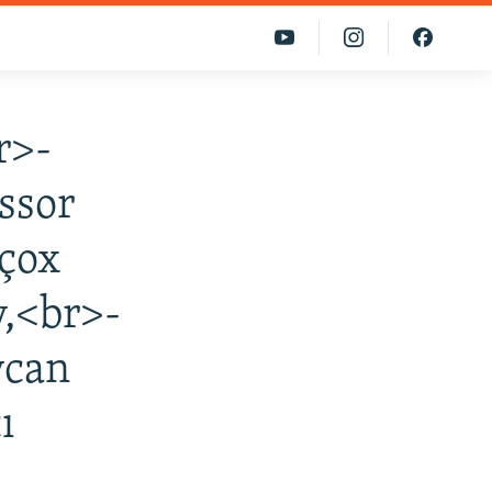
r>-
issor
 çox
v,<br>-
ycan
ı