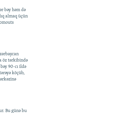
ər bəy həm də
lıq almaq üçün
lomouts
Azərbaycan
a öz tərkibində
bəy 90-cı ildə
ltərəyə köçüb,
ərkəzinə
ur. Bu günə bu