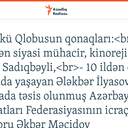
kü Qlobusun qonaqları:<b
ən siyasi mühacir, kinorej
Sadıqbəyli,<br>- 10 ildən
da yaşayan Ələkbər İlyaso
ada təsis olunmuş Azərba
atları Federasiyasının icraç
oru Əkbər Məcidov