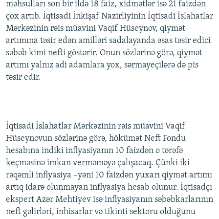
məhsulları son bir ildə 18 faiz, xidmətlər isə 21 faizdən
İNFOQRAFIKA
AZƏRBAYCAN ƏDƏBIYYATI KITABXANASI
MISSIYAMIZ
çox artıb. İqtisadi İnkişaf Nazirliyinin İqtisadi İslahatlar
BIZI IZLƏ
KARIKATURA
İSLAM VƏ DEMOKRATIYA
PEŞƏ ETIKASI VƏ JURNALISTIKA STANDARTLARIMIZ
Mərkəzinin rəis müavini Vaqif Hüseynov, qiymət
artımına təsir edən amilləri sadalayanda əsas təsir edici
İZ - MƏDƏNIYYƏT PROQRAMI
MATERIALLARIMIZDAN ISTIFADƏ
səbəb kimi nefti göstərir. Onun sözlərinə görə, qiymət
AZADLIQRADIOSU MOBIL TELEFONUNUZDA
RFE/RL-in bütün saytları
artımı yalnız adi adamlara yox, sərmayeçilərə də pis
təsir edir.
BIZIMLƏ ƏLAQƏ
XƏBƏR BÜLLETENLƏRIMIZ
İqtisadi İslahatlar Mərkəzinin rəis müavini Vaqif
Hüseynovun sözlərinə görə, hökümət Neft Fondu
hesabına indiki inflyasiyanın 10 faizdən o tərəfə
keçməsinə imkan verməməyə çalışacaq. Çünki iki
rəqəmli inflyasiya –yəni 10 faizdən yuxarı qiymət artımı
artıq idarə olunmayan inflyasiya hesab olunur. İqtisadçı
ekspert Azər Mehtiyev isə inflyasiyanın səbəbkarlarının
neft gəlirləri, inhisarlar və tikinti sektoru olduğunu