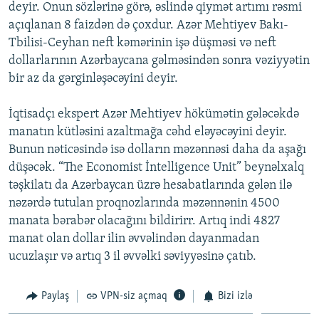
deyir. Onun sözlərinə görə, əslində qiymət artımı rəsmi
açıqlanan 8 faizdən də çoxdur. Azər Mehtiyev Bakı-
Tbilisi-Ceyhan neft kəmərinin işə düşməsi və neft
dollarlarının Azərbaycana gəlməsindən sonra vəziyyətin
bir az da gərginləşəcəyini deyir.
İqtisadçı ekspert Azər Mehtiyev hökümətin gələcəkdə
manatın kütləsini azaltmağa cəhd eləyəcəyini deyir.
Bunun nəticəsində isə dolların məzənnəsi daha da aşağı
düşəcək. “The Economist İntelligence Unit” beynəlxalq
təşkilatı da Azərbaycan üzrə hesabatlarında gələn ilə
nəzərdə tutulan proqnozlarında məzənnənin 4500
manata bərabər olacağını bildirirr. Artıq indi 4827
manat olan dollar ilin əvvəlindən dayanmadan
ucuzlaşır və artıq 3 il əvvəlki səviyyəsinə çatıb.
Paylaş
VPN-siz açmaq
Bizi izlə