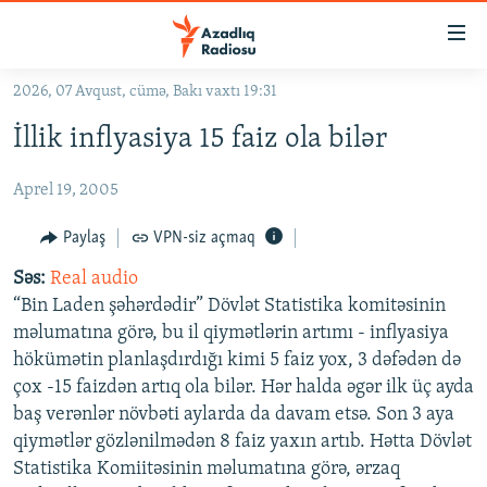
Keçid
linkləri
Əsas
2026, 07 Avqust, cümə, Bakı vaxtı 19:31
məzmuna
GÜNDƏM
İllik inflyasiya 15 faiz ola bilər
qayıt
#İZAHLA
Əsas
Aprel 19, 2005
KORRUPSIOMETR
naviqasiyaya
qayıt
#ƏSLINDƏ
Paylaş
VPN-siz açmaq
Axtarışa
FƏRQƏ BAX
keç
Səs:
Real audio
“Bin Laden şəhərdədir” Dövlət Statistika komitəsinin
QANUNI DOĞRU
məlumatına görə, bu il qiymətlərin artımı - inflyasiya
ARAŞDIRMA
hökümətin planlaşdırdığı kimi 5 faiz yox, 3 dəfədən də
çox -15 faizdən artıq ola bilər. Hər halda əgər ilk üç ayda
MULTIMEDIA
baş verənlər növbəti aylarda da davam etsə. Son 3 aya
RADIO ARXIV
VIDEO
qiymətlər gözlənilmədən 8 faiz yaxın artıb. Hətta Dövlət
HAQQIMIZDA
Statistika Komiitəsinin məlumatına görə, ərzaq
FOTOQALEREYA
OXU ZALI