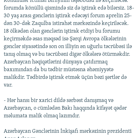
Könüllülər İctimai Birliyinin təşəbbüsü ilə keçiriləcək
İNFOQRAFIKA
AZƏRBAYCAN ƏDƏBIYYATI KITABXANASI
MISSIYAMIZ
forumda könüllü qismində siz də iştirak edə bilərsiz. 18-
BIZI IZLƏ
30 yaş arası gənclərin iştirak edəcəyi forum aprelin 25-
KARIKATURA
İSLAM VƏ DEMOKRATIYA
PEŞƏ ETIKASI VƏ JURNALISTIKA STANDARTLARIMIZ
dən 30-dək Zaqulba istirahət mərkəzində keçiriləcək.
İZ - MƏDƏNIYYƏT PROQRAMI
MATERIALLARIMIZDAN ISTIFADƏ
18 ölkədən olan gənclərin iştirak etdiyi bu forumu
keçirməkdə əsas məqsəd isə Şərqi Avropa ölkələrinin
AZADLIQRADIOSU MOBIL TELEFONUNUZDA
RFE/RL-in bütün saytları
gənclər siyasətində son on illiyin ən uğurlu təcrübəsi ilə
BIZIMLƏ ƏLAQƏ
tanış olmaq və bu təcrübəni digər ölkələrə ötürməkdir.
XƏBƏR BÜLLETENLƏRIMIZ
Azərbaycan həqiqətlərini dünyaya çatdırmaq
baxımından da bu tədbir müstəsna əhəmiyyətə
malikdir. Tədbirdə iştirak etmək üçün bəzi şərtlər də
var.
- Hər hansı bir xarici dildə sərbəst danışmaq və
Azərbaycan, o cümlədən Bakı haqqında kifayət qədər
məlumata malik olmaq lazımdır.
Azərbaycan Gənclərinin İnkişafı mərkəzinin prezidenti