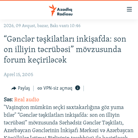
Keçid
linkləri
Əsas
2026, 09 Avqust, bazar, Bakı vaxtı 10:46
məzmuna
GÜNDƏM
“Gənclər təşkilatları inkişafda: son
qayıt
#İZAHLA
Əsas
on illiyin təcrübəsi” mövzusunda
KORRUPSIOMETR
naviqasiyaya
forum keçiriləcək
qayıt
#ƏSLINDƏ
Axtarışa
Aprel 15, 2005
FƏRQƏ BAX
keç
QANUNI DOĞRU
Paylaş
VPN-siz açmaq
ARAŞDIRMA
Səs:
Real audio
"Vaşinqton mümkün seçki saxtakarlığına göz yuma
MULTIMEDIA
bilər" “Gənclər təşkilatları inkişafda: son on illiyin
RADIO ARXIV
VIDEO
təcrübəsi” mövzusunda Sərhədsiz Gənclər Təşkilatı,
Azərbaycan Gənclərinin İnkişafı Mərkəzi və Azərbaycan
HAQQIMIZDA
FOTOQALEREYA
OXU ZALI