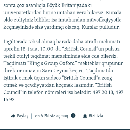
sonra çox asanlıqla Böyük Britaniyadakı
İNFOQRAFIKA
AZƏRBAYCAN ƏDƏBIYYATI KITABXANASI
MISSIYAMIZ
BIZI IZLƏ
universitetlərdən birinə imtahan verə bilərsiz. Kursda
KARIKATURA
İSLAM VƏ DEMOKRATIYA
PEŞƏ ETIKASI VƏ JURNALISTIKA STANDARTLARIMIZ
əldə etdiyiniz biliklər isə imtahandan müvəffəqiyyətlə
İZ - MƏDƏNIYYƏT PROQRAMI
MATERIALLARIMIZDAN ISTIFADƏ
keçməyinizdə sizə yardımçı olacaq. Kurslar pulludur.
AZADLIQRADIOSU MOBIL TELEFONUNUZDA
RFE/RL-in bütün saytları
İngiltərədə təhsil almaq barədə daha ətraflı məlumatı
BIZIMLƏ ƏLAQƏ
aprelin 18-i saat 10.00-da “British Counsil”un pulsuz
təşkil etdiyi təqdimat mərasimində əldə edə bilərsiz.
XƏBƏR BÜLLETENLƏRIMIZ
Təqdimatı “King s Group Oxford” məktəblər qrupunun
direktor müavini Sara Ceyms keçirir. Təqdimatda
iştirak etmək üçün sadəcə “British Council”a zəng
etmək və qeydiyyatdan keçmək lazımdır. “British
Council”in telefon nömrələri isə belədir: 497 20 13, 497
15 93
Paylaş
VPN-siz açmaq
Bizi izlə