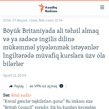
Keçid
linkləri
Əsas
2026, 07 Avqust, cümə, Bakı vaxtı 12:56
məzmuna
GÜNDƏM
Böyük Britaniyada ali təhsil almaq
qayıt
#İZAHLA
Əsas
və ya sadəcə ingilis dilinə
KORRUPSIOMETR
naviqasiyaya
mükəmməl yiyələnmək istəyənlər
qayıt
#ƏSLINDƏ
İngiltərədə müvafiq kurslara üzv ola
Axtarışa
FƏRQƏ BAX
keç
bilərlər
QANUNI DOĞRU
Aprel 13, 2005
ARAŞDIRMA
Paylaş
VPN-siz açmaq
MULTIMEDIA
Səs:
Real audio
RADIO ARXIV
VIDEO
“Kreml gənclər təşkilatları qurur” Bu imkanı sizə
HAQQIMIZDA
FOTOQALEREYA
OXU ZALI
“British Council” yaradır. Siz bu kursları keçəndən