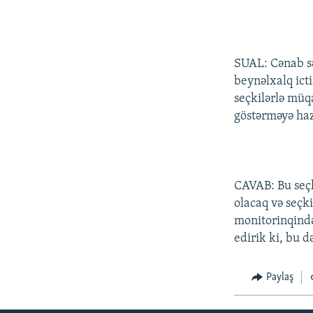
SUAL: Cənab sə
beynəlxalq icti
seçkilərlə müq
göstərməyə haz
CAVAB: Bu seçk
olacaq və seçk
monitorinqində 
edirik ki, bu d
Paylaş