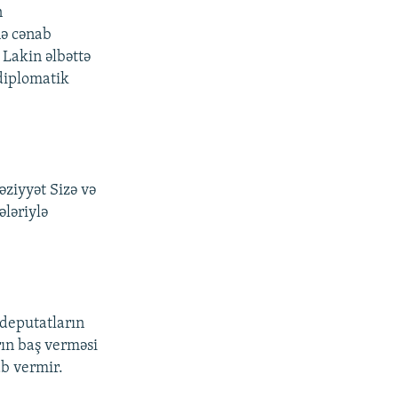
n
nə cənab
 Lakin əlbəttə
 diplomatik
əziyyət Sizə və
ələriylə
 deputatların
rın baş verməsi
b vermir.