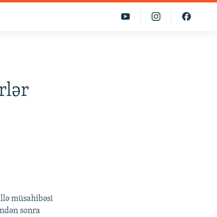
rlər
illə müsahibəsi
indən sonra