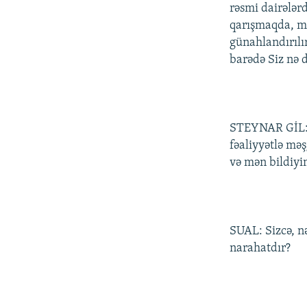
İNFOQRAFIKA
AZƏRBAYCAN ƏDƏBIYYATI KITABXANASI
MISSIYAMIZ
rəsmi dairələrd
qarışmaqda, m
KARIKATURA
İSLAM VƏ DEMOKRATIYA
PEŞƏ ETIKASI VƏ JURNALISTIKA
STANDARTLARIMIZ
günahlandırılır
İZ - MƏDƏNIYYƏT PROQRAMI
barədə Siz nə 
MATERIALLARIMIZDAN ISTIFADƏ
AZADLIQRADIOSU MOBIL TELEFONUNUZDA
BIZIMLƏ ƏLAQƏ
STEYNAR GİL: İ
XƏBƏR BÜLLETENLƏRIMIZ
fəaliyyətlə mə
və mən bildiyi
SUAL: Sizcə, n
narahatdır?