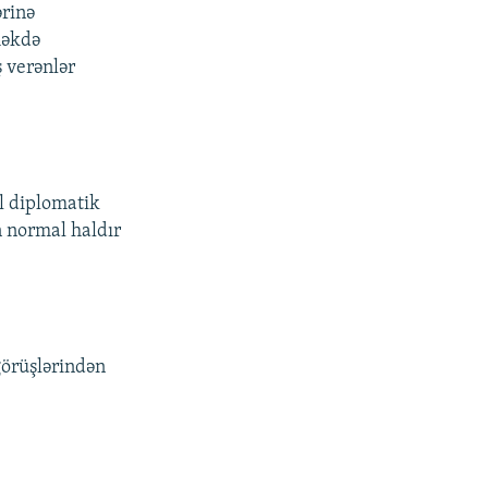
ərinə
məkdə
ş verənlər
l diplomatik
n normal haldır
görüşlərindən