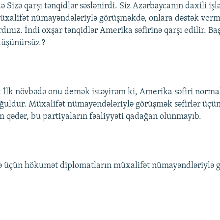
ə Sizə qarşı tənqidlər səslənirdi. Siz Azərbaycanın daxili işl
üxalifət nümayəndələriylə görüşməkdə, onlara dəstək ver
dınız. İndi oxşar tənqidlər Amerika səfirinə qarşı edilir. Ba
düşünürsüz ?
lk növbədə onu demək istəyirəm ki, Amerika səfiri norma
şğuldur. Müxalifət nümayəndələriylə görüşmək səfirlər üçü
m qədər, bu partiyaların fəaliyyəti qadağan olunmayıb.
ə üçün hökumət diplomatların müxalifət nümayəndləriylə 