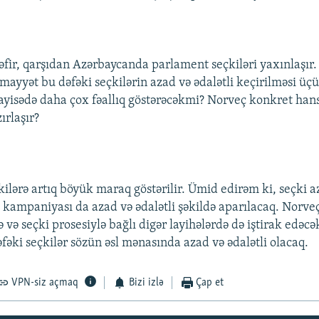
fir, qarşıdan Azərbaycanda parlament seçkiləri yaxınlaşır. 
mayyət bu dəfəki seçkilərin azad və ədalətli keçirilməsi üçü
ayisədə daha çox fəallıq göstərəcəkmi? Norveç konkret ha
ırlaşır?
ilərə artıq böyük maraq göstərilir. Ümid edirəm ki, seçki az
i kampaniyası da azad və ədalətli şəkildə aparılacaq. Norveç
və seçki prosesiylə bağlı digər layihələrdə də iştirak edəcə
əfəki seçkilər sözün əsl mənasında azad və ədalətli olacaq.
VPN-siz açmaq
Bizi izlə
Çap et