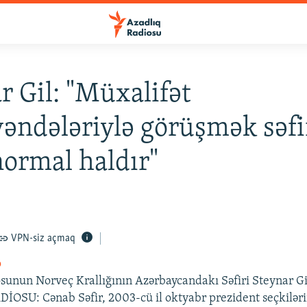
r Gil: "Müxalifət
ndələriylə görüşmək səfi
ormal haldır"
VPN-siz açmaq
o
osunun Norveç Krallığının Azərbaycandakı Səfiri Steynar G
OSU: Cənab Səfir, 2003-cü il oktyabr prezident seçkilər