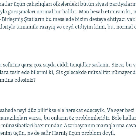
tlar üçün çalışdıqları ölkələrdəki bütün siyasi partiyaları
lə görüşmələri normal bir haldır. Mən hesab etmirəm ki, 
 Birləşmiş Ştatların bu məsələdə bizim dəstəyə ehtiyacı var.
ikləriylə tamamilə razıyıq və qeyd etdiyim kimi, bu, normal
əfirinə qarşı çox sayda ciddi tənqidlər səslənir. Sizcə, bu v
lara təsir edə bilərmi ki, Siz gələcəkdə müxalifət nümayənd
mtina edəsiniz?
sahədə nəyi düz biliriksə elə hərəkat edəcəyik. Və əgər bəzi
arazılıqları varsa, bu onların öz problemləridir. Belə halla
ə münasibətləri baxımından Azərbaycanın maraqlarına cava
ənim üçün, nə də səfir Harniş üçün problem deyil.