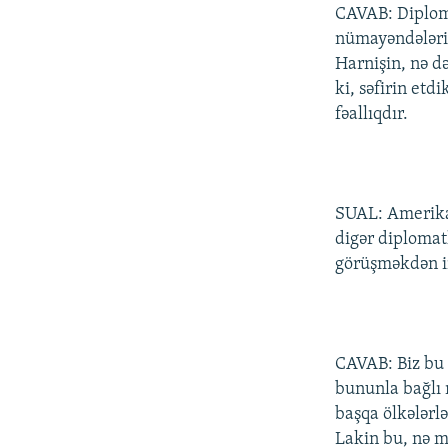
CAVAB: Diploma
nümayəndələriy
Harnişin, nə də
ki, səfirin etd
fəallıqdır.
SUAL: Amerika s
digər diplomat
görüşməkdən i
CAVAB: Biz bu 
bununla bağlı n
başqa ölkələrl
Lakin bu, nə m