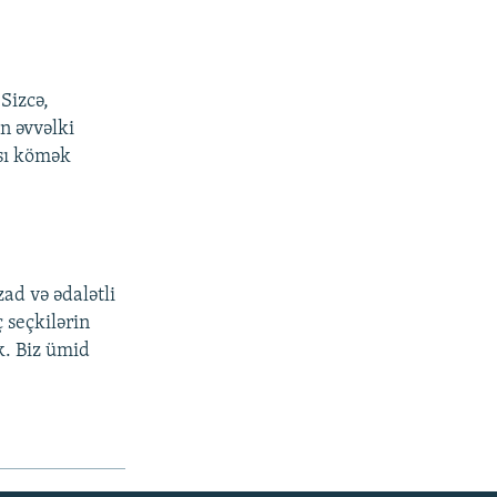
Sizcə,
n əvvəlki
nsı kömək
ad və ədalətli
 seçkilərin
k. Biz ümid