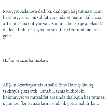
Rəbiyyət Aslanova dedi ki, dialoqun baş tutması üçün
hakimiyyət və müxalifət arasında etimadın daha çox
artırılmasına ehtiyac var. Bununla belə o qeyd elədi ki,
dialoq kiminsə istəyindən yox, tarixi zərurətdən irəli
gəlir…
Həftənin əsas hadisələri:
ABŞ-ın Azərbaycandakı səfiri Rino Harniş dialoq
təklifiylə çıxış etdi. Cənab Harniş bildirdi ki,
hakimiyyət və müxalifət arasında dialoqun baş tutması
üçün tərəflər öz üzərlərinə öhdəlik götürməlidirlər…