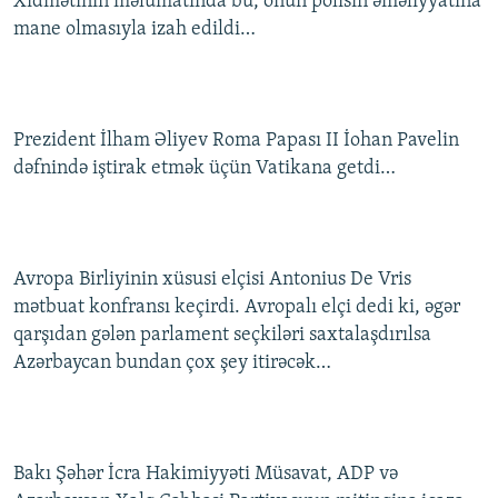
Xidmətinin məlumatında bu, onun polisin əməliyyatına
mane olmasıyla izah edildi…
Prezident İlham Əliyev Roma Papası II İohan Pavelin
dəfnində iştirak etmək üçün Vatikana getdi…
Avropa Birliyinin xüsusi elçisi Antonius De Vris
mətbuat konfransı keçirdi. Avropalı elçi dedi ki, əgər
qarşıdan gələn parlament seçkiləri saxtalaşdırılsa
Azərbaycan bundan çox şey itirəcək…
Bakı Şəhər İcra Hakimiyyəti Müsavat, ADP və