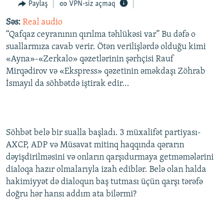
Paylaş
VPN-siz açmaq
İNFOQRAFIKA
AZƏRBAYCAN ƏDƏBIYYATI KITABXANASI
MISSIYAMIZ
BIZI IZLƏ
Səs:
Real audio
KARIKATURA
İSLAM VƏ DEMOKRATIYA
PEŞƏ ETIKASI VƏ JURNALISTIKA STANDARTLARIMIZ
“Qafqaz ceyranının qırılma təhlükəsi var” Bu dəfə o
İZ - MƏDƏNIYYƏT PROQRAMI
MATERIALLARIMIZDAN ISTIFADƏ
suallarmıza cavab verir. Ötən verilişlərdə olduğu kimi
«Ayna»-«Zerkalo» qəzetlərinin şərhçisi Rauf
AZADLIQRADIOSU MOBIL TELEFONUNUZDA
RFE/RL-in bütün saytları
Mirqədirov və «Ekspress» qəzetinin əməkdaşı Zöhrab
BIZIMLƏ ƏLAQƏ
İsmayıl da söhbətdə iştirak edir…
XƏBƏR BÜLLETENLƏRIMIZ
Söhbət belə bir sualla başladı. 3 müxalifət partiyası-
AXCP, ADP və Müsavat mitinq haqqında qərarın
dəyişdirilməsini və onların qarşıdurmaya getməmələrini
dialoqa hazır olmalarıyla izah ediblər. Belə olan halda
hakimiyyət də dialoqun baş tutması üçün qarşı tərəfə
doğru hər hansı addım ata bilərmi?