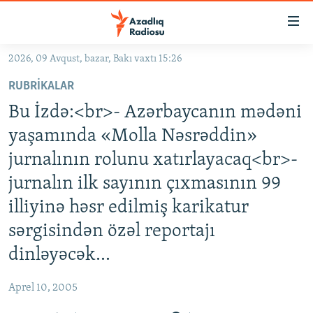
Keçid
linkləri
Əsas
2026, 09 Avqust, bazar, Bakı vaxtı 15:26
məzmuna
GÜNDƏM
RUBRIKALAR
qayıt
#İZAHLA
Əsas
Bu İzdə:<br>- Azərbaycanın mədəni
KORRUPSIOMETR
naviqasiyaya
yaşamında «Molla Nəsrəddin»
qayıt
#ƏSLINDƏ
jurnalının rolunu xatırlayacaq<br>-
Axtarışa
FƏRQƏ BAX
keç
jurnalın ilk sayının çıxmasının 99
QANUNI DOĞRU
illiyinə həsr edilmiş karikatur
ARAŞDIRMA
sərgisindən özəl reportajı
MULTIMEDIA
dinləyəcək…
RADIO ARXIV
VIDEO
Aprel 10, 2005
HAQQIMIZDA
FOTOQALEREYA
OXU ZALI