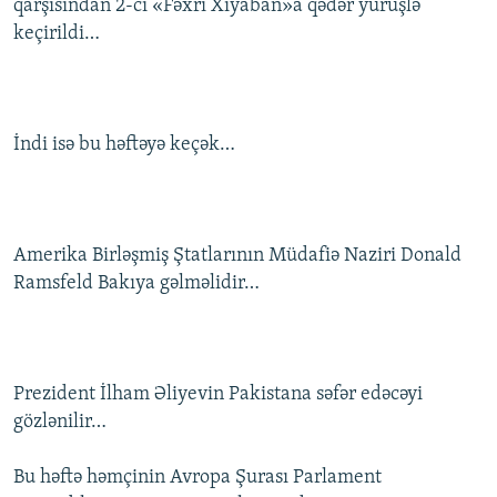
qarşısından 2-ci «Fəxri Xiyaban»a qədər yürüşlə
keçirildi…
İndi isə bu həftəyə keçək…
Amerika Birləşmiş Ştatlarının Müdafiə Naziri Donald
Ramsfeld Bakıya gəlməlidir…
Prezident İlham Əliyevin Pakistana səfər edəcəyi
gözlənilir…
Bu həftə həmçinin Avropa Şurası Parlament