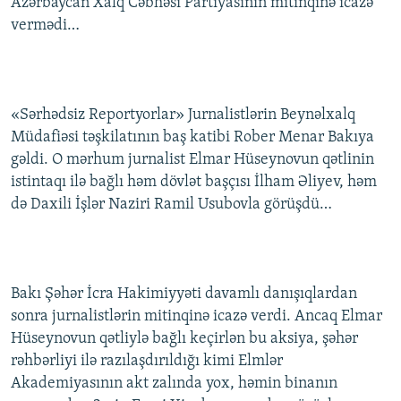
Azərbaycan Xalq Cəbhəsi Partiyasının mitinqinə icazə
vermədi…
«Sərhədsiz Reportyorlar» Jurnalistlərin Beynəlxalq
Müdafiəsi təşkilatının baş katibi Rober Menar Bakıya
gəldi. O mərhum jurnalist Elmar Hüseynovun qətlinin
istintaqı ilə bağlı həm dövlət başçısı İlham Əliyev, həm
də Daxili İşlər Naziri Ramil Usubovla görüşdü…
Bakı Şəhər İcra Hakimiyyəti davamlı danışıqlardan
sonra jurnalistlərin mitinqinə icazə verdi. Ancaq Elmar
Hüseynovun qətliylə bağlı keçirlən bu aksiya, şəhər
rəhbərliyi ilə razılaşdırıldığı kimi Elmlər
Akademiyasının akt zalında yox, həmin binanın