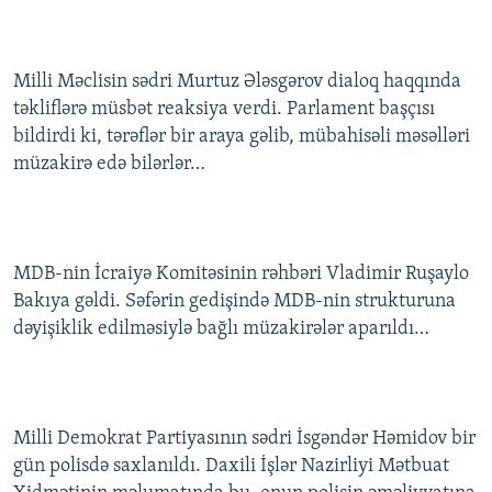
Milli Məclisin sədri Murtuz Ələsgərov dialoq haqqında
təkliflərə müsbət reaksiya verdi. Parlament başçısı
bildirdi ki, tərəflər bir araya gəlib, mübahisəli məsəlləri
müzakirə edə bilərlər…
MDB-nin İcraiyə Komitəsinin rəhbəri Vladimir Ruşaylo
Bakıya gəldi. Səfərin gedişində MDB-nin strukturuna
dəyişiklik edilməsiylə bağlı müzakirələr aparıldı…
Milli Demokrat Partiyasının sədri İsgəndər Həmidov bir
gün polisdə saxlanıldı. Daxili İşlər Nazirliyi Mətbuat