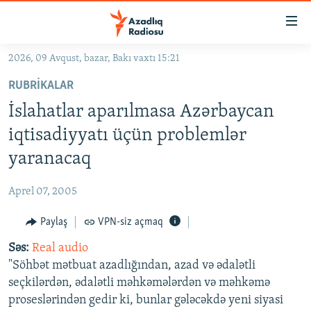
Keçid
linkləri
Əsas
2026, 09 Avqust, bazar, Bakı vaxtı 15:21
məzmuna
GÜNDƏM
RUBRIKALAR
qayıt
#İZAHLA
Əsas
İslahatlar aparılmasa Azərbaycan
KORRUPSIOMETR
naviqasiyaya
iqtisadiyyatı üçün problemlər
qayıt
#ƏSLINDƏ
yaranacaq
Axtarışa
FƏRQƏ BAX
keç
Aprel 07, 2005
QANUNI DOĞRU
Paylaş
VPN-siz açmaq
ARAŞDIRMA
Səs:
Real audio
MULTIMEDIA
"Söhbət mətbuat azadlığından, azad və ədalətli
RADIO ARXIV
VIDEO
seçkilərdən, ədalətli məhkəmələrdən və məhkəmə
HAQQIMIZDA
proseslərindən gedir ki, bunlar gələcəkdə yeni siyasi
FOTOQALEREYA
OXU ZALI