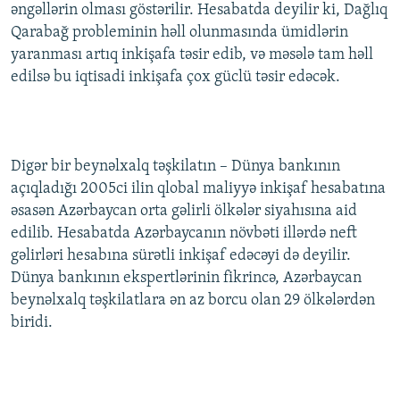
əngəllərin olması göstərilir. Hesabatda deyilir ki, Dağlıq
Qarabağ probleminin həll olunmasında ümidlərin
yaranması artıq inkişafa təsir edib, və məsələ tam həll
edilsə bu iqtisadi inkişafa çox güclü təsir edəcək.
Digər bir beynəlxalq təşkilatın – Dünya bankının
açıqladığı 2005ci ilin qlobal maliyyə inkişaf hesabatına
əsasən Azərbaycan orta gəlirli ölkələr siyahısına aid
edilib. Hesabatda Azərbaycanın növbəti illərdə neft
gəlirləri hesabına sürətli inkişaf edəcəyi də deyilir.
Dünya bankının ekspertlərinin fikrincə, Azərbaycan
beynəlxalq təşkilatlara ən az borcu olan 29 ölkələrdən
biridi.