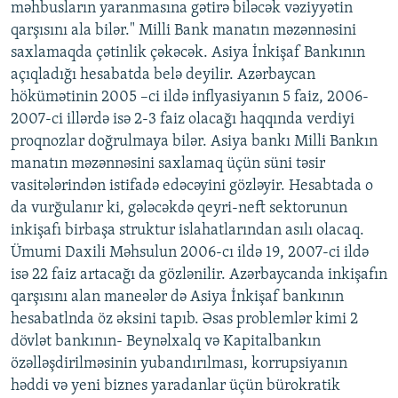
məhbusların yaranmasına gətirə biləcək vəziyyətin
İNFOQRAFIKA
AZƏRBAYCAN ƏDƏBIYYATI KITABXANASI
MISSIYAMIZ
qarşısını ala bilər." Milli Bank manatın məzənnəsini
BIZI IZLƏ
KARIKATURA
İSLAM VƏ DEMOKRATIYA
PEŞƏ ETIKASI VƏ JURNALISTIKA STANDARTLARIMIZ
saxlamaqda çətinlik çəkəcək. Asiya İnkişaf Bankının
açıqladığı hesabatda belə deyilir. Azərbaycan
İZ - MƏDƏNIYYƏT PROQRAMI
MATERIALLARIMIZDAN ISTIFADƏ
hökümətinin 2005 –ci ildə inflyasiyanın 5 faiz, 2006-
AZADLIQRADIOSU MOBIL TELEFONUNUZDA
RFE/RL-in bütün saytları
2007-ci illərdə isə 2-3 faiz olacağı haqqında verdiyi
proqnozlar doğrulmaya bilər. Asiya bankı Milli Bankın
BIZIMLƏ ƏLAQƏ
manatın məzənnəsini saxlamaq üçün süni təsir
XƏBƏR BÜLLETENLƏRIMIZ
vasitələrindən istifadə edəcəyini gözləyir. Hesabtada o
da vurğulanır ki, gələcəkdə qeyri-neft sektorunun
inkişafı birbaşa struktur islahatlarından asılı olacaq.
Ümumi Daxili Məhsulun 2006-cı ildə 19, 2007-ci ildə
isə 22 faiz artacağı da gözlənilir. Azərbaycanda inkişafın
qarşısını alan maneələr də Asiya İnkişaf bankının
hesabatlnda öz əksini tapıb. Əsas problemlər kimi 2
dövlət bankının- Beynəlxalq və Kapitalbankın
özəlləşdirilməsinin yubandırılması, korrupsiyanın
həddi və yeni biznes yaradanlar üçün bürokratik