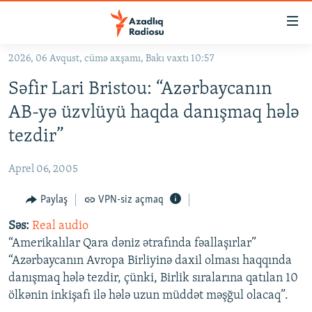
Keçid
linkləri
Əsas
2026, 06 Avqust, cümə axşamı, Bakı vaxtı 10:57
məzmuna
GÜNDƏM
Səfir Lari Bristou: “Azərbaycanın
qayıt
#İZAHLA
Əsas
AB-yə üzvlüyü haqda danışmaq hələ
KORRUPSIOMETR
naviqasiyaya
tezdir”
qayıt
#ƏSLINDƏ
Axtarışa
Aprel 06, 2005
FƏRQƏ BAX
keç
QANUNI DOĞRU
Paylaş
VPN-siz açmaq
ARAŞDIRMA
Səs:
Real audio
“Amerikalılar Qara dəniz ətrafında fəallaşırlar”
MULTIMEDIA
“Azərbaycanın Avropa Birliyinə daxil olması haqqında
RADIO ARXIV
VIDEO
danışmaq hələ tezdir, çünki, Birlik sıralarına qatılan 10
ölkənin inkişafı ilə hələ uzun müddət məşğul olacaq”.
HAQQIMIZDA
FOTOQALEREYA
OXU ZALI