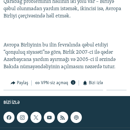
Qarabağ probleminin həllinin iki yolu var – Birliyə
qəbul olunmadan yardım istəmək, ikincisi isə, Avropa
Birliyi çərçivəsində həll etmək.
Avropa Birliyinin bu ilin fevralında qəbul etdiyi
“qonşuluq siyasəti”nə görə, Birlik 2007-ci ilə qədər
Azərbaycana yardım ayırmağı və 2005-ci il ərzində
Bakıda nümayəndəliyinin açılmasını nəzərdə tutur.
Paylaş
VPN-siz açmaq
Bizi izlə
BIZI IZLƏ