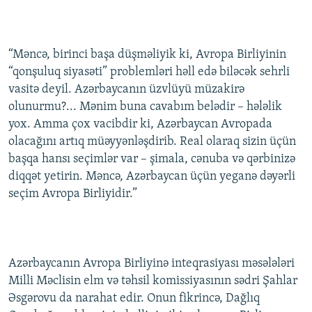
“Məncə, birinci başa düşməliyik ki, Avropa Birliyinin
“qonşuluq siyasəti” problemləri həll edə biləcək sehrli
vasitə deyil. Azərbaycanın üzvlüyü müzakirə
olunurmu?... Mənim buna cavabım belədir – hələlik
yox. Amma çox vacibdir ki, Azərbaycan Avropada
olacağını artıq müəyyənləşdirib. Real olaraq sizin üçün
başqa hansı seçimlər var – şimala, cənuba və qərbinizə
diqqət yetirin. Məncə, Azərbaycan üçün yeganə dəyərli
seçim Avropa Birliyidir.”
Azərbaycanın Avropa Birliyinə inteqrasiyası məsələləri
Milli Məclisin elm və təhsil komissiyasının sədri Şahlar
Əsgərovu da narahat edir. Onun fikrincə, Dağlıq