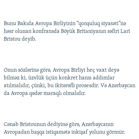
İNFOQRAFIKA
AZƏRBAYCAN ƏDƏBIYYATI KITABXANASI
MISSIYAMIZ
BIZI IZLƏ
KARIKATURA
İSLAM VƏ DEMOKRATIYA
PEŞƏ ETIKASI VƏ JURNALISTIKA STANDARTLARIMIZ
Bunu Bakıda Avropa Birliyinin “qonşuluq siyasəti”nə
İZ - MƏDƏNIYYƏT PROQRAMI
MATERIALLARIMIZDAN ISTIFADƏ
həsr olunan konfransda Böyük Britaniyanın səfiri Lari
Bristou deyib.
AZADLIQRADIOSU MOBIL TELEFONUNUZDA
RFE/RL-in bütün saytları
BIZIMLƏ ƏLAQƏ
XƏBƏR BÜLLETENLƏRIMIZ
Onun sözlərinə görə, Avropa Birliyi heç vaxt deyə
bilməz ki, üzvlük üçün konkret hansı addımlar
atılmalıdır, çünki, bu ikitərəfli prosesdir. Və Azərbaycan
da Avropa qədər maraqlı olmalıdır.
Cənab Bristounun dediyinə görə, Azərbaycanın
Avropadan başqa istiqamətə inkişaf yolunu görmür.