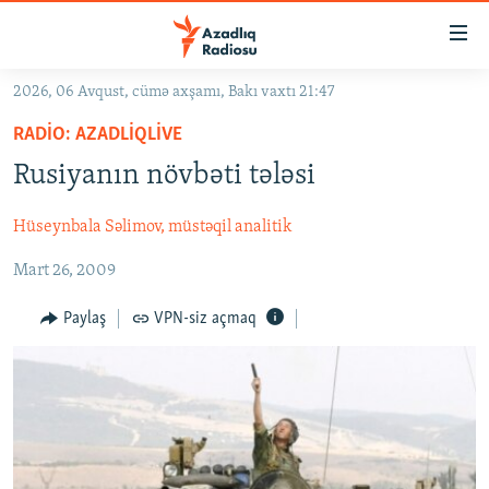
Keçid
linkləri
Əsas
2026, 06 Avqust, cümə axşamı, Bakı vaxtı 21:47
məzmuna
GÜNDƏM
RADIO: AZADLIQLIVE
qayıt
#İZAHLA
Əsas
Rusiyanın növbəti tələsi
KORRUPSIOMETR
naviqasiyaya
qayıt
Hüseynbala Səlimov, müstəqil analitik
#ƏSLINDƏ
Axtarışa
Mart 26, 2009
FƏRQƏ BAX
keç
QANUNI DOĞRU
Paylaş
VPN-siz açmaq
ARAŞDIRMA
MULTIMEDIA
RADIO ARXIV
VIDEO
HAQQIMIZDA
FOTOQALEREYA
OXU ZALI