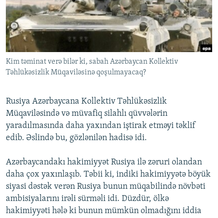
İNFOQRAFIKA
AZƏRBAYCAN ƏDƏBIYYATI KITABXANASI
MISSIYAMIZ
BIZI IZLƏ
KARIKATURA
İSLAM VƏ DEMOKRATIYA
PEŞƏ ETIKASI VƏ JURNALISTIKA STANDARTLARIMIZ
İZ - MƏDƏNIYYƏT PROQRAMI
MATERIALLARIMIZDAN ISTIFADƏ
AZADLIQRADIOSU MOBIL TELEFONUNUZDA
Kim təminat verə bilər ki, sabah Azərbaycan Kollektiv
RFE/RL-in bütün saytları
Təhlükəsizlik Müqaviləsinə qoşulmayacaq?
BIZIMLƏ ƏLAQƏ
XƏBƏR BÜLLETENLƏRIMIZ
Rusiya Azərbaycana Kollektiv Təhlükəsizlik
Müqaviləsində və müvafiq silahlı qüvvələrin
yaradılmasında daha yaxından iştirak etməyi təklif
edib. Əslində bu, gözlənilən hadisə idi.
Azərbaycandakı hakimiyyət Rusiya ilə zəruri olandan
daha çox yaxınlaşıb. Təbii ki, indiki hakimiyyətə böyük
siyasi dəstək verən Rusiya bunun müqabilində növbəti
ambisiyalarını irəli sürməli idi. Düzdür, ölkə
hakimiyyəti hələ ki bunun mümkün olmadığını iddia