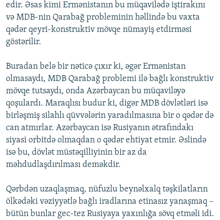
edir. Əsas kimi Ermənistanın bu müqavilədə iştirakını
və MDB-nin Qarabağ probleminin həllində bu vaxta
qədər qeyri-konstruktiv mövqe nümayiş etdirməsi
göstərilir.
Buradan belə bir nəticə çıxır ki, əgər Ermənistan
olmasaydı, MDB Qarabağ problemi ilə bağlı konstruktiv
mövqe tutsaydı, onda Azərbaycan bu müqaviləyə
qoşulardı. Maraqlısı budur ki, digər MDB dövlətləri isə
birləşmiş silahlı qüvvələrin yaradılmasına bir o qədər də
can atmırlar. Azərbaycan isə Rusiyanın ətrafındakı
siyasi orbitdə olmaqdan o qədər ehtiyat etmir. Əslində
isə bu, dövlət müstəqilliyinin bir az da
məhdudlaşdırılması deməkdir.
Qərbdən uzaqlaşmaq, nüfuzlu beynəlxalq təşkilatların
ölkədəki vəziyyətlə bağlı iradlarına etinasız yanaşmaq –
bütün bunlar gec-tez Rusiyaya yaxınlığa sövq etməli idi.