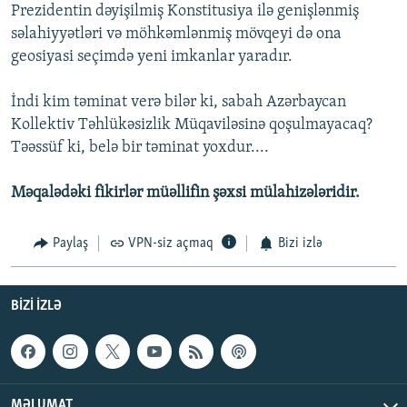
Prezidentin dəyişilmiş Konstitusiya ilə genişlənmiş
səlahiyyətləri və möhkəmlənmiş mövqeyi də ona
geosiyasi seçimdə yeni imkanlar yaradır.
İndi kim təminat verə bilər ki, sabah Azərbaycan
Kollektiv Təhlükəsizlik Müqaviləsinə qoşulmayacaq?
Təəssüf ki, belə bir təminat yoxdur....
Məqalədəki fikirlər müəllifin şəxsi mülahizələridir.
Paylaş
VPN-siz açmaq
Bizi izlə
BIZI IZLƏ
MƏLUMAT