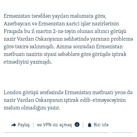
Ermənistan tərəfdən yayılan məlumata görə,
Azərbaycan və Ermənistan xarici işlər nazirlərinin
Praqada bu il martın 2-nə təyin olunan altıncı görüşü
nazir Vardan Oskanyanın səhhətində yaranan problemə
görə təxirə salınmışdı. Amma sonradan Ermənistan
mətbuatı nazirin siyasi səbəblərə görə görüşdə iştirak
etmədiyini yazmışdı.
London görüşü ərəfəsində Ermənistan mətbuatı yenə də
nazir Vardan Oskanyanın iştirak edib-etməyəcəyinin
məlum olmadığını yazır.
Paylaş
VPN-siz açmaq
Bizi izlə