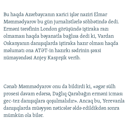
İNFOQRAFIKA
AZƏRBAYCAN ƏDƏBIYYATI KITABXANASI
MISSIYAMIZ
BIZI IZLƏ
Bu haqda Azərbaycanın xarici işlər naziri Elmar
KARIKATURA
İSLAM VƏ DEMOKRATIYA
PEŞƏ ETIKASI VƏ JURNALISTIKA STANDARTLARIMIZ
Məmmədyarov bu gün jurnalistlərlə söhbətində dedi.
İZ - MƏDƏNIYYƏT PROQRAMI
MATERIALLARIMIZDAN ISTIFADƏ
Erməni tərəfinin London görüşündə iştiraka razı
olmaması haqda bəyanatla bağlısa dedi ki, Vardan
AZADLIQRADIOSU MOBIL TELEFONUNUZDA
RFE/RL-in bütün saytları
Oskanyanın danışıqlarda iştiraka hazır olması haqda
BIZIMLƏ ƏLAQƏ
məlumatı ona ATƏT-in hazırkı sədrinin şəxsi
XƏBƏR BÜLLETENLƏRIMIZ
nümayəndəsi Anjey Kasprşik verib.
Cənab Məmmədyarov onu da bildirdi ki, «əgər sülh
prosesi davam edərsə, Dağlıq Qarabağın erməni icması
gec-tez danışıqlara qoşulmalıdır». Ancaq bu, Yerevanla
danışıqlarda müəyyən nəticələr əldə edildikdən sonra
mümkün ola bilər.