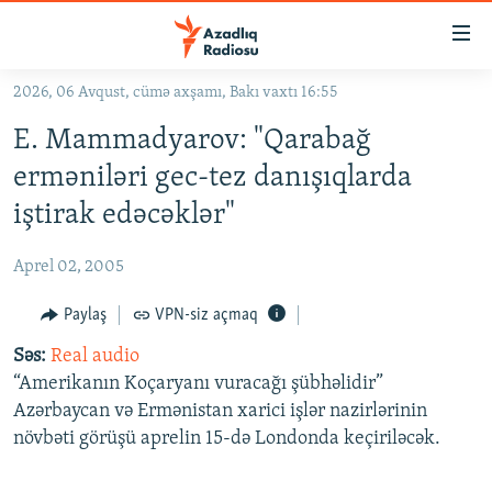
Keçid
linkləri
Əsas
2026, 06 Avqust, cümə axşamı, Bakı vaxtı 16:55
məzmuna
GÜNDƏM
E. Mammadyarov: "Qarabağ
qayıt
#İZAHLA
Əsas
erməniləri gec-tez danışıqlarda
KORRUPSIOMETR
naviqasiyaya
iştirak edəcəklər"
qayıt
#ƏSLINDƏ
Axtarışa
Aprel 02, 2005
FƏRQƏ BAX
keç
QANUNI DOĞRU
Paylaş
VPN-siz açmaq
ARAŞDIRMA
Səs:
Real audio
“Amerikanın Koçaryanı vuracağı şübhəlidir”
MULTIMEDIA
Azərbaycan və Ermənistan xarici işlər nazirlərinin
RADIO ARXIV
VIDEO
növbəti görüşü aprelin 15-də Londonda keçiriləcək.
HAQQIMIZDA
FOTOQALEREYA
OXU ZALI