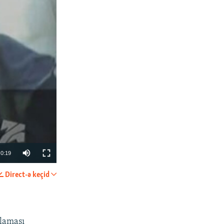
0:19
Direct-ə keçid
PAYLAŞ
şlaması