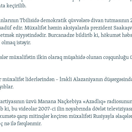
ta keçirilib.
unlarının Tbilisidə demokratik qüvvələrə divan tutmasının 
adüf edir. Müxalifət həmin aksiyalarda prezident Saakaşv
əb etmək niyyətindədir. Burcanadze bildirib ki, hökumət həb
olmaq istəyir.
ər müxalifətin ilkin olaraq müşahidə olunan coşqunluğu ü
 müxalifət liderlərindən – İrakli Alazaniyanın düşərgəsində
yıblar.
 Partiyasının üzvü Manana Naçkebiya «Azadlıq» radiosunu
b ki, bu videolar 2007-ci ilin noyabrında dövlət televiziya
ökumətə qarşı mitinqlər keçirən müxalifəti Rusiyayla əlaqəl
 nə ilə fərqlənmir.