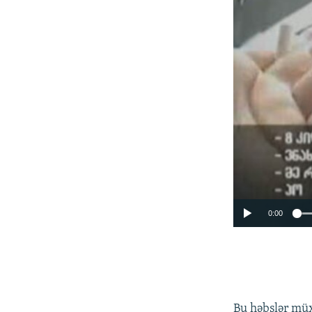
0:00
Bu həbslər müx