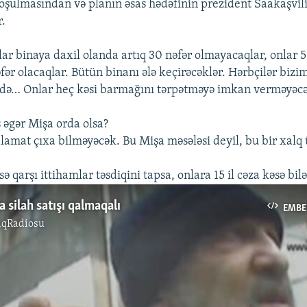
qoşulmasından və planın əsas hədəfinin prezident Saakaşvil
r.
ar binaya daxil olanda artıq 30 nəfər olmayacaqlar, onlar 5
ər olacaqlar. Bütün binanı ələ keçirəcəklər. Hərbçilər bizi
 də… Onlar heç kəsi barmağını tərpətməyə imkan verməyəcə
s əgər Mişa orda olsa?
alamat çıxa bilməyəcək. Bu Mişa məsələsi deyil, bu bir xalq 
ə qarşı ittihamlar təsdiqini tapsa, onlara 15 il cəza kəsə bilə
 silah satışı qalmaqalı
EMBE
ıqRadiosu