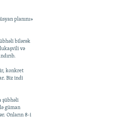
«üsyan planını»
şübhəli bilərək
lukaşvili və
andırıb.
ir, konkret
r. Biz indi
a şübhəli
elə güman
r. Onların 8-i