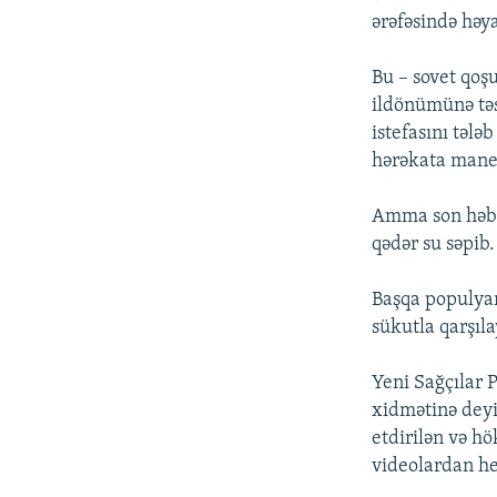
ərəfəsində həya
Bu – sovet qoş
ildönümünə təs
istefasını təl
hərəkata mane 
Amma son həbsl
qədər su səpib.
Başqa populyar
sükutla qarşıla
Yeni Sağçılar
xidmətinə deyi
etdirilən və h
videolardan heç