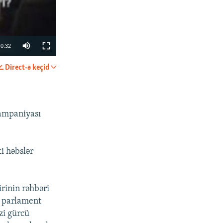
0:32
Direct-ə keçid
PAYLAŞ
kampaniyası
ki həbslər
irinin rəhbəri
px
en
i parlament
zi gürcü