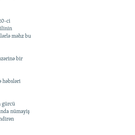
20-ci
ilinin
slərlə məhz bu
px
en
zərinə bir
 həbsləri
n gürcü
sında nümayiş
əndirən