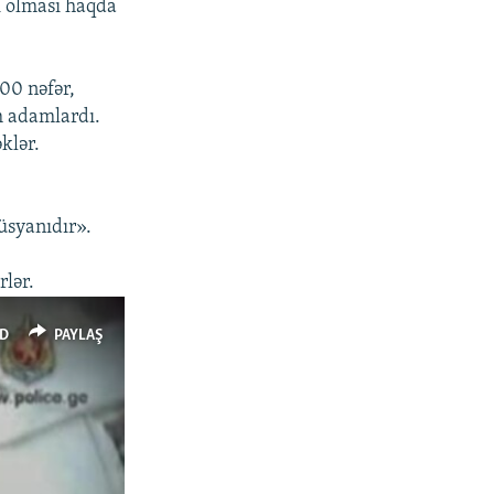
i olması haqda
00 nəfər,
m adamlardı.
klər.
üsyanıdır».
rlər.
D
PAYLAŞ