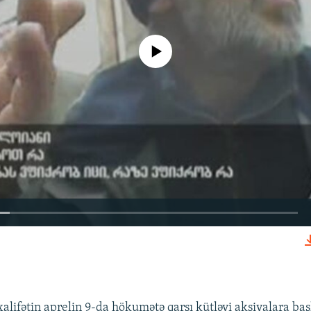
No media source currently available
EMBED
alifətin aprelin 9-da hökumətə qarşı kütləvi aksiyalara ba