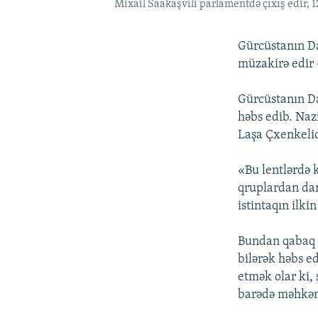
Mixail Saakaşvili parlamentdə çıxış edir, 1
Gürcüstanın Da
müzakirə edir 
Gürcüstanın Dax
həbs edib. Nazi
Laşa Çxenkelidi
«Bu lentlərdə k
qruplardan danı
istintaqın ilki
Bundan qabaq D
bilərək həbs e
etmək olar ki,
barədə məhkəmə