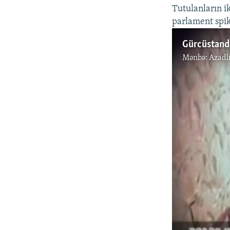
Tutulanların i
parlament spik
Gürcüstanda
Mənbə:
Azadl