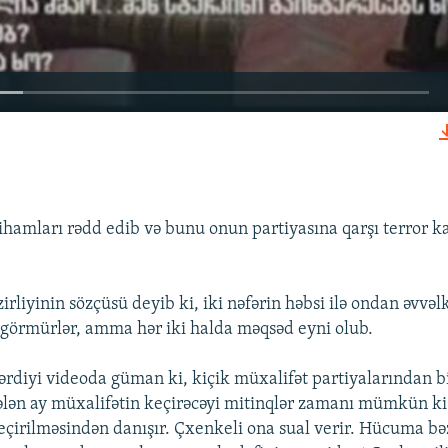
EMBED
ihamları rədd edib və bunu onun partiyasına qarşı terror 
zirliyinin sözçüsü deyib ki, iki nəfərin həbsi ilə ondan əvvəl
 görmürlər, amma hər iki halda məqsəd eyni olub.
tərdiyi videoda güman ki, kiçik müxalifət partiyalarından b
ələn ay müxalifətin keçirəcəyi mitinqlər zamanı mümkün k
keçirilməsindən danışır. Çxenkeli ona sual verir. Hücuma bə