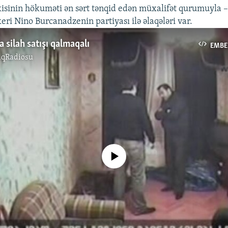
kisinin hökuməti ən sərt tənqid edən müxalifət qurumuyla 
eri Nino Burcanadzenin partiyası ilə əlaqələri var.
 silah satışı qalmaqalı
EMBE
ıqRadiosu
No media source currently available