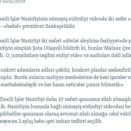
2 fevral 2009
xili İşlər Nazirliyinin nümayiş etdirdiyi videoda iki nəfər 
– «hədəf» prezident Saakaşvilidir.
ili İşlər Nazirliyi iki nəfəri «dövlət əleyhinə fəaliyyət»də 
rliyin sözçüsü Şota Utiaşvili bildirib ki, bunlar Malxaz Qve
. O, jurnalistlərə təqdim etdiyi video və audioları dəlil adl
onkret adamların adları çəkilir, konkret planlar səsləndiril
şılır. Burda onların maliyyə mənbələrinə də bəzi işarələr va
n mərhələsindəyik və hər hansı nəticələr çıxara bilmərik».
axili İşlər Nazirliyi daha 10 nəfəri qanunsuz silah almaqd
dib. Nazirliyin bununla bağlı nümayiş etdirdiyi videodan b
 şübhəlilər qanunsuz olaraq avtomat silah almağa cəhd edirlə
yəcən 2 aylıq həbs-qəti imkan tədbiri seçilib.