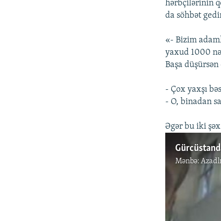
hərbçilərinin 
da söhbət gedi
«- Bizim adaml
yaxud 1000 nəf
Başa düşürsən
- Çox yaxşı bə
- O, binadan s
Əgər bu iki şəxs
Gürcüstanda
Mənbə:
Azadl