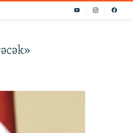
yəcək»