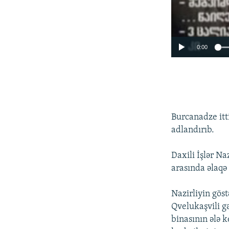
0:00
Burcanadze itt
adlandırıb.
Daxili İşlər Na
arasında əlaqə
Nazirliyin gös
Qvelukaşvili g
binasının ələ 