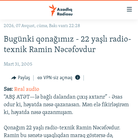
Keçid
linkləri
Əsas
2026, 07 Avqust, cümə, Bakı vaxtı 22:28
məzmuna
GÜNDƏM
Bugünki qonağımız - 22 yaşlı radio-
qayıt
#İZAHLA
Əsas
texnik Ramin Nəcəfovdur
KORRUPSIOMETR
naviqasiyaya
qayıt
Mart 31, 2005
#ƏSLINDƏ
Axtarışa
FƏRQƏ BAX
Paylaş
VPN-siz açmaq
keç
QANUNI DOĞRU
Səs:
Real audio
“ABŞ ATƏT—lə bağlı dalandan çıxış axtarır” - Əsas
ARAŞDIRMA
odur ki, həyatda nəsə qazanasan. Mən elə fikirləşirəm
MULTIMEDIA
ki, həyatda nəsə qazanmışam.
RADIO ARXIV
VIDEO
Qonağım 22 yaşlı radio-texnik Ramin Nəcəfovdur.
HAQQIMIZDA
FOTOQALEREYA
OXU ZALI
Ramin bu sənətə uşaqlıqdan maraq göstərsə də,