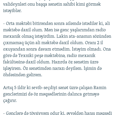
valideynləri onu başqa sənətin sahibi kimi görmək
İNFOQRAFIKA
AZƏRBAYCAN ƏDƏBIYYATI KITABXANASI
MISSIYAMIZ
BIZI IZLƏ
istəyiblər.
KARIKATURA
İSLAM VƏ DEMOKRATIYA
PEŞƏ ETIKASI VƏ JURNALISTIKA STANDARTLARIMIZ
- Orta məktəbi bitirəndən sonra ailəmdə istədilər ki, ali
İZ - MƏDƏNIYYƏT PROQRAMI
MATERIALLARIMIZDAN ISTIFADƏ
məktəbə daxil olum. Mən isə gənc yaşlarımdan radio
AZADLIQRADIOSU MOBIL TELEFONUNUZDA
RFE/RL-in bütün saytları
mexanik olmaq istəyirdim. Lakin ata-anamın sözündən
BIZIMLƏ ƏLAQƏ
çıxmamaq üçün ali məktəbə daxil oldum. Oranı 2 il
oxuyandan sonra davam etmədim. İstəyim olmadı. Ona
XƏBƏR BÜLLETENLƏRIMIZ
görə də Texniki peşə məktəbinə, radio mexanik
fakültəsinə daxil oldum. Hazırda öz sənətim üzrə
işləyirəm. Öz sənətimdən narazı deyiləm. İşimin də
öhdəsindən gəlirəm.
Artıq 5 ildir ki sevib-seçdiyi sənət üzrə çalışan Ramin
gənclərimizi də öz məqsədlərinin dalınca getməyə
çağırır.
- Gənclərə də tövsiyyəm odur ki, əvvəldən hansı məqsədi