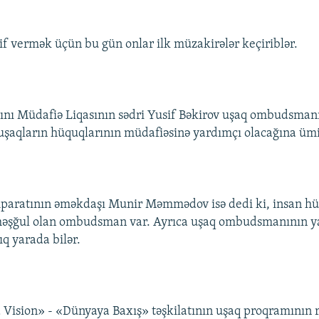
f vermək üçün bu gün onlar ilk müzakirələr keçiriblər.
ını Müdafiə Liqasının sədri Yusif Bəkirov uşaq ombudsman
şaqların hüquqlarının müdafiəsinə yardımçı olacağına ümi
ratının əməkdaşı Munir Məmmədov isə dedi ki, insan hü
məşğul olan ombudsman var. Ayrıca uşaq ombudsmanının y
ıq yarada bilər.
Vision» - «Dünyaya Baxış» təşkilatının uşaq proqramının r