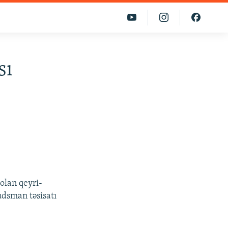
sı
 olan qeyri-
dsman təsisatı