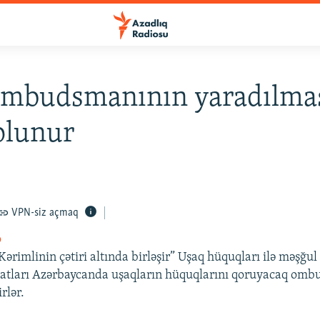
ombudsmanının yaradılma
 olunur
VPN-siz açmaq
o
Kərimlinin çətiri altında birləşir” Uşaq hüquqları ilə məşğul
atları Azərbaycanda uşaqların hüquqlarını qoruyacaq ombu
rlər.