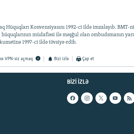
q Hüquqları Konvensiyasını 1992-ci ildə imzalayıb. BMT-n
 hüquqlarının müdafiəsi ilə məşğul olan ombudsmanın yar
umətinə 1997-ci ildə tövsiyə edib.
VPN-siz açmaq
Bizi izlə
Çap et
BIZI IZLƏ