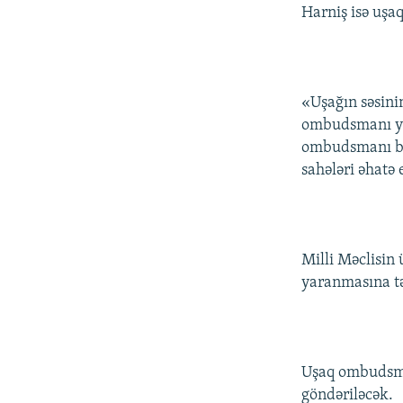
Harniş isə uşa
«Uşağın səsini
ombudsmanı yar
ombudsmanı bu 
sahələri əhatə 
Milli Məclisin
yaranmasına tə
Uşaq ombudsma
göndəriləcək.