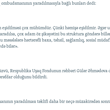
q ombudsmanının yaradılmasıyla bağlı bunları dedi:
n eşidilməsi çox mühümdür. Çünki həmişə eşidilmir. Əgər 
adılsa, çox adam öz şikayətini bu struktura göndərə billə
məsələlərə hərtərəfli baxa, təhsil, sağlamlıq, sosial müdaf
edə bilər».
 üzvü, Respublika Uşaq Fondunun rəhbəri Gülər Əhmədova d
rəfdar olduğunu bildirdi.
nının yaradılması təklifi daha bir neçə müzakirədən son