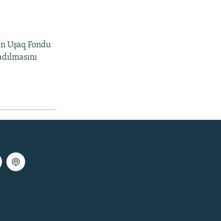
in Uşaq Fondu
adılmasını