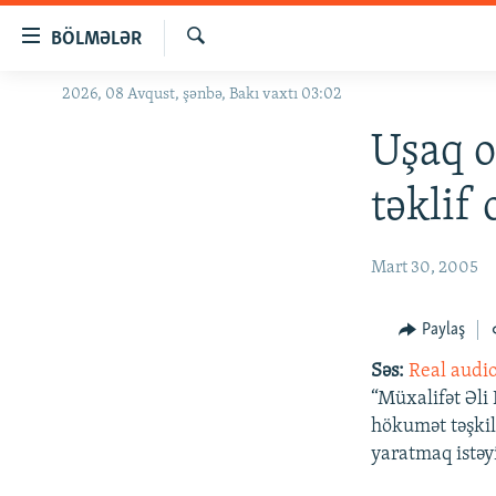
Keçid
BÖLMƏLƏR
linkləri
Axtar
Əsas
2026, 08 Avqust, şənbə, Bakı vaxtı 03:02
GÜNDƏM
məzmuna
#İZAHLA
Uşaq 
qayıt
Əsas
KORRUPSIOMETR
təklif
naviqasiyaya
#ƏSLINDƏ
qayıt
Axtarışa
FƏRQƏ BAX
Mart 30, 2005
keç
QANUNI DOĞRU
Paylaş
ARAŞDIRMA
Səs:
Real audi
MULTIMEDIA
“Müxalifət Əli 
RADIO ARXIV
VIDEO
hökumət təşkil
yaratmaq istəyi
HAQQIMIZDA
FOTOQALEREYA
OXU ZALI