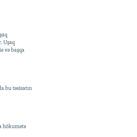
uşaq
r. Uşaq
iə və başqa
a bu təsisatın
ra hökumətə