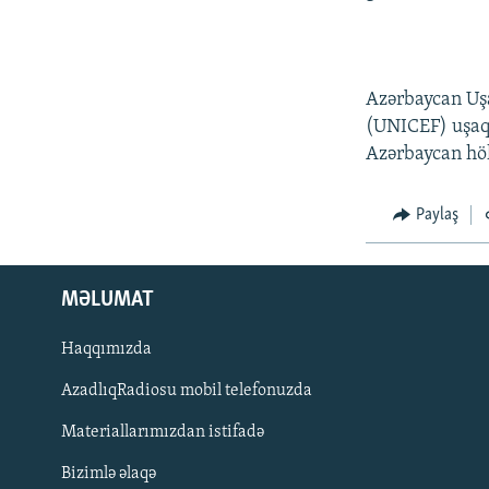
Azərbaycan Uşa
(UNICEF) uşaq
Azərbaycan hök
Paylaş
MƏLUMAT
Haqqımızda
AzadlıqRadiosu mobil telefonuzda
Materiallarımızdan istifadə
BIZI IZLƏ
Bizimlə əlaqə