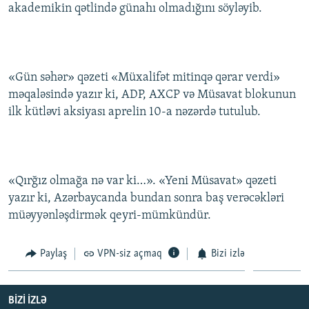
akademikin qətlində günahı olmadığını söyləyib.
«Gün səhər» qəzeti «Müxalifət mitinqə qərar verdi»
məqaləsində yazır ki, ADP, AXCP və Müsavat blokunun
ilk kütləvi aksiyası aprelin 10-a nəzərdə tutulub.
«Qırğız olmağa nə var ki…». «Yeni Müsavat» qəzeti
yazır ki, Azərbaycanda bundan sonra baş verəcəkləri
müəyyənləşdirmək qeyri-mümkündür.
Paylaş
VPN-siz açmaq
Bizi izlə
BIZI IZLƏ