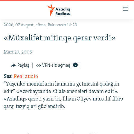
Keçid
linkləri
Əsas
2026, 07 Avqust, cümə, Bakı vaxtı 16:23
məzmuna
GÜNDƏM
«Müxalifət mitinqə qərar verdi»
qayıt
#İZAHLA
Əsas
Mart 29, 2005
KORRUPSIOMETR
naviqasiyaya
qayıt
#ƏSLINDƏ
Paylaş
VPN-siz açmaq
Axtarışa
FƏRQƏ BAX
keç
Səs:
Real audio
“Yuşenko məmurların hamama getməsini qadağan
QANUNI DOĞRU
edir” «Azərbaycanda sülalə ənənələri davam edir».
ARAŞDIRMA
«Azadlıq» qəzeti yazır ki, İlham Əliyev müxalif fikrə
qarşı təzyiqləri gücləndirib.
MULTIMEDIA
RADIO ARXIV
VIDEO
HAQQIMIZDA
FOTOQALEREYA
OXU ZALI