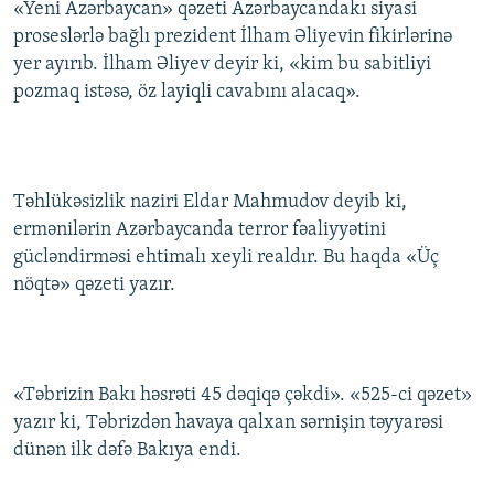
«Yeni Azərbaycan» qəzeti Azərbaycandakı siyasi
İNFOQRAFIKA
AZƏRBAYCAN ƏDƏBIYYATI KITABXANASI
MISSIYAMIZ
proseslərlə bağlı prezident İlham Əliyevin fikirlərinə
BIZI IZLƏ
KARIKATURA
İSLAM VƏ DEMOKRATIYA
PEŞƏ ETIKASI VƏ JURNALISTIKA STANDARTLARIMIZ
yer ayırıb. İlham Əliyev deyir ki, «kim bu sabitliyi
pozmaq istəsə, öz layiqli cavabını alacaq».
İZ - MƏDƏNIYYƏT PROQRAMI
MATERIALLARIMIZDAN ISTIFADƏ
AZADLIQRADIOSU MOBIL TELEFONUNUZDA
RFE/RL-in bütün saytları
BIZIMLƏ ƏLAQƏ
Təhlükəsizlik naziri Eldar Mahmudov deyib ki,
XƏBƏR BÜLLETENLƏRIMIZ
ermənilərin Azərbaycanda terror fəaliyyətini
gücləndirməsi ehtimalı xeyli realdır. Bu haqda «Üç
nöqtə» qəzeti yazır.
«Təbrizin Bakı həsrəti 45 dəqiqə çəkdi». «525-ci qəzet»
yazır ki, Təbrizdən havaya qalxan sərnişin təyyarəsi
dünən ilk dəfə Bakıya endi.