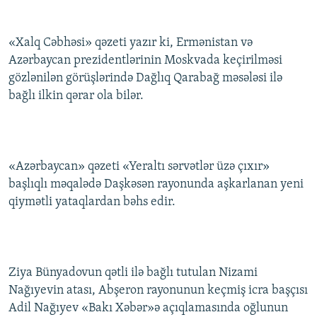
«Xalq Cəbhəsi» qəzeti yazır ki, Ermənistan və
Azərbaycan prezidentlərinin Moskvada keçirilməsi
gözlənilən görüşlərində Dağlıq Qarabağ məsələsi ilə
bağlı ilkin qərar ola bilər.
«Azərbaycan» qəzeti «Yeraltı sərvətlər üzə çıxır»
başlıqlı məqalədə Daşkəsən rayonunda aşkarlanan yeni
qiymətli yataqlardan bəhs edir.
Ziya Bünyadovun qətli ilə bağlı tutulan Nizami
Nağıyevin atası, Abşeron rayonunun keçmiş icra başçısı
Adil Nağıyev «Bakı Xəbər»ə açıqlamasında oğlunun