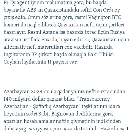
Pi-Ey agentliyinin məlumatına görə, bu haqda
İNFOQRAFIKA
AZƏRBAYCAN ƏDƏBIYYATI KITABXANASI
MISSIYAMIZ
bəyanatla ABŞ-ın Qazaxıstandakı səfiri Con Orduey
BIZI IZLƏ
KARIKATURA
İSLAM VƏ DEMOKRATIYA
PEŞƏ ETIKASI VƏ JURNALISTIKA STANDARTLARIMIZ
çıxış edib. Onun sözlərinə görə, rəsmi Vaşinqton BTC
kəməri ilə nəql ediləcək Qazaxıstan nefti üçün şərtləri
İZ - MƏDƏNIYYƏT PROQRAMI
MATERIALLARIMIZDAN ISTIFADƏ
hazırlayır. Rəsmi Astana isə hazırda ixrac üçün Rusiya
AZADLIQRADIOSU MOBIL TELEFONUNUZDA
RFE/RL-in bütün saytları
ərazisini istifadə etsə də, bəyan edir ki, Qazaxıstan üçün
alternativ neft marşrutları çox vacibdir. Hazırda
BIZIMLƏ ƏLAQƏ
İngiltərənin BP şirkəti başda olmaqla Bakı-Tbilisi-
XƏBƏR BÜLLETENLƏRIMIZ
Ceyhan layihəsinin 11 payçısı var.
Azərbaycan 2029-cu ilə qədər yalnız neftin ixracından
140 milyard dollar qazana bilər. “Transparency
Azerbaijan - Şəffaflıq Azərbaycan” təşkilatının idarə
heyətinin sədri Sabit Bağırovun dediklərinə görə,
aparılan hesablamalar neftin qiymətinin indikindən
daha aşağı səviyyəsi üçün nəzərdə tutulub. Hazırda isə 1