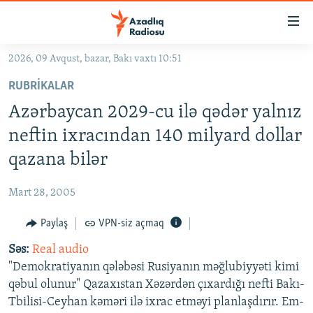
Keçid
linkləri
Əsas
2026, 09 Avqust, bazar, Bakı vaxtı 10:51
məzmuna
GÜNDƏM
RUBRIKALAR
qayıt
#İZAHLA
Əsas
Azərbaycan 2029-cu ilə qədər yalnız
KORRUPSIOMETR
naviqasiyaya
neftin ixracından 140 milyard dollar
qayıt
#ƏSLINDƏ
qazana bilər
Axtarışa
FƏRQƏ BAX
keç
Mart 28, 2005
QANUNI DOĞRU
Paylaş
VPN-siz açmaq
ARAŞDIRMA
Səs:
Real audio
MULTIMEDIA
"Demokratiyanın qələbəsi Rusiyanın məğlubiyyəti kimi
RADIO ARXIV
VIDEO
qəbul olunur" Qazaxıstan Xəzərdən çıxardığı nefti Bakı-
HAQQIMIZDA
Tbilisi-Ceyhan kəməri ilə ixrac etməyi planlaşdırır. Em-
FOTOQALEREYA
OXU ZALI