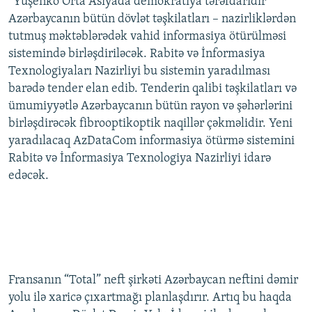
“Yuşenko Orta Asiyada demokratiya tərəfdarıdır”
İNFOQRAFIKA
AZƏRBAYCAN ƏDƏBIYYATI KITABXANASI
MISSIYAMIZ
Azərbaycanın bütün dövlət təşkilatları – nazirliklərdən
BIZI IZLƏ
tutmuş məktəblərədək vahid informasiya ötürülməsi
KARIKATURA
İSLAM VƏ DEMOKRATIYA
PEŞƏ ETIKASI VƏ JURNALISTIKA STANDARTLARIMIZ
sistemində birləşdiriləcək. Rabitə və İnformasiya
İZ - MƏDƏNIYYƏT PROQRAMI
MATERIALLARIMIZDAN ISTIFADƏ
Texnologiyaları Nazirliyi bu sistemin yaradılması
barədə tender elan edib. Tenderin qalibi təşkilatları və
AZADLIQRADIOSU MOBIL TELEFONUNUZDA
RFE/RL-in bütün saytları
ümumiyyətlə Azərbaycanın bütün rayon və şəhərlərini
BIZIMLƏ ƏLAQƏ
birləşdirəcək fibrooptikoptik naqillər çəkməlidir. Yeni
XƏBƏR BÜLLETENLƏRIMIZ
yaradılacaq AzDataCom informasiya ötürmə sistemini
Rabitə və İnformasiya Texnologiya Nazirliyi idarə
edəcək.
Fransanın “Total” neft şirkəti Azərbaycan neftini dəmir
yolu ilə xaricə çıxartmağı planlaşdırır. Artıq bu haqda