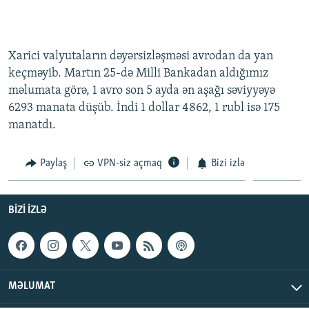
Xarici valyutaların dəyərsizləşməsi avrodan da yan
keçməyib. Martın 25-də Milli Bankadan aldığımız
məlumata görə, 1 avro son 5 ayda ən aşağı səviyyəyə
6293 manata düşüb. İndi 1 dollar 4862, 1 rubl isə 175
manatdı.
Paylaş
VPN-siz açmaq
Bizi izlə
BIZI IZLƏ
MƏLUMAT