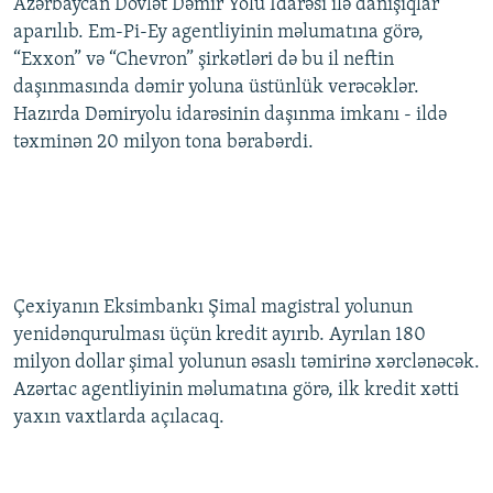
Azərbaycan Dövlət Dəmir Yolu İdarəsi ilə danışıqlar
aparılıb. Em-Pi-Ey agentliyinin məlumatına görə,
“Exxon” və “Chevron” şirkətləri də bu il neftin
daşınmasında dəmir yoluna üstünlük verəcəklər.
Hazırda Dəmiryolu idarəsinin daşınma imkanı - ildə
təxminən 20 milyon tona bərabərdi.
Çexiyanın Eksimbankı Şimal magistral yolunun
yenidənqurulması üçün kredit ayırıb. Ayrılan 180
milyon dollar şimal yolunun əsaslı təmirinə xərclənəcək.
Azərtac agentliyinin məlumatına görə, ilk kredit xətti
yaxın vaxtlarda açılacaq.