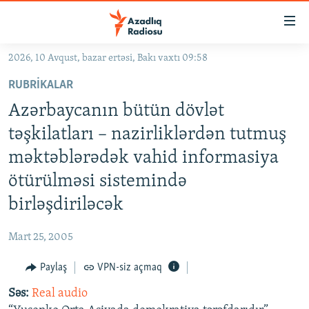
Keçid
linkləri
Əsas
2026, 10 Avqust, bazar ertəsi, Bakı vaxtı 09:58
məzmuna
GÜNDƏM
RUBRIKALAR
qayıt
#İZAHLA
Əsas
Azərbaycanın bütün dövlət
KORRUPSIOMETR
naviqasiyaya
təşkilatları – nazirliklərdən tutmuş
qayıt
#ƏSLINDƏ
məktəblərədək vahid informasiya
Axtarışa
FƏRQƏ BAX
keç
ötürülməsi sistemində
QANUNI DOĞRU
birləşdiriləcək
ARAŞDIRMA
Mart 25, 2005
MULTIMEDIA
Paylaş
VPN-siz açmaq
RADIO ARXIV
VIDEO
Səs:
Real audio
HAQQIMIZDA
FOTOQALEREYA
OXU ZALI