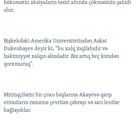
hökumətin aksiyaların təsiri altında çökməsinin şahidi
İNFOQRAFIKA
AZƏRBAYCAN ƏDƏBIYYATI KITABXANASI
MISSIYAMIZ
olur.
BIZI IZLƏ
KARIKATURA
İSLAM VƏ DEMOKRATIYA
PEŞƏ ETIKASI VƏ JURNALISTIKA STANDARTLARIMIZ
İZ - MƏDƏNIYYƏT PROQRAMI
MATERIALLARIMIZDAN ISTIFADƏ
AZADLIQRADIOSU MOBIL TELEFONUNUZDA
RFE/RL-in bütün saytları
Bişkekdəki Amerika Universitetindən Askat
Dukenbayev deyir ki, “bu xalq inqilabıdır və
BIZIMLƏ ƏLAQƏ
hakimiyyət xalqın əlindədir. Biz artıq heç kimdən
XƏBƏR BÜLLETENLƏRIMIZ
qorxmuruq”.
Mitinqçilərin bir çoxu başlarına Akayevə qarşı
etirazların rəmzinə çevrilən çəhrayı və sarı lentlər
bağlayıblar.