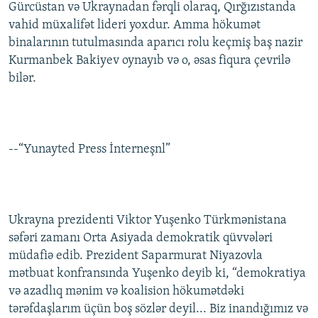
Gürcüstan və Ukraynadan fərqli olaraq, Qırğızıstanda
vahid müxalifət lideri yoxdur. Amma hökumət
binalarının tutulmasında aparıcı rolu keçmiş baş nazir
Kurmanbek Bakiyev oynayıb və o, əsas fiqura çevrilə
bilər.
--“Yunayted Press İnterneşnl”
Ukrayna prezidenti Viktor Yuşenko Türkmənistana
səfəri zamanı Orta Asiyada demokratik qüvvələri
müdafiə edib. Prezident Saparmurat Niyazovla
mətbuat konfransında Yuşenko deyib ki, “demokratiya
və azadlıq mənim və koalision hökumətdəki
tərəfdaşlarım üçün boş sözlər deyil... Biz inandığımız və