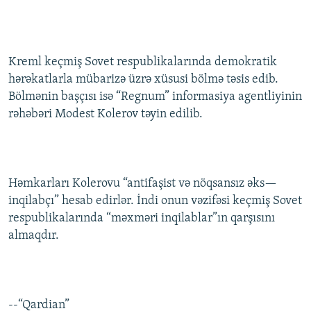
Kreml keçmiş Sovet respublikalarında demokratik
hərəkatlarla mübarizə üzrə xüsusi bölmə təsis edib.
Bölmənin başçısı isə “Regnum” informasiya agentliyinin
rəhəbəri Modest Kolerov təyin edilib.
Həmkarları Kolerovu “antifaşist və nöqsansız əks—
inqilabçı” hesab edirlər. İndi onun vəzifəsi keçmiş Sovet
respublikalarında “məxməri inqilablar”ın qarşısını
almaqdır.
--“Qardian”