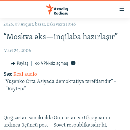
Keçid
linkləri
Əsas
2026, 09 Avqust, bazar, Bakı vaxtı 10:45
məzmuna
GÜNDƏM
“Moskva əks—inqilaba hazırlaşır”
qayıt
#İZAHLA
Əsas
Mart 24, 2005
KORRUPSIOMETR
naviqasiyaya
qayıt
#ƏSLINDƏ
Paylaş
VPN-siz açmaq
Axtarışa
FƏRQƏ BAX
keç
Səs:
Real audio
“Yuşenko Orta Asiyada demokratiya tərəfdarıdır” -
QANUNI DOĞRU
-“Röyters”
ARAŞDIRMA
MULTIMEDIA
RADIO ARXIV
VIDEO
Qırğızıstan son iki ildə Gürcüstan və Ukraynanın
HAQQIMIZDA
ardınca üçüncü post—Sovet respublikasıdır ki,
FOTOQALEREYA
OXU ZALI