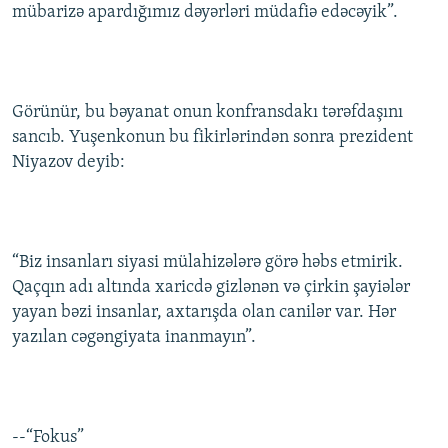
mübarizə apardığımız dəyərləri müdafiə edəcəyik”.
Görünür, bu bəyanat onun konfransdakı tərəfdaşını
sancıb. Yuşenkonun bu fikirlərindən sonra prezident
Niyazov deyib:
“Biz insanları siyasi mülahizələrə görə həbs etmirik.
Qaçqın adı altında xaricdə gizlənən və çirkin şayiələr
yayan bəzi insanlar, axtarışda olan canilər var. Hər
yazılan cəgəngiyata inanmayın”.
--“Fokus”