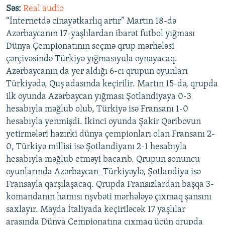
Səs:
Real audio
İNFOQRAFIKA
AZƏRBAYCAN ƏDƏBIYYATI KITABXANASI
MISSIYAMIZ
BIZI IZLƏ
“İnternetdə cinayətkarlıq artır” Martın 18-də
KARIKATURA
İSLAM VƏ DEMOKRATIYA
PEŞƏ ETIKASI VƏ JURNALISTIKA STANDARTLARIMIZ
Azərbaycanın 17-yaşlılardan ibarət futbol yığması
Dünya Çempionatının seçmə qrup mərhələsi
İZ - MƏDƏNIYYƏT PROQRAMI
MATERIALLARIMIZDAN ISTIFADƏ
çərçivəsində Türkiyə yığmasıyula oynayacaq.
AZADLIQRADIOSU MOBIL TELEFONUNUZDA
RFE/RL-in bütün saytları
Azərbaycanın da yer aldığı 6-cı qrupun oyunları
BIZIMLƏ ƏLAQƏ
Türkiyədə, Quş adasında keçirilir. Martın 15-də, qrupda
ilk oyunda Azərbaycan yığması Şotlandiyaya 0-3
XƏBƏR BÜLLETENLƏRIMIZ
hesabıyla məğlub olub, Türkiyə isə Fransanı 1-0
hesabıyla yenmişdi. İkinci oyunda Şakir Qəribovun
yetirmələri hazırki dünya çempionları olan Fransanı 2-
0, Türkiyə millisi isə Şotlandiyanı 2-1 hesabıyla
hesabıyla məğlub etməyi bacarıb. Qrupun sonuncu
oyunlarında Azərbaycan_Türkiyəylə, Şotlandiya isə
Fransayla qarşılaşacaq. Qrupda Fransızlardan başqa 3-
komandanın hamısı nşvbəti mərhələyə çıxmaq şansını
saxlayır. Mayda İtaliyada keçiriləcək 17 yaşlılar
arasında Dünya Çempionatına çıxmaq üçün qrupda