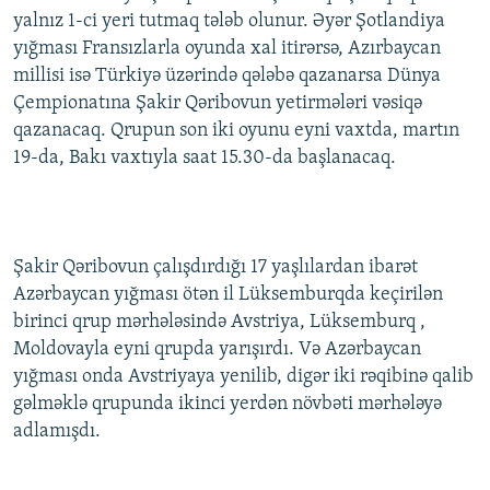
yalnız 1-ci yeri tutmaq tələb olunur. Əyər Şotlandiya
yığması Fransızlarla oyunda xal itirərsə, Azırbaycan
millisi isə Türkiyə üzərində qələbə qazanarsa Dünya
Çempionatına Şakir Qəribovun yetirmələri vəsiqə
qazanacaq. Qrupun son iki oyunu eyni vaxtda, martın
19-da, Bakı vaxtıyla saat 15.30-da başlanacaq.
Şakir Qəribovun çalışdırdığı 17 yaşlılardan ibarət
Azərbaycan yığması ötən il Lüksemburqda keçirilən
birinci qrup mərhələsində Avstriya, Lüksemburq ,
Moldovayla eyni qrupda yarışırdı. Və Azərbaycan
yığması onda Avstriyaya yenilib, digər iki rəqibinə qalib
gəlməklə qrupunda ikinci yerdən növbəti mərhələyə
adlamışdı.