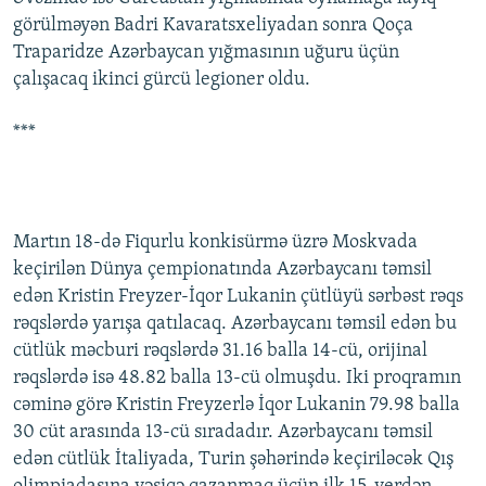
görülməyən Badri Kavaratsxeliyadan sonra Qoça
Traparidze Azərbaycan yığmasının uğuru üçün
çalışacaq ikinci gürcü legioner oldu.
***
Martın 18-də Fiqurlu konkisürmə üzrə Moskvada
keçirilən Dünya çempionatında Azərbaycanı təmsil
edən Kristin Freyzer-İqor Lukanin çütlüyü sərbəst rəqs
rəqslərdə yarışa qatılacaq. Azərbaycanı təmsil edən bu
cütlük məcburi rəqslərdə 31.16 balla 14-cü, orijinal
rəqslərdə isə 48.82 balla 13-cü olmuşdu. Iki proqramın
cəminə görə Kristin Freyzerlə İqor Lukanin 79.98 balla
30 cüt arasında 13-cü sıradadır. Azərbaycanı təmsil
edən cütlük İtaliyada, Turin şəhərində keçiriləcək Qış