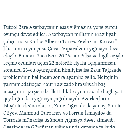
Futbol üzrə Azərbaycanın əsas yığmasına yenə gürcü
oyunçu dəvət edildi. Azərbaycan millisnin Braziliyalı
çalışdırıcısı Karlos Alberto Torres Yevlaxın “Karvan”
klubunun oyunçusu Qoça Traparidzeni yığmaya dəvət
eləyib. Bundan öncə Evro 2006-nın Polşa və İngiltərəylə
seçmə oyunları üçün 22 nəfərlik siyahı açıqlanmışdı,
sonuncu 23-cü oyunçünün kimliyinə isə Zaur Tağızadə
probleminin həllindən sonra aydınlıq gəlib. Neftçinin
yarımmüdafiəçisi Zaur Tağızadə braziliyalı baş
məşqçinin qarşısında ilk 11-likdə oynaması ilə bağlı şərt
qoyduğundan yığmaya çağrılmayıb. Azarkeşlərin
istəyinin əksinə olaraq, Zaur Tağızadə ilə yanaşı Samir
Əliyev, Mahmud Qurbanov və Fərrux İsmayılov da
Torreslə münaqişə üzündən yığmaya dəvət almayıb.
Əvəzində isə Gürcüstan yığmasında oynamağa layiq