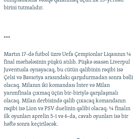
olimpiadasına vəsiqə qazanmaq üçün ilk 15-yerdən
birini tutmalıdır.
***
Martın 17-də futbol üzrə Uefa Çempionlar Liqasının ¼
final mərhələsinin püşkü atılıb. Püşkə əsasən Liverpul
Juventusla oynayacaq, bu cütün qalibinin rəqibi isə
Çelsi və Bavariya arasındakı qarşıdurmadan sonra bəlli
olacaq. Milanın iki komandası İnter və Milan
yarımfinala çıxmaq üçün bir-biriylə qarşılaşmalı
olacaq. Milan derbisində qalib çıxacaq komandanın
rəqibi isə Lion və PSV duelinin qalibi olacaq. ¼ finalın
ilk oyunları aprelin 5-i və 6-da, cavab oyunları isə bir
həftə sonra keçiriləcək.