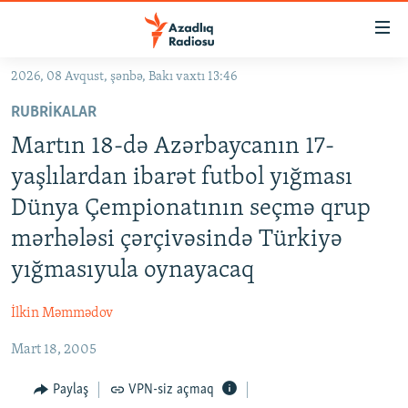
Keçid
linkləri
Əsas
2026, 08 Avqust, şənbə, Bakı vaxtı 13:46
məzmuna
GÜNDƏM
RUBRIKALAR
qayıt
#İZAHLA
Əsas
Martın 18-də Azərbaycanın 17-
KORRUPSIOMETR
naviqasiyaya
yaşlılardan ibarət futbol yığması
qayıt
#ƏSLINDƏ
Dünya Çempionatının seçmə qrup
Axtarışa
FƏRQƏ BAX
keç
mərhələsi çərçivəsində Türkiyə
QANUNI DOĞRU
yığmasıyula oynayacaq
ARAŞDIRMA
İlkin Məmmədov
MULTIMEDIA
Mart 18, 2005
RADIO ARXIV
VIDEO
Paylaş
VPN-siz açmaq
HAQQIMIZDA
FOTOQALEREYA
OXU ZALI