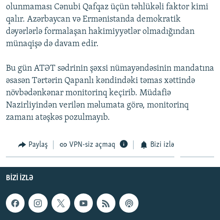
olunmaması Cənubi Qafqaz üçün təhlükəli faktor kimi
qalır. Azərbaycan və Ermənistanda demokratik
dəyərlərlə formalaşan hakimiyyətlər olmadığından
münaqişə də davam edir.
Bu gün ATƏT sədrinin şəxsi nümayəndəsinin mandatına
əsasən Tərtərin Qapanlı kəndindəki təmas xəttində
növbədənkənar monitorinq keçirib. Müdafiə
Nazirliyindən verilən məlumata görə, monitorinq
zamanı atəşkəs pozulmayıb.
Paylaş
VPN-siz açmaq
Bizi izlə
BIZI IZLƏ