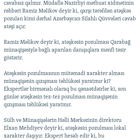
cavabsız qalmır. Müdafiə Nazirliyi mətbuat xidmətinin
İNFOQRAFIKA
AZƏRBAYCAN ƏDƏBIYYATI KITABXANASI
MISSIYAMIZ
rəhbəri Ramiz Məlikov deyir ki, qarşı tərəfdən atəşkəs
BIZI IZLƏ
KARIKATURA
İSLAM VƏ DEMOKRATIYA
PEŞƏ ETIKASI VƏ JURNALISTIKA STANDARTLARIMIZ
pozulan kimi dərhal Azərbaycan Silahlı Qüvvələri cavab
atəşi açır.
İZ - MƏDƏNIYYƏT PROQRAMI
MATERIALLARIMIZDAN ISTIFADƏ
AZADLIQRADIOSU MOBIL TELEFONUNUZDA
RFE/RL-in bütün saytları
Ramiz Məlikov deyir ki, atəşkəsin pozulması Qarabağ
münaqişəsiylə bağlı aparılan danışıqlara mənfi təsir
BIZIMLƏ ƏLAQƏ
göstərir.
XƏBƏR BÜLLETENLƏRIMIZ
Atəşkəsin pozulmasının mütəmadi xarakter alması
münaqişənin qızışması təhlükəsi yaratmır ki?
Ekspertlər birmənalı olaraq bu qənaətdəirlər ki, son
günlər atəşkəsin tez-tez pozulması münaqişənin
qızışması təhlükəsi yaratmır.
Sülh və Münaqişələrin Həlli Mərkəzinin direktoru
Elxan Mehdiyev deyir ki, atəşkəsin pozulması lokal
xarakter daşıyır. Ekspert hesab edir ki, bu