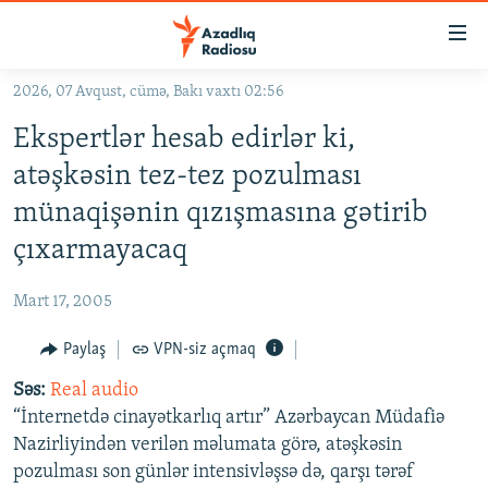
Keçid
linkləri
Əsas
2026, 07 Avqust, cümə, Bakı vaxtı 02:56
məzmuna
GÜNDƏM
Ekspertlər hesab edirlər ki,
qayıt
#İZAHLA
Əsas
atəşkəsin tez-tez pozulması
KORRUPSIOMETR
naviqasiyaya
münaqişənin qızışmasına gətirib
qayıt
#ƏSLINDƏ
çıxarmayacaq
Axtarışa
FƏRQƏ BAX
keç
Mart 17, 2005
QANUNI DOĞRU
Paylaş
VPN-siz açmaq
ARAŞDIRMA
Səs:
Real audio
MULTIMEDIA
“İnternetdə cinayətkarlıq artır” Azərbaycan Müdafiə
RADIO ARXIV
VIDEO
Nazirliyindən verilən məlumata görə, atəşkəsin
HAQQIMIZDA
FOTOQALEREYA
OXU ZALI
pozulması son günlər intensivləşsə də, qarşı tərəf