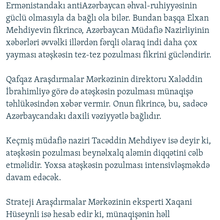
Ermənistandakı antiAzərbaycan əhval-ruhiyyəsinin
güclü olmasıyla da bağlı ola bilər. Bundan başqa Elxan
Mehdiyevin fikrincə, Azərbaycan Müdafiə Nazirliyinin
xəbərləri əvvəlki illərdən fərqli olaraq indi daha çox
yayması atəşkəsin tez-tez pozulması fikrini gücləndirir.
Qafqaz Araşdırmalar Mərkəzinin direktoru Xaləddin
İbrahimliyə görə də atəşkəsin pozulması münaqişə
təhlükəsindən xəbər vermir. Onun fikrincə, bu, sadəcə
Azərbaycandakı daxili vəziyyətlə bağlıdır.
Keçmiş müdafiə naziri Tacəddin Mehdiyev isə deyir ki,
atəşkəsin pozulması beynəlxalq aləmin diqqətini cəlb
etməlidir. Yoxsa atəşkəsin pozulması intensivləşməkdə
davam edəcək.
Strateji Araşdırmalar Mərkəzinin eksperti Xaqani
Hüseynli isə hesab edir ki, münaqişənin həll