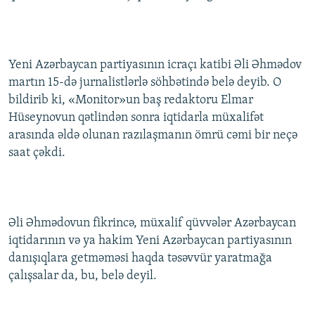
İNFOQRAFIKA
AZƏRBAYCAN ƏDƏBIYYATI KITABXANASI
MISSIYAMIZ
BIZI IZLƏ
KARIKATURA
İSLAM VƏ DEMOKRATIYA
PEŞƏ ETIKASI VƏ JURNALISTIKA STANDARTLARIMIZ
Yeni Azərbaycan partiyasının icraçı katibi Əli Əhmədov
İZ - MƏDƏNIYYƏT PROQRAMI
MATERIALLARIMIZDAN ISTIFADƏ
martın 15-də jurnalistlərlə söhbətində belə deyib. O
AZADLIQRADIOSU MOBIL TELEFONUNUZDA
RFE/RL-in bütün saytları
bildirib ki, «Monitor»un baş redaktoru Elmar
BIZIMLƏ ƏLAQƏ
Hüseynovun qətlindən sonra iqtidarla müxalifət
arasında əldə olunan razılaşmanın ömrü cəmi bir neçə
XƏBƏR BÜLLETENLƏRIMIZ
saat çəkdi.
Əli Əhmədovun fikrincə, müxalif qüvvələr Azərbaycan
iqtidarının və ya hakim Yeni Azərbaycan partiyasının
danışıqlara getməməsi haqda təsəvvür yaratmağa
çalışsalar da, bu, belə deyil.