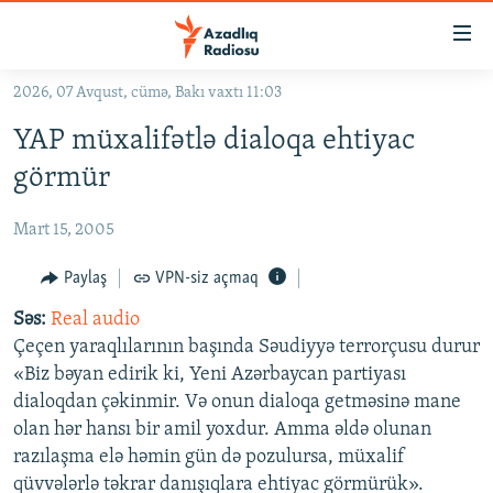
Keçid
linkləri
Əsas
2026, 07 Avqust, cümə, Bakı vaxtı 11:03
məzmuna
GÜNDƏM
YAP müxalifətlə dialoqa ehtiyac
qayıt
#İZAHLA
Əsas
görmür
KORRUPSIOMETR
naviqasiyaya
qayıt
Mart 15, 2005
#ƏSLINDƏ
Axtarışa
FƏRQƏ BAX
Paylaş
VPN-siz açmaq
keç
QANUNI DOĞRU
Səs:
Real audio
Çeçen yaraqlılarının başında Səudiyyə terrorçusu durur
ARAŞDIRMA
«Biz bəyan edirik ki, Yeni Azərbaycan partiyası
MULTIMEDIA
dialoqdan çəkinmir. Və onun dialoqa getməsinə mane
olan hər hansı bir amil yoxdur. Amma əldə olunan
RADIO ARXIV
VIDEO
razılaşma elə həmin gün də pozulursa, müxalif
HAQQIMIZDA
FOTOQALEREYA
OXU ZALI
qüvvələrlə təkrar danışıqlara ehtiyac görmürük».