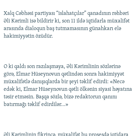
Xalq Cəbhəsi partiyası “islahatçılar” qanadının rəhbəri
Əli Kərimli isə bildirir ki, son 11 ildə iqtidarla müxalifət
arasında dialoqun baş tutmamasının günahkarı elə
hakimiyyətin özüdür.
O ki qaldı son razılaşmaya, Əli Kərimlinin sözlərinə
görə, Elmar Hüseynovun qətlindən sonra hakimiyyət
müxalifətlə danışıqlarda bir şeyi təklif edirdi: «Necə
edək ki, Elmar Hüseynovun qətli ölkənin siyasi həyatına
təsir etməsin. Başqa sözlə, bizə redaktorun qanını
batırmağı təklif edirdilər…»
Əli Kərimlinin fikrincə, müxalifət bu prosesdə iqtidara