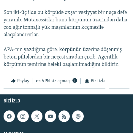
İNFOQRAFIKA
AZƏRBAYCAN ƏDƏBIYYATI KITABXANASI
MISSIYAMIZ
BIZI IZLƏ
Son iki-üç ildə bu körpüdə oxşar vəziyyət bir neçə dəfə
KARIKATURA
İSLAM VƏ DEMOKRATIYA
PEŞƏ ETIKASI VƏ JURNALISTIKA STANDARTLARIMIZ
yaranıb. Mütəxəssislər bunu körpünün üzərindən daha
çox ağır tonnajlı yük maşınlarının keçməsilə
İZ - MƏDƏNIYYƏT PROQRAMI
MATERIALLARIMIZDAN ISTIFADƏ
əlaqələndirirlər.
AZADLIQRADIOSU MOBIL TELEFONUNUZDA
RFE/RL-in bütün saytları
BIZIMLƏ ƏLAQƏ
APA-nın yazdığına görə, körpünün üzərinə döşənmiş
beton piltələrdən bir neçəsi sıradan çıxıb. Agentlik
XƏBƏR BÜLLETENLƏRIMIZ
körpünün təmirinə hələki başlanılmadığını bildirir.
Paylaş
VPN-siz açmaq
Bizi izlə
BIZI IZLƏ