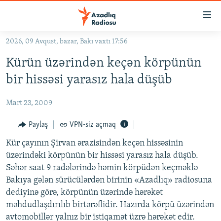
Keçid
linkləri
Əsas
2026, 09 Avqust, bazar, Bakı vaxtı 17:56
məzmuna
GÜNDƏM
Kürün üzərindən keçən körpünün
qayıt
#İZAHLA
Əsas
bir hissəsi yarasız hala düşüb
KORRUPSIOMETR
naviqasiyaya
qayıt
Mart 23, 2009
#ƏSLINDƏ
Axtarışa
FƏRQƏ BAX
Paylaş
VPN-siz açmaq
keç
QANUNI DOĞRU
Kür çayının Şirvan ərazisindən keçən hissəsinin
üzərindəki körpünün bir hissəsi yarasız hala düşüb.
ARAŞDIRMA
Səhər saat 9 radələrində həmin körpüdən keçməklə
MULTIMEDIA
Bakıya gələn sürücülərdən birinin «Azadlıq» radiosuna
dediyinə görə, körpünün üzərində hərəkət
RADIO ARXIV
VIDEO
məhdudlaşdırılıb birtərəflidir. Hazırda körpü üzərindən
HAQQIMIZDA
FOTOQALEREYA
OXU ZALI
avtomobillər yalnız bir istiqamət üzrə hərəkət edir.