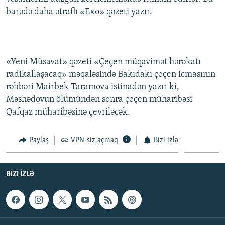
barədə daha ətraflı «Exo» qəzeti yazır.
«Yeni Müsavat» qəzeti «Çeçen müqavimət hərəkatı
radikallaşacaq» məqaləsində Bakıdakı çeçen icmasının
rəhbəri Mairbek Taramova istinadən yazır ki,
Məshədovun ölümündən sonra çeçen müharibəsi
Qafqaz müharibəsinə çevriləcək.
Paylaş
VPN-siz açmaq
Bizi izlə
BIZI IZLƏ