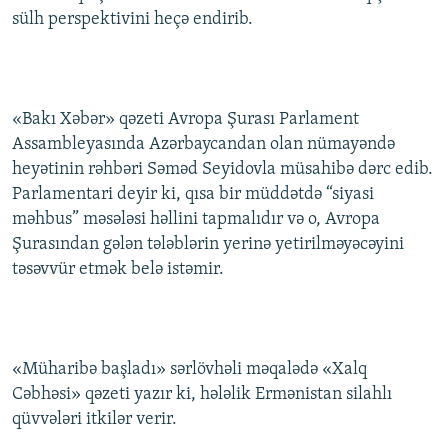
sülh perspektivini heçə endirib.
«Bakı Xəbər» qəzeti Avropa Şurası Parlament
Assambleyasında Azərbaycandan olan nümayəndə
heyətinin rəhbəri Səməd Seyidovla müsahibə dərc edib.
Parlamentari deyir ki, qısa bir müddətdə “siyasi
məhbus” məsələsi həllini tapmalıdır və o, Avropa
Şurasından gələn tələblərin yerinə yetirilməyəcəyini
təsəvvür etmək belə istəmir.
«Müharibə başladı» sərlövhəli məqalədə «Xalq
Cəbhəsi» qəzeti yazır ki, hələlik Ermənistan silahlı
qüvvələri itkilər verir.