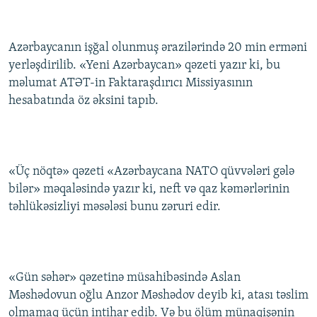
İNFOQRAFIKA
AZƏRBAYCAN ƏDƏBIYYATI KITABXANASI
MISSIYAMIZ
BIZI IZLƏ
KARIKATURA
İSLAM VƏ DEMOKRATIYA
PEŞƏ ETIKASI VƏ JURNALISTIKA STANDARTLARIMIZ
Azərbaycanın işğal olunmuş ərazilərində 20 min erməni
yerləşdirilib. «Yeni Azərbaycan» qəzeti yazır ki, bu
İZ - MƏDƏNIYYƏT PROQRAMI
MATERIALLARIMIZDAN ISTIFADƏ
məlumat ATƏT-in Faktaraşdırıcı Missiyasının
AZADLIQRADIOSU MOBIL TELEFONUNUZDA
RFE/RL-in bütün saytları
hesabatında öz əksini tapıb.
BIZIMLƏ ƏLAQƏ
XƏBƏR BÜLLETENLƏRIMIZ
«Üç nöqtə» qəzeti «Azərbaycana NATO qüvvələri gələ
bilər» məqaləsində yazır ki, neft və qaz kəmərlərinin
təhlükəsizliyi məsələsi bunu zəruri edir.
«Gün səhər» qəzetinə müsahibəsində Aslan
Məshədovun oğlu Anzor Məshədov deyib ki, atası təslim
olmamaq üçün intihar edib. Və bu ölüm münaqişənin