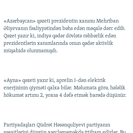
«Azərbaycan» qəzeti prezidentin xanımı Mehriban
Əliyevanın fəaliyyətindən bəhs edən məqalə dərc edib.
Qəzet yazır ki, indiyə qədər dövlətə rəhbərlik edən
prezidentlərin xanımlarında onun qədər aktivlik
müşahidə olunmamışdı.
«Ayna» qəzeti yazır ki, aprelin 1-dən elektrik
enerjisinin qiyməti qalxa bilər. Məlumata görə, hələlik
hökumət artımı 2, yoxsa 4 dəfə etmək barədə düşünür.
Partiyadaşları Qüdrət Həsənquliyevi partiyanın
vəsaitlərini düzgün xərcləməməkdə ittiham edirlər. Bu