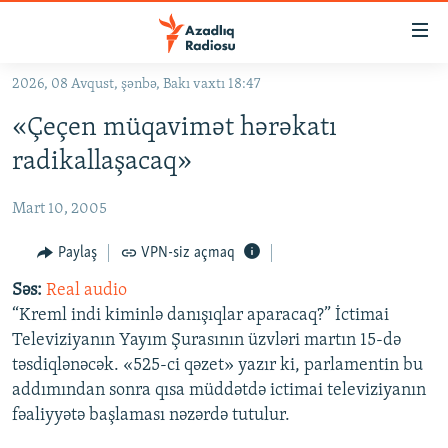
Keçid
linkləri
Əsas
2026, 08 Avqust, şənbə, Bakı vaxtı 18:47
məzmuna
GÜNDƏM
«Çeçen müqavimət hərəkatı
qayıt
#İZAHLA
Əsas
radikallaşacaq»
KORRUPSIOMETR
naviqasiyaya
qayıt
Mart 10, 2005
#ƏSLINDƏ
Axtarışa
FƏRQƏ BAX
Paylaş
VPN-siz açmaq
keç
QANUNI DOĞRU
Səs:
Real audio
“Kreml indi kiminlə danışıqlar aparacaq?” İctimai
ARAŞDIRMA
Televiziyanın Yayım Şurasının üzvləri martın 15-də
MULTIMEDIA
təsdiqlənəcək. «525-ci qəzet» yazır ki, parlamentin bu
addımından sonra qısa müddətdə ictimai televiziyanın
RADIO ARXIV
VIDEO
fəaliyyətə başlaması nəzərdə tutulur.
HAQQIMIZDA
FOTOQALEREYA
OXU ZALI