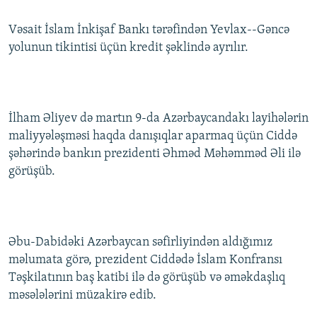
İNFOQRAFIKA
AZƏRBAYCAN ƏDƏBIYYATI KITABXANASI
MISSIYAMIZ
BIZI IZLƏ
Vəsait İslam İnkişaf Bankı tərəfindən Yevlax--Gəncə
KARIKATURA
İSLAM VƏ DEMOKRATIYA
PEŞƏ ETIKASI VƏ JURNALISTIKA STANDARTLARIMIZ
yolunun tikintisi üçün kredit şəklində ayrılır.
İZ - MƏDƏNIYYƏT PROQRAMI
MATERIALLARIMIZDAN ISTIFADƏ
AZADLIQRADIOSU MOBIL TELEFONUNUZDA
RFE/RL-in bütün saytları
BIZIMLƏ ƏLAQƏ
İlham Əliyev də martın 9-da Azərbaycandakı layihələrin
maliyyələşməsi haqda danışıqlar aparmaq üçün Ciddə
XƏBƏR BÜLLETENLƏRIMIZ
şəhərində bankın prezidenti Əhməd Məhəmməd Əli ilə
görüşüb.
Əbu-Dabidəki Azərbaycan səfirliyindən aldığımız
məlumata görə, prezident Ciddədə İslam Konfransı
Təşkilatının baş katibi ilə də görüşüb və əməkdaşlıq
məsələlərini müzakirə edib.