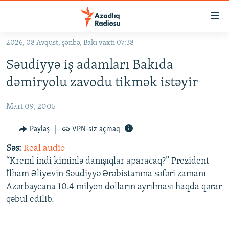
Keçid
linkləri
Əsas
2026, 08 Avqust, şənbə, Bakı vaxtı 07:38
məzmuna
GÜNDƏM
Səudiyyə iş adamları Bakıda
qayıt
#İZAHLA
Əsas
dəmiryolu zavodu tikmək istəyir
KORRUPSIOMETR
naviqasiyaya
qayıt
Mart 09, 2005
#ƏSLINDƏ
Axtarışa
FƏRQƏ BAX
Paylaş
VPN-siz açmaq
keç
QANUNI DOĞRU
Səs:
Real audio
“Kreml indi kiminlə danışıqlar aparacaq?” Prezident
ARAŞDIRMA
İlham Əliyevin Səudiyyə Ərəbistanına səfəri zamanı
MULTIMEDIA
Azərbaycana 10.4 milyon dolların ayrılması haqda qərar
qəbul edilib.
RADIO ARXIV
VIDEO
HAQQIMIZDA
FOTOQALEREYA
OXU ZALI