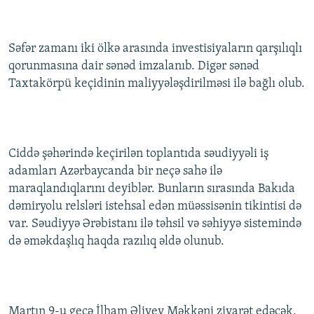
Səfər zamanı iki ölkə arasında investisiyaların qarşılıqlı
qorunmasına dair sənəd imzalanıb. Digər sənəd
Taxtakörpü keçidinin maliyyələşdirilməsi ilə bağlı olub.
Ciddə şəhərində keçirilən toplantıda səudiyyəli iş
adamları Azərbaycanda bir neçə sahə ilə
maraqlandıqlarını deyiblər. Bunların sırasında Bakıda
dəmiryolu relsləri istehsal edən müəssisənin tikintisi də
var. Səudiyyə Ərəbistanı ilə təhsil və səhiyyə sistemində
də əməkdaşlıq haqda razılıq əldə olunub.
Martın 9-u gecə İlham Əliyev Məkkəni ziyarət edəcək.